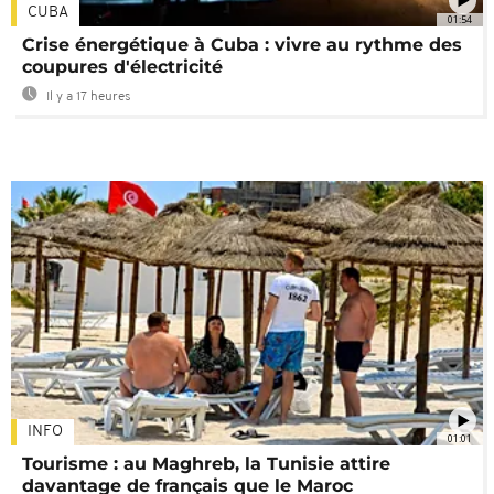
CUBA
01:54
Crise énergétique à Cuba : vivre au rythme des
coupures d'électricité
Il y a 17 heures
INFO
01:01
Tourisme : au Maghreb, la Tunisie attire
davantage de français que le Maroc