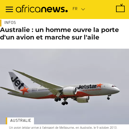
Passer
au
contenu
principal
INFOS
Australie : un homme ouvre la porte
d'un avion et marche sur l'aile
AUSTRALIE
Un avion Jetstar arrive à l'aéroport de Melbourne, en Australie, le 9 octobre 2013.