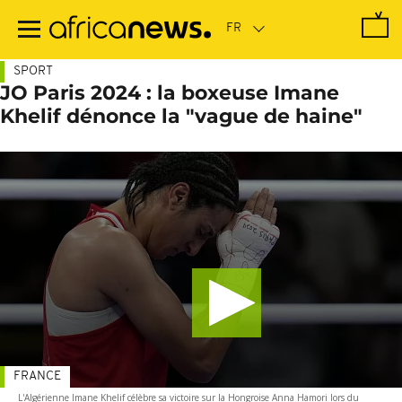
Passer
au
contenu
principal
SPORT
JO Paris 2024 : la boxeuse Imane
Khelif dénonce la "vague de haine"
FRANCE
L'Algérienne Imane Khelif célèbre sa victoire sur la Hongroise Anna Hamori lors du