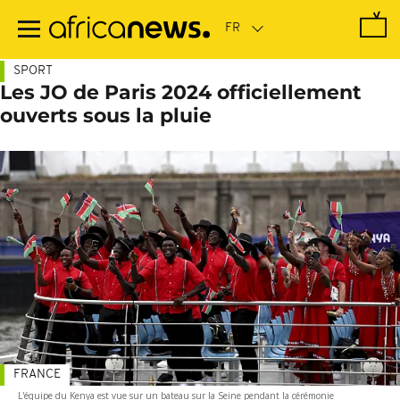
Passer
au
contenu
principal
SPORT
Les JO de Paris 2024 officiellement
ouverts sous la pluie
FRANCE
L'équipe du Kenya est vue sur un bateau sur la Seine pendant la cérémonie