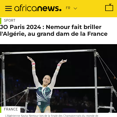
Passer
au
contenu
principal
SPORT
JO Paris 2024 : Nemour fait briller
l'Algérie, au grand dam de la France
FRANCE
L'Algérienne Kaylia Nemour lors de la finale des Championnats du monde de