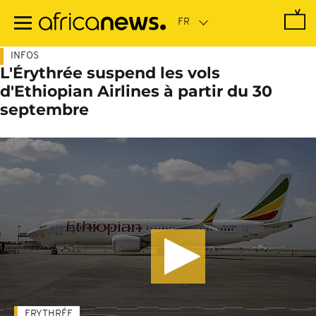
Passer
au
contenu
principal
INFOS
L'Érythrée suspend les vols
d'Ethiopian Airlines à partir du 30
septembre
ERYTHRÉE