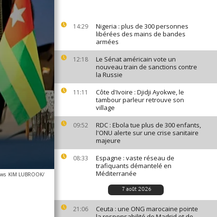
Nigeria : plus de 300 personnes
14:29
libérées des mains de bandes
armées
Le Sénat américain vote un
12:18
nouveau train de sanctions contre
la Russie
Côte d'Ivoire : Djidji Ayokwe, le
11:11
tambour parleur retrouve son
village
RDC : Ebola tue plus de 300 enfants,
09:52
l'ONU alerte sur une crise sanitaire
majeure
Espagne : vaste réseau de
08:33
trafiquants démantelé en
Méditerranée
ews
KIM LUBROOK/
7 août 2026
Ceuta : une ONG marocaine pointe
21:06
la responsabilité de Madrid et de