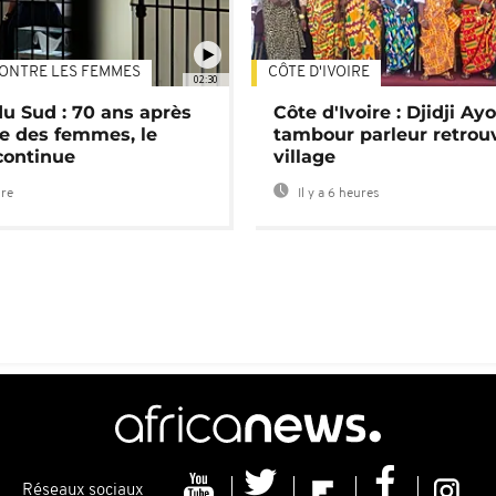
ONTRE LES FEMMES
CÔTE D'IVOIRE
02:30
du Sud : 70 ans après
Côte d'Ivoire : Djidji Ay
e des femmes, le
tambour parleur retrou
continue
village
ure
Il y a 6 heures
Réseaux sociaux