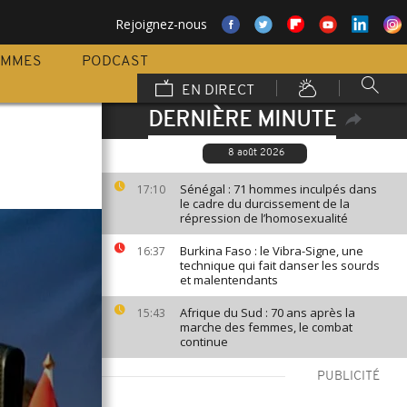
Rejoignez-nous
AMMES
PODCAST
EN DIRECT
DERNIÈRE MINUTE
8 août 2026
Sénégal : 71 hommes inculpés dans
17:10
le cadre du durcissement de la
répression de l’homosexualité
Burkina Faso : le Vibra-Signe, une
16:37
technique qui fait danser les sourds
et malentendants
Afrique du Sud : 70 ans après la
15:43
marche des femmes, le combat
continue
PUBLICITÉ