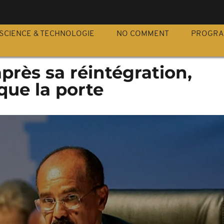
S
SCIENCE & TECHNOLOGIE
NO COMMENT
PROGR
après sa réintégration,
aque la porte