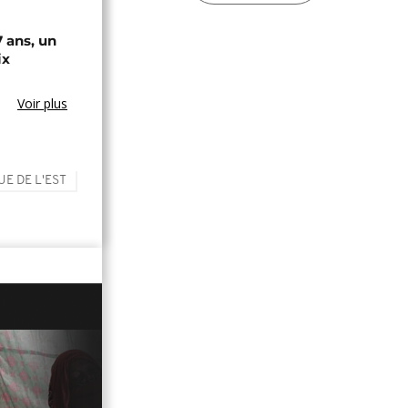
7 ans, un
ix
Voir plus
E DE L'EST