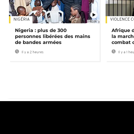
NIGÉRIA
VIOLENCE C
02:08
Nigeria : plus de 300
Afrique 
personnes libérées des mains
la march
de bandes armées
combat 
Il y a 2 heures
Il y a 1 he