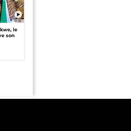
01:58
okwe, le
ve son