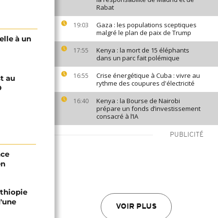
Rabat
Gaza : les populations sceptiques
19:03
malgré le plan de paix de Trump
elle à un
Kenya : la mort de 15 éléphants
17:55
dans un parc fait polémique
Crise énergétique à Cuba : vivre au
16:55
st au
rythme des coupures d'électricité
D
Kenya : la Bourse de Nairobi
16:40
prépare un fonds d’investissement
consacré à l’IA
PUBLICITÉ
nce
en
Éthiopie
'une
VOIR PLUS