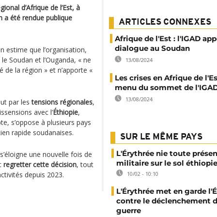
gional d’Afrique de l’Est, à
n a été rendue publique
ARTICLES CONNEXES
Afrique de l'Est : l'IGAD app
dialogue au Soudan
estime que l’organisation,
, le Soudan et l’Ouganda, « ne
13/08/2024
té de la région » et n’apporte «
Les crises en Afrique de l'E
menu du sommet de l'IGA
13/08/2024
out par les
tensions régionales
,
issensions avec l’
Éthiopie
,
pte, s’oppose à plusieurs pays
ien rapide soudanaises.
SUR LE MÊME PAYS
L'Érythrée nie toute prése
 s’éloigne une nouvelle fois de
militaire sur le sol éthiopi
it
regretter cette décision
, tout
ctivités depuis 2023.
10/02 - 10:10
L'Érythrée met en garde l'
contre le déclenchement d
guerre