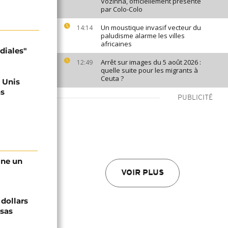
Vozinha, officiellement présenté
par Colo-Colo
Un moustique invasif vecteur du
14:14
paludisme alarme les villes
africaines
diales"
Arrêt sur images du 5 août 2026 :
12:49
quelle suite pour les migrants à
Ceuta ?
s Unis
as
PUBLICITÉ
gne un
VOIR PLUS
 dollars
isas