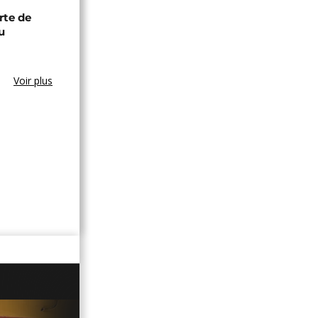
rte de
u
Voir plus