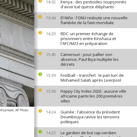
Kenya : des pesticides soupçonnés
18:02
d'avoir tué quinze éléphants
El Niño : l'ONU redoute une nouvelle
16:44
flambée de la faim mondiale
RDC: un premier échange de
16:20
prisonniers entre Kinshasa et
l'AFC/M23 en préparation
Cameroun : pour pallier son
15:45
absence, Paul Biya multiplie les
décrets
Football – transfert : le pari turc de
15:39
Mohamed Salah après Liverpool
Happy City Index 2026 : aucune ville
15:36
africaine parmi les 200 premières
villes
africanews
AP Photo
Guinée : l'absence du président
14:24
Doumbouya ravive les tensions
politiques
Le gardien de but cap-verdien
14:23