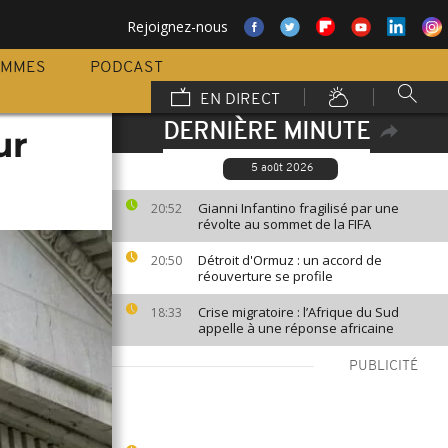
Rejoignez-nous
AMMES
PODCAST
EN DIRECT
DERNIÈRE MINUTE
ur
5 août 2026
Gianni Infantino fragilisé par une
20:52
révolte au sommet de la FIFA
Détroit d'Ormuz : un accord de
20:50
réouverture se profile
Crise migratoire : l’Afrique du Sud
18:33
appelle à une réponse africaine
PUBLICITÉ