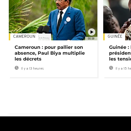
CAMEROUN
GUINÉE
00:59
Cameroun : pour pallier son
Guinée :
absence, Paul Biya multiplie
préside
les décrets
les tensi
Il y a 13 heures
Il y a 15 