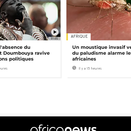
AFRIQUE
01:05
 l'absence du
Un moustique invasif v
nt Doumbouya ravive
du paludisme alarme les
ons politiques
africaines
heures
Il y a 15 heures