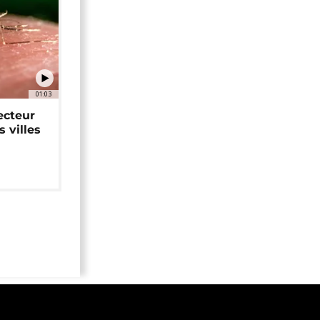
01:03
ecteur
 villes