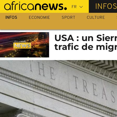
Passer
INFO
au
contenu
INFOS
ECONOMIE
SPORT
CULTURE
principal
USA : un Sier
trafic de mig