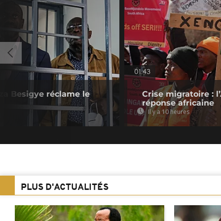
01:43
za Besigye réclame le
Crise migratoire : 
réponse africaine
Il y a 10 heures
PLUS D'ACTUALITÉS