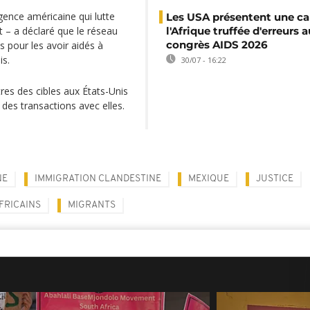
gence américaine qui lutte
Les USA présentent une ca
t – ​​a déclaré que le réseau
l'Afrique truffée d'erreurs a
congrès AIDS 2026
ts pour les avoir aidés à
is.
30/07 - 16:22
tres des cibles aux États-Unis
 des transactions avec elles.
NE
IMMIGRATION CLANDESTINE
MEXIQUE
JUSTICE
FRICAINS
MIGRANTS