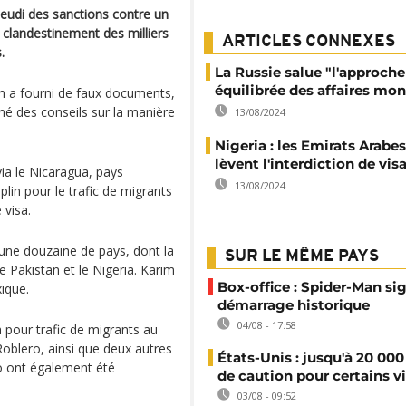
eudi des sanctions contre un
 clandestinement des milliers
ARTICLES CONNEXES
.
La Russie salue "l'approche
équilibrée des affaires mon
eh a fourni de faux documents,
nné des conseils sur la manière
13/08/2024
Nigeria : les Emirats Arabe
lèvent l'interdiction de vis
via le Nicaragua, pays
13/08/2024
lin pour le trafic de migrants
 visa.
une douzaine de pays, dont la
SUR LE MÊME PAYS
 le Pakistan et le Nigeria. Karim
Box-office : Spider-Man si
xique.
démarrage historique
04/08 - 17:58
 pour trafic de migrants au
oblero, ainsi que deux autres
États-Unis : jusqu'à 20 000
o ont également été
de caution pour certains v
03/08 - 09:52