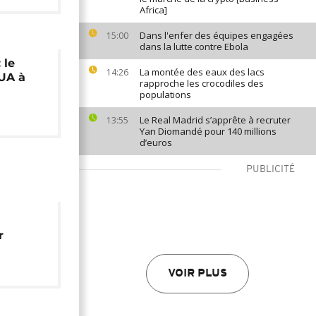
Africa]
Dans l'enfer des équipes engagées
15:00
dans la lutte contre Ebola
 le
La montée des eaux des lacs
14:26
'UA à
rapproche les crocodiles des
populations
Le Real Madrid s’apprête à recruter
13:55
Yan Diomandé pour 140 millions
d’euros
PUBLICITÉ
r
 fuyant
VOIR PLUS