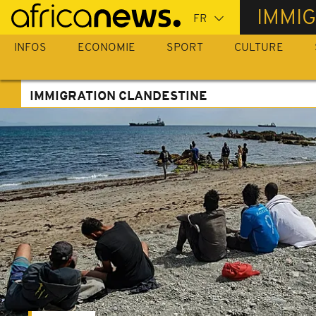
Passer
IMMI
au
contenu
INFOS
ECONOMIE
SPORT
CULTURE
principal
IMMIGRATION CLANDESTINE