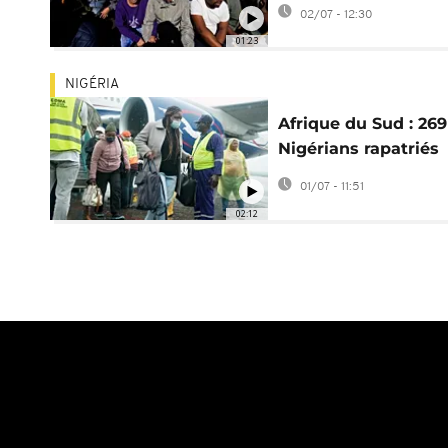
manifestations du 3
02/07 - 12:30
juin de "pacifiques"
01:23
NIGÉRIA
Afrique du Sud : 269
Nigérians rapatriés
après les tensions a
01/07 - 11:51
immigrés
02:12