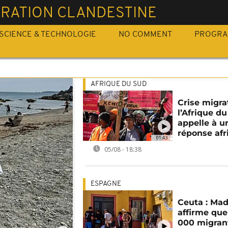
GRATION CLANDESTINE
SCIENCE & TECHNOLOGIE
NO COMMENT
PROGR
AFRIQUE DU SUD
Crise migrat
l’Afrique d
appelle à u
réponse afr
01:43
05/08 - 18:38
ESPAGNE
Ceuta : Mad
affirme que
000 migran