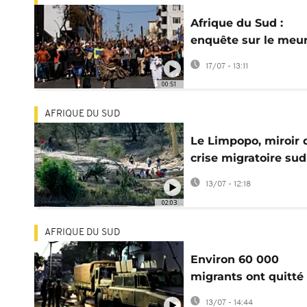
Afrique du Sud :
enquête sur le meur
d'un leader anti-
17/07 - 13:11
migrants
00:51
AFRIQUE DU SUD
Le Limpopo, miroir 
crise migratoire sud
africaine
13/07 - 12:18
02:03
AFRIQUE DU SUD
Environ 60 000
migrants ont quitté
l'Afrique du Sud de
13/07 - 14:44