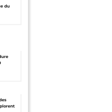
ue du
nti-
dure
0
iés
 des
plorent