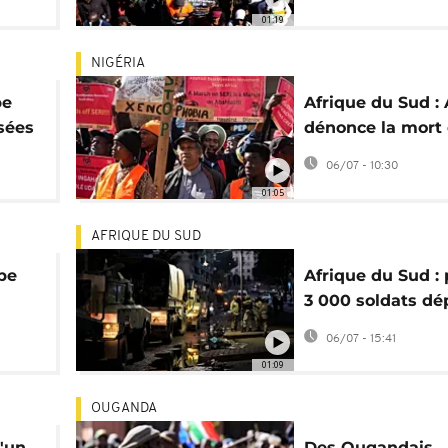
immigrés à la po
01:19
NIGÉRIA
pe
Afrique du Sud :
sées
dénonce la mort 
migrants nigéria
06/07 - 10:30
01:05
AFRIQUE DU SUD
pe
Afrique du Sud : 
3 000 soldats dé
ion
pour sécuriser le
06/07 - 15:41
marches anti-im
01:09
OUGANDA
d'un
Des Ougandais