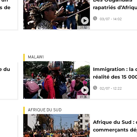
s de
rapatriés d’Afriq
Sud après des
03/07 - 14:02
manifestations a
01:52
migrants
MALAWI
e du
Immigration : la 
réalité des 15 00
la
Malawiens rapatr
02/07 - 12:22
d'Afrique du Sud
01:36
AFRIQUE DU SUD
Afrique du Sud :
commerçants dé