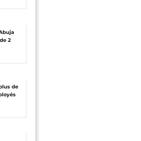
lice
 Abuja
de 2
ns
plus de
ployés
s
migrés