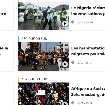
Le Nigeria récla
tre
indemnisations 
ses rapatriés d'A
14/07 - 10:59
du Sud
02:07
AFRIQUE DU SUD
de la
Les manifestatio
-
migrants pourrai
affecter l'économ
13/07 - 15:01
africaine
01:20
AFRIQUE DU SUD
Afrique du Sud : 
Johannesburg, d
puis
collectifs livrent
10/07 - 10:29