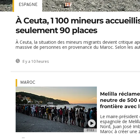
ESPAGNE
À Ceuta, 1 100 mineurs accueilli
seulement 90 places
À Ceuta, la situation des mineurs migrants devient critique apr
massive de personnes en provenance du Maroc. Selon les autor
Il y a 10 heures
MAROC
Melilla réclam
neutre de 500 
frontière avec 
Le maire-président 
espagnole de Melill
Nord, Juan José Imb
01:03
Maroc à créer une 
...