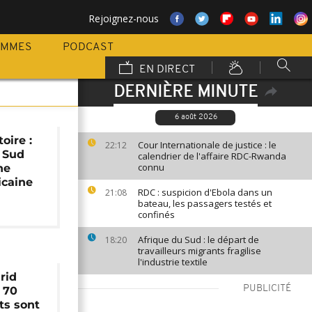
Rejoignez-nous
AMMES
PODCAST
EN DIRECT
DERNIÈRE MINUTE
6 août 2026
oire :
Cour Internationale de justice : le
22:12
u Sud
calendrier de l'affaire RDC-Rwanda
connu
ne
icaine
RDC : suspicion d'Ebola dans un
21:08
bateau, les passagers testés et
confinés
Afrique du Sud : le départ de
18:20
travailleurs migrants fragilise
l'industrie textile
rid
PUBLICITÉ
 70
ts sont