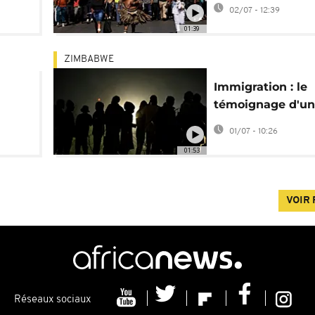
0
les pillages lors 
02/07 - 12:39
manifestations
01:39
ZIMBABWE
Immigration : le
témoignage d'un
nti-
Zimbabwéen rapa
01/07 - 10:26
d'Afrique du Sud
01:53
VOIR 
Réseaux sociaux