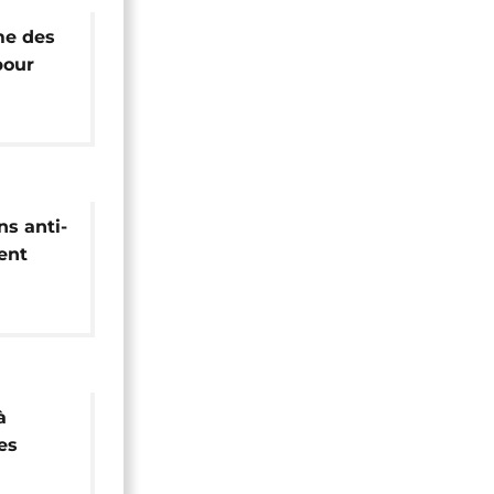
me des
pour
frique
ns anti-
ent
ie sud-
à
es
 des