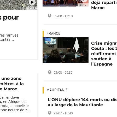
déjà repart
01:15
Maroc
01:03
s pour
05/08 - 12:10
FRANCE
ès l’arrivée
ités ...
Crise migra
Ceuta : les 
réaffirment
soutien à
l’Espagne
05/08 - 09:35
e une zone
mètres à la
le Maroc
MAURITANIE
de l'enclave
L'ONU déplore 144 morts ou di
a, en Afrique du
au large de la Mauritanie
roda, a appelé le
zone neutre de 500
22/07 - 10:40