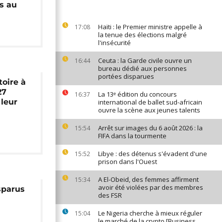
is au
Haïti : le Premier ministre appelle à
17:08
la tenue des élections malgré
l'insécurité
Ceuta : la Garde civile ouvre un
16:44
bureau dédié aux personnes
portées disparues
toire à
27
La 13ᵉ édition du concours
16:37
 leur
international de ballet sud-africain
ouvre la scène aux jeunes talents
Arrêt sur images du 6 août 2026 : la
15:54
FIFA dans la tourmente
Libye : des détenus s'évadent d'une
15:52
prison dans l'Ouest
A El-Obeid, des femmes affirment
15:34
avoir été violées par des membres
sparus
des FSR
Le Nigeria cherche à mieux réguler
15:04
le marché de la crypto [Business