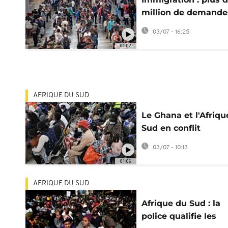
million de demande
régularisation en
03/07 - 16:25
Espagne
01:02
AFRIQUE DU SUD
Le Ghana et l'Afriqu
Sud en conflit
diplomatique après 
03/07 - 10:13
mort d'un migrant
01:06
AFRIQUE DU SUD
Afrique du Sud : la
police qualifie les