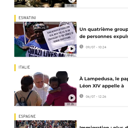
début juin
01:08
ESWATINI
Un quatrième grou
de personnes expul
des USA arrive en
09/07 - 10:24
Eswatini
01:01
ITALIE
À Lampedusa, le pa
Léon XIV appelle à
renforcer la protect
06/07 - 12:26
des migrants
01:35
ESPAGNE
Immigration : plus 