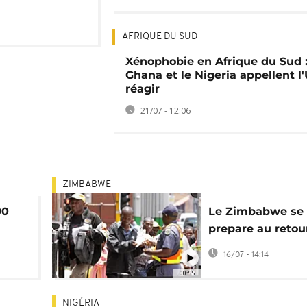
AFRIQUE DU SUD
Xénophobie en Afrique du Sud :
Ghana et le Nigeria appellent l
réagir
21/07 - 12:06
ZIMBABWE
90
Le Zimbabwe se
prepare au retou
massif d'émigrés
16/07 - 14:14
l'Afrique du Sud
00:55
NIGÉRIA