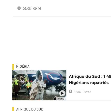
05/08 - 09:46
NIGÉRIA
Afrique du Sud : 1 4
Nigérians rapatriés
après les attaques
17/07 - 12:43
xénophobes
01:06
AFRIQUE DU SUD