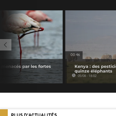
00:46
s menacés par les fortes
Kenya : des pestic
quinze éléphants
05/08 - 18:02
PLUS D'ACTUALITÉS