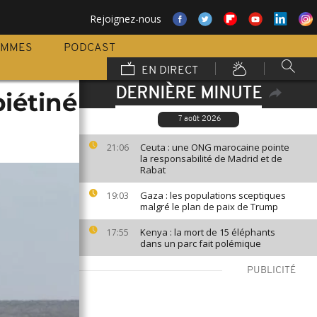
Rejoignez-nous
AMMES
PODCAST
EN DIRECT
DERNIÈRE MINUTE
piétiné
7 août 2026
Ceuta : une ONG marocaine pointe
21:06
la responsabilité de Madrid et de
Rabat
Gaza : les populations sceptiques
19:03
malgré le plan de paix de Trump
Kenya : la mort de 15 éléphants
17:55
dans un parc fait polémique
PUBLICITÉ