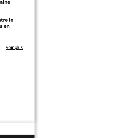
caine
tre le
s en
Voir plus