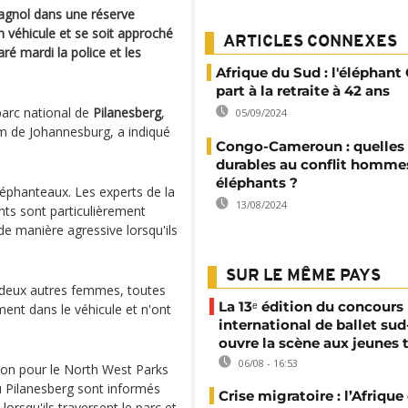
pagnol dans une réserve
on véhicule et se soit approché
ARTICLES CONNEXES
é mardi la police et les
Afrique du Sud : l'éléphant 
part à la retraite à 42 ans
arc national de
Pilanesberg
,
05/09/2024
m de Johannesburg, a indiqué
Congo-Cameroun : quelles 
durables au conflit homme
éléphants ?
éphanteaux. Les experts de la
13/08/2024
nts sont particulièrement
de manière agressive lorsqu'ils
SUR LE MÊME PAYS
t deux autres femmes, toutes
La 13ᵉ édition du concours
ent dans le véhicule et n'ont
international de ballet sud
ouvre la scène aux jeunes 
06/08 - 16:53
tion pour le North West Parks
u Pilanesberg sont informés
Crise migratoire : l’Afriqu
 lorsqu'ils traversent le parc et