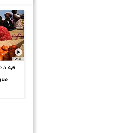
00:51
e à 4,6
que