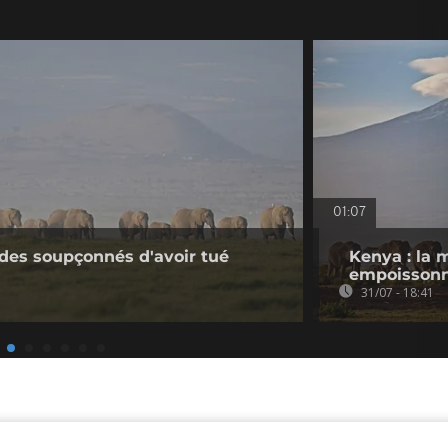
01:07
ides soupçonnés d'avoir tué
Kenya : la 
empoissonn
31/07 - 18:41