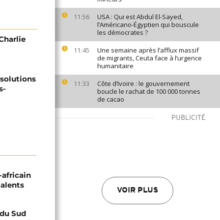
USA : Qui est Abdul El-Sayed,
11:56
l’Américano-Égyptien qui bouscule
les démocrates ?
Charlie
Une semaine après l’afflux massif
11:45
de migrants, Ceuta face à l’urgence
humanitaire
solutions
Côte d’Ivoire : le gouvernement
11:33
s-
boucle le rachat de 100 000 tonnes
de cacao
PUBLICITÉ
-africain
talents
VOIR PLUS
e du Sud