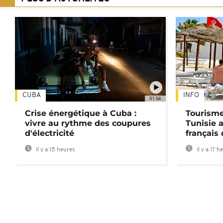
CUBA
INFO
01:54
Crise énergétique à Cuba :
Tourisme
vivre au rythme des coupures
Tunisie 
d'électricité
français
Il y a 15 heures
Il y a 17 h