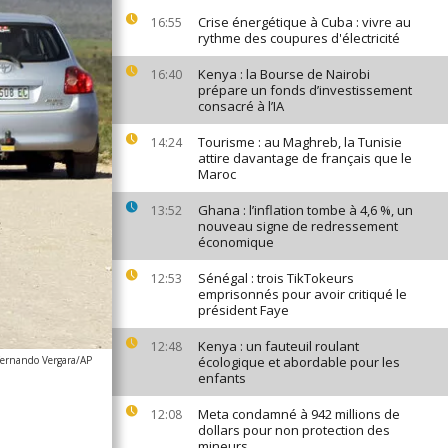
Crise énergétique à Cuba : vivre au
16:55
rythme des coupures d'électricité
Kenya : la Bourse de Nairobi
16:40
prépare un fonds d’investissement
consacré à l’IA
Tourisme : au Maghreb, la Tunisie
14:24
attire davantage de français que le
Maroc
Ghana : l’inflation tombe à 4,6 %, un
13:52
nouveau signe de redressement
économique
Sénégal : trois TikTokeurs
12:53
emprisonnés pour avoir critiqué le
président Faye
Kenya : un fauteuil roulant
12:48
Fernando Vergara/AP
écologique et abordable pour les
enfants
Meta condamné à 942 millions de
12:08
dollars pour non protection des
mineurs