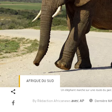
AFRIQUE DU SUD
Un éléphant marche sur une route du parc n
avec AP
Dernière MA
By Rédaction Africanews