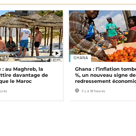
GHANA
01:01
 : au Maghreb, la
Ghana : l’inflation tomb
attire davantage de
%, un nouveau signe de
 que le Maroc
redressement économi
eures
Il y a 18 heures