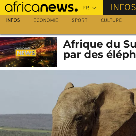
Passer
INFO
au
contenu
INFOS
ECONOMIE
SPORT
CULTURE
principal
Afrique du Su
par des élép