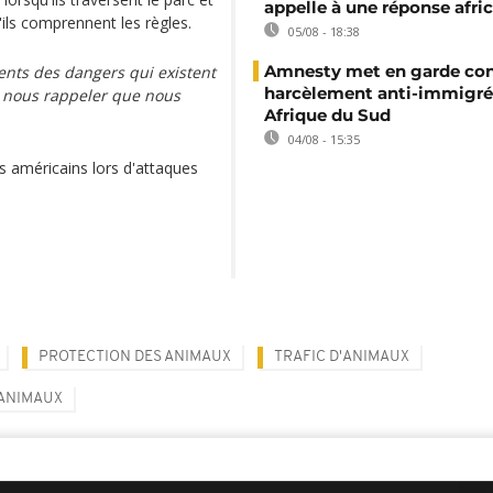
appelle à une réponse afri
'ils comprennent les règles.
05/08 - 18:38
Amnesty met en garde con
ents des dangers qui existent
harcèlement anti-immigré
 nous rappeler que nous
Afrique du Sud
04/08 - 15:35
s américains lors d'attaques
PROTECTION DES ANIMAUX
TRAFIC D'ANIMAUX
 ANIMAUX