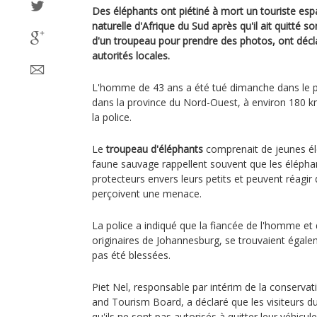
Des éléphants ont piétiné à mort un touriste es
naturelle d'Afrique du Sud après qu'il ait quitté s
d'un troupeau pour prendre des photos, ont déclar
autorités locales.
L'homme de 43 ans a été tué dimanche dans le p
dans la province du Nord-Ouest, à environ 180 k
la police.
Le
troupeau d'éléphants
comprenait de jeunes él
faune sauvage rappellent souvent que les élépha
protecteurs envers leurs petits et peuvent réagir 
perçoivent une menace.
La police a indiqué que la fiancée de l'homme e
originaires de Johannesburg, se trouvaient égalem
pas été blessées.
Piet Nel, responsable par intérim de la conserva
and Tourism Board, a déclaré que les visiteurs d
qu'ils ne sont pas autorisés à quitter leur véhicule