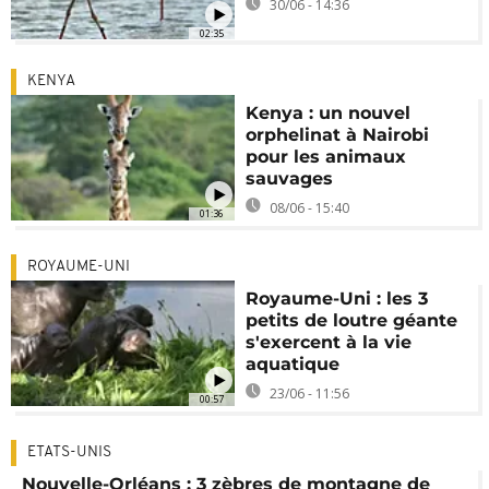
30/06 - 14:36
02:35
KENYA
Kenya : un nouvel
orphelinat à Nairobi
pour les animaux
sauvages
08/06 - 15:40
01:36
ROYAUME-UNI
Royaume-Uni : les 3
petits de loutre géante
s'exercent à la vie
aquatique
23/06 - 11:56
00:57
ETATS-UNIS
Nouvelle-Orléans : 3 zèbres de montagne de