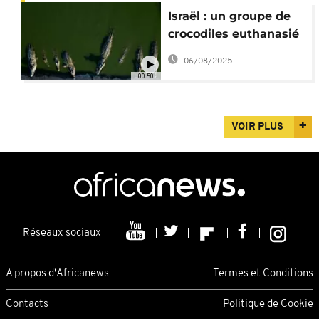
Israël : un groupe de
crocodiles euthanasié
en Cisjordanie
06/08/2025
00:50
VOIR PLUS
Réseaux sociaux
A propos d'Africanews
Termes et Conditions
Contacts
Politique de Cookie