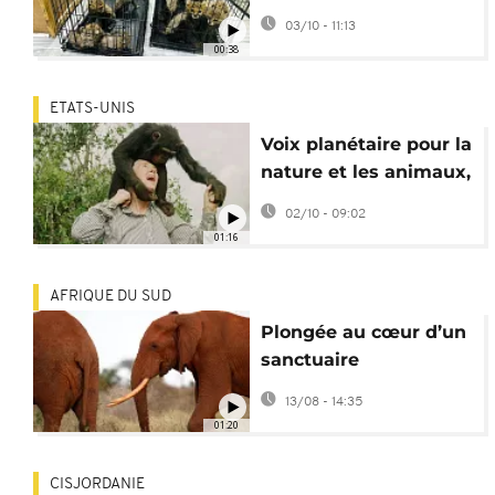
commerce illégal
03/10 - 11:13
00:38
ETATS-UNIS
Voix planétaire pour la
nature et les animaux,
Jane Goodall s’éteint à
02/10 - 09:02
91 ans
01:16
AFRIQUE DU SUD
Plongée au cœur d’un
sanctuaire
d’éléphants en Afrique
13/08 - 14:35
du Sud
01:20
CISJORDANIE