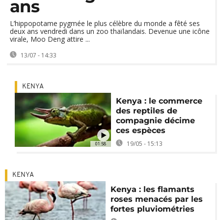
ans
L’hippopotame pygmée le plus célèbre du monde a fêté ses
deux ans vendredi dans un zoo thaïlandais. Devenue une icône
virale, Moo Deng attire ...
13/07 - 14:33
KENYA
Kenya : le commerce
des reptiles de
compagnie décime
ces espèces
19/05 - 15:13
01:58
KENYA
Kenya : les flamants
roses menacés par les
fortes pluviométries