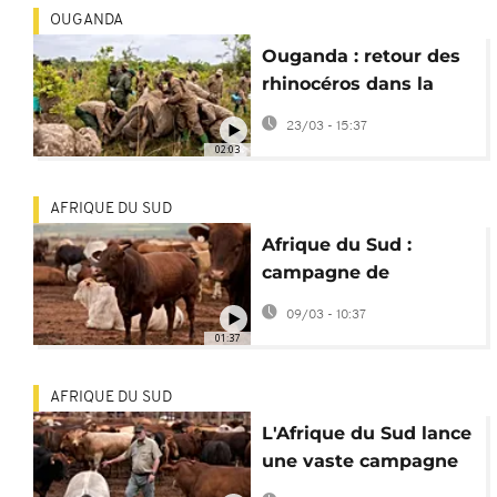
OUGANDA
Ouganda : retour des
rhinocéros dans la
vallée de Kidepo après
23/03 - 15:37
43 ans
02:03
AFRIQUE DU SUD
Afrique du Sud :
campagne de
vaccination de bétail
09/03 - 10:37
contre la fièvre
01:37
aphteuse
AFRIQUE DU SUD
L'Afrique du Sud lance
une vaste campagne
de vaccination du