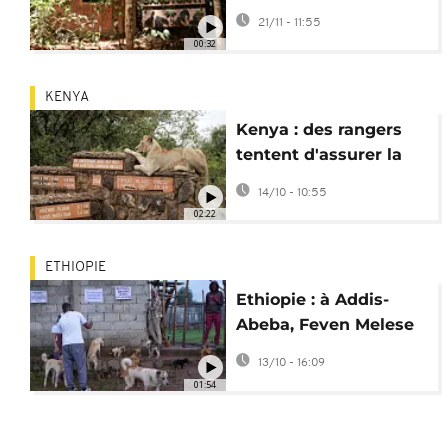
célèbre refuge pour
21/11 - 11:55
chimpanzés
00:32
KENYA
Kenya : des rangers
tentent d'assurer la
cohabitation avec les
14/10 - 10:55
fauves
02:22
ETHIOPIE
Ethiopie : à Addis-
Abeba, Feven Melese
se bat pour sauver les
13/10 - 16:09
chiens errants
01:54