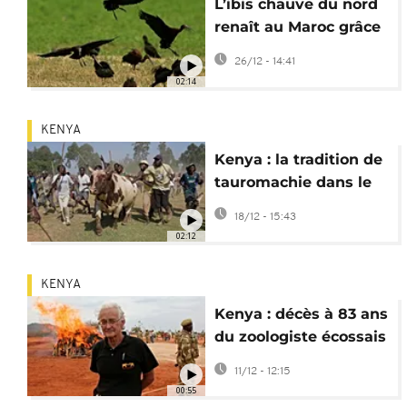
L’ibis chauve du nord
renaît au Maroc grâce
aux efforts de
26/12 - 14:41
conservation
02:14
KENYA
Kenya : la tradition de
tauromachie dans le
comté de Kakamega
18/12 - 15:43
02:12
KENYA
Kenya : décès à 83 ans
du zoologiste écossais
Iain Douglas-Hamilton
11/12 - 12:15
00:55