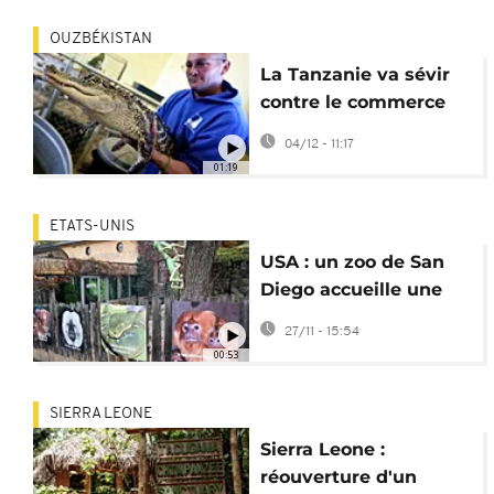
OUZBÉKISTAN
La Tanzanie va sévir
contre le commerce
des animaux de
04/12 - 11:17
compagnie exotiques
01:19
ETATS-UNIS
USA : un zoo de San
Diego accueille une
nouvelle portée de
27/11 - 15:54
fossas
00:53
SIERRA LEONE
Sierra Leone :
réouverture d'un