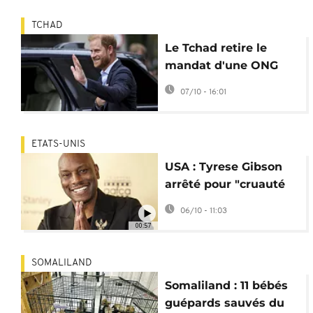
TCHAD
Le Tchad retire le
mandat d'une ONG
liée au prince Harry
07/10 - 16:01
ETATS-UNIS
USA : Tyrese Gibson
arrêté pour "cruauté
envers les animaux"
06/10 - 11:03
00:57
SOMALILAND
Somaliland : 11 bébés
guépards sauvés du