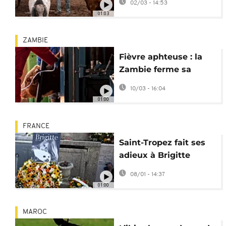
02/03 - 14:53
bétail
01:03
ZAMBIE
Fièvre aphteuse : la
Zambie ferme sa
frontière au bétail
10/03 - 16:04
d'Afrique du Sud
01:00
FRANCE
Saint-Tropez fait ses
adieux à Brigitte
Bardot
08/01 - 14:37
01:00
MAROC