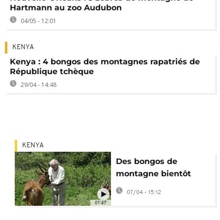
Hartmann au zoo Audubon
04/05 - 12:01
KENYA
Kenya : 4 bongos des montagnes rapatriés de
République tchèque
29/04 - 14:48
KENYA
Des bongos de
montagne bientôt
réintroduits au Kenya
07/04 - 15:12
01:47