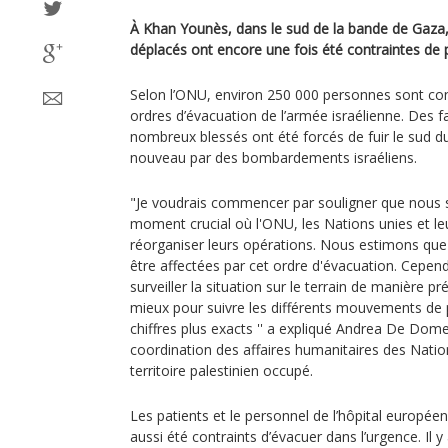
À Khan Younès, dans le sud de la bande de Gaza
déplacés ont encore une fois été contraintes de p
Selon l’ONU, environ 250 000 personnes sont c
ordres d’évacuation de l’armée israélienne. Des f
nombreux blessés ont été forcés de fuir le sud du t
nouveau par des bombardements israéliens.
"Je voudrais commencer par souligner que nou
moment crucial où l'ONU, les Nations unies et le
réorganiser leurs opérations. Nous estimons qu
être affectées par cet ordre d'évacuation. Cependan
surveiller la situation sur le terrain de manière p
mieux pour suivre les différents mouvements de 
chiffres plus exacts '' a expliqué Andrea De Dom
coordination des affaires humanitaires des Nati
territoire palestinien occupé.
Les patients et le personnel de l’hôpital europé
aussi été contraints d’évacuer dans l’urgence. Il 