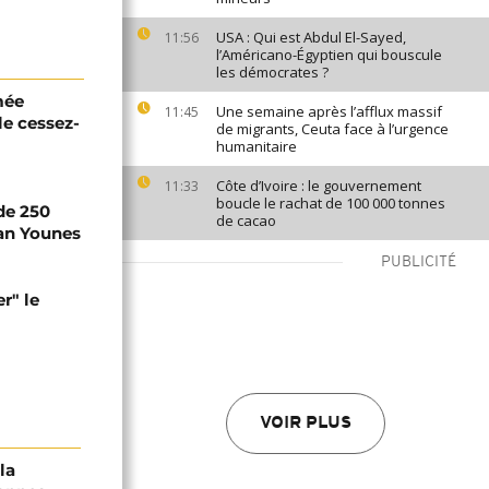
USA : Qui est Abdul El-Sayed,
11:56
l’Américano-Égyptien qui bouscule
les démocrates ?
mée
Une semaine après l’afflux massif
11:45
le cessez-
de migrants, Ceuta face à l’urgence
humanitaire
Côte d’Ivoire : le gouvernement
11:33
boucle le rachat de 100 000 tonnes
de 250
de cacao
an Younes
PUBLICITÉ
er" le
VOIR PLUS
la