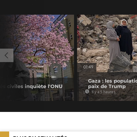
01:49
Gaza : les populat
tés civiles inquiète l'ONU
paix de Trump
Il y a 5 heures