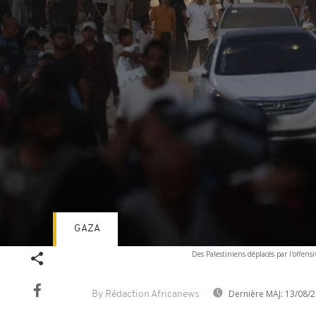
GAZA
Volume
Des Palestiniens déplacés par l'offens
90%
Dernière MAJ:
13/08/2
By Rédaction Africanews