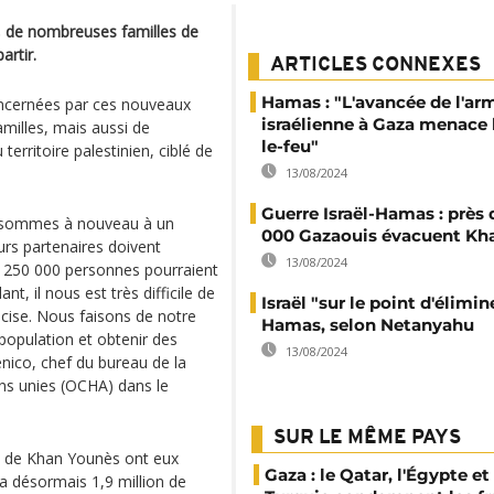
, de nombreuses familles de
artir.
ARTICLES CONNEXES
Hamas : "L'avancée de l'ar
oncernées par ces nouveaux
israélienne à Gaza menace 
amilles, mais aussi de
le-feu"
erritoire palestinien, ciblé de
13/08/2024
Guerre Israël-Hamas : près 
s sommes à nouveau à un
000 Gazaouis évacuent Kh
urs partenaires doivent
13/08/2024
e 250 000 personnes pourraient
t, il nous est très difficile de
Israël "sur le point d'élimin
récise. Nous faisons de notre
Hamas, selon Netanyahu
population et obtenir des
13/08/2024
enico, chef du bureau de la
ons unies (OCHA) dans le
SUR LE MÊME PAYS
en de Khan Younès ont eux
Gaza : le Qatar, l'Égypte et 
y a désormais 1,9 million de