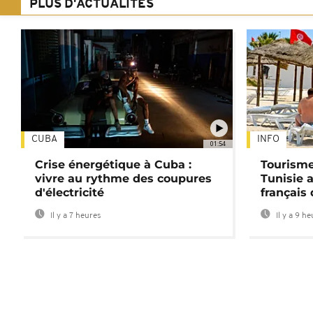
PLUS D'ACTUALITÉS
CUBA
INFO
01:54
Crise énergétique à Cuba :
Tourisme
vivre au rythme des coupures
Tunisie 
d'électricité
français
Il y a 7 heures
Il y a 9 h