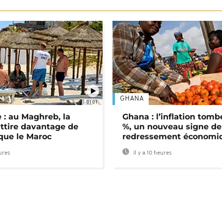
GHANA
01:01
 : au Maghreb, la
Ghana : l’inflation tomb
attire davantage de
%, un nouveau signe de
 que le Maroc
redressement économi
eures
Il y a 10 heures