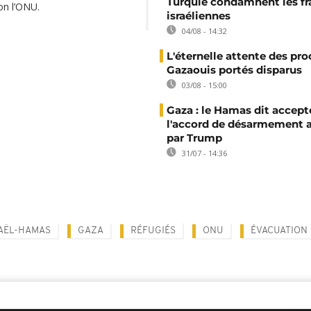
Turquie condamnent les f
on l’ONU.
israéliennes
04/08 - 14:32
L'éternelle attente des pr
Gazaouis portés disparus
03/08 - 15:00
Gaza : le Hamas dit accept
l'accord de désarmement 
par Trump
31/07 - 14:36
AËL-HAMAS
GAZA
RÉFUGIÉS
ONU
ÉVACUATION