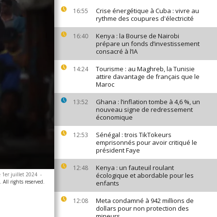
Crise énergétique à Cuba : vivre au
16:55
rythme des coupures d'électricité
Kenya : la Bourse de Nairobi
16:40
prépare un fonds d’investissement
consacré à l’IA
Tourisme : au Maghreb, la Tunisie
14:24
attire davantage de français que le
Maroc
Ghana : l’inflation tombe à 4,6 %, un
13:52
nouveau signe de redressement
économique
Sénégal : trois TikTokeurs
12:53
emprisonnés pour avoir critiqué le
président Faye
Kenya : un fauteuil roulant
12:48
 1er juillet 2024
-
écologique et abordable pour les
All rights reserved.
enfants
Meta condamné à 942 millions de
12:08
dollars pour non protection des
mineurs