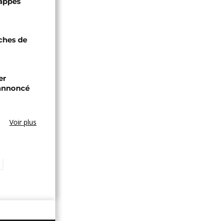
rappes
oches de
er
annoncé
Voir plus