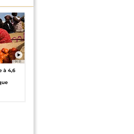
00:51
e à 4,6
que