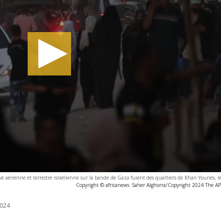
ive aérienne et terrestre israélienne sur la bande de Gaza fuient des quartiers de Khan Younès, le
Copyright © africanews
Saher Alghorra/Copyright 2024 The AP. 
024