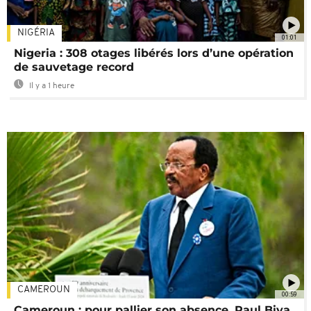
NIGÉRIA
01:01
Nigeria : 308 otages libérés lors d’une opération
de sauvetage record
Il y a 1 heure
CAMEROUN
00:59
Cameroun : pour pallier son absence, Paul Biya