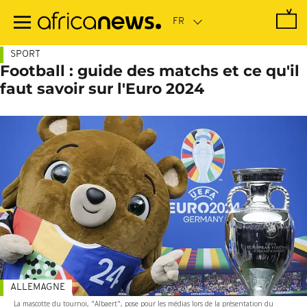
Passer
au
contenu
principal
SPORT
Football : guide des matchs et ce qu'il
faut savoir sur l'Euro 2024
ALLEMAGNE
La mascotte du tournoi, "Albaert", pose pour les médias lors de la présentation du