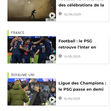
des célébrations de la
victoire du PSG
02/06/2025
00:44
FRANCE
Football : le PSG
retrouve l'Inter en
finale de la Ligue des
13/05/2025
Champions
01:02
ROYAUME-UNI
Ligue des Champions :
le PSG passe en demi
de justesse
16/04/2025
01:32