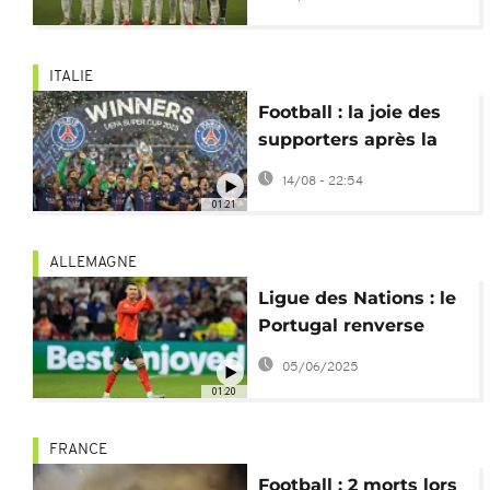
européennes
ITALIE
Football : la joie des
supporters après la
victoire du PSG en
14/08 - 22:54
Supercoupe
01:21
ALLEMAGNE
Ligue des Nations : le
Portugal renverse
l’Allemagne et file en
05/06/2025
finale
01:20
FRANCE
Football : 2 morts lors