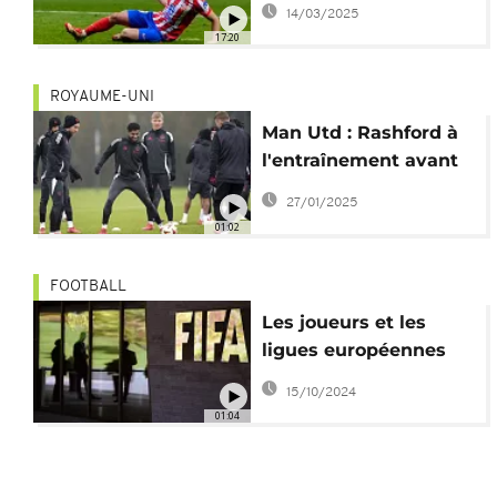
14/03/2025
la règle
17:20
ROYAUME-UNI
Man Utd : Rashford à
l'entraînement avant
le match contre
27/01/2025
Rangers
01:02
FOOTBALL
Les joueurs et les
ligues européennes
portent plainte contre
15/10/2024
la FIFA
01:04