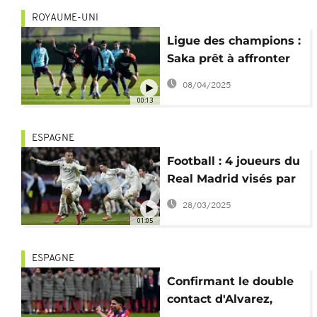
ROYAUME-UNI
Ligue des champions :
Saka prêt à affronter
le Real Madrid
08/04/2025
00:13
ESPAGNE
Football : 4 joueurs du
Real Madrid visés par
une enquête
28/03/2025
disciplinaire
01:05
ESPAGNE
Confirmant le double
contact d'Alvarez,
l'UEFA veut réétudier