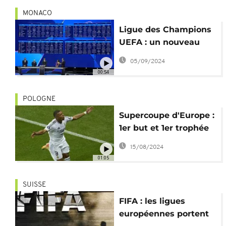
MONACO
Ligue des Champions
UEFA : un nouveau
format avec des
05/09/2024
matchs plus intenses
00:54
POLOGNE
Supercoupe d'Europe :
1er but et 1er trophée
pour Mbappe au Real
15/08/2024
Madrid
01:05
SUISSE
FIFA : les ligues
européennes portent