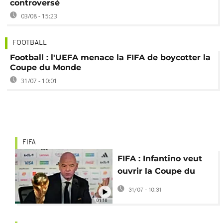
controversé
03/08 - 15:23
FOOTBALL
Football : l'UEFA menace la FIFA de boycotter la
Coupe du Monde
31/07 - 10:01
FIFA
FIFA : Infantino veut
ouvrir la Coupe du
monde aux
31/07 - 10:31
investisseurs privés
01:10