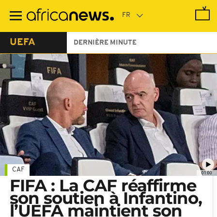
Passer
au
contenu
principal
UEFA
DERNIÈRE MINUTE
CAF
01:00
FIFA : La CAF réaffirme
son soutien à Infantino,
l’UEFA maintient son