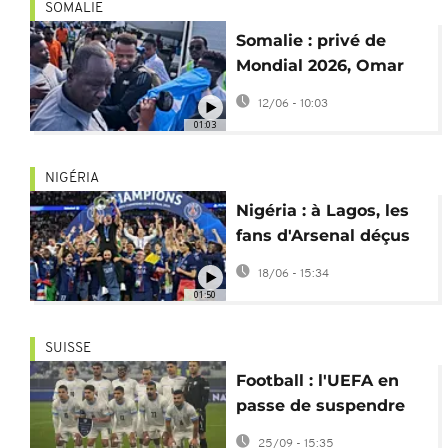
SOMALIE
Somalie : privé de
Mondial 2026, Omar
Artan arbitrera la
12/06 - 10:03
Supercoupe de l'UEFA
01:03
NIGÉRIA
Nigéria : à Lagos, les
fans d'Arsenal déçus
par la victoire du PSG
18/06 - 15:34
01:50
SUISSE
Football : l'UEFA en
passe de suspendre
Israel de compétitions
25/09 - 15:35