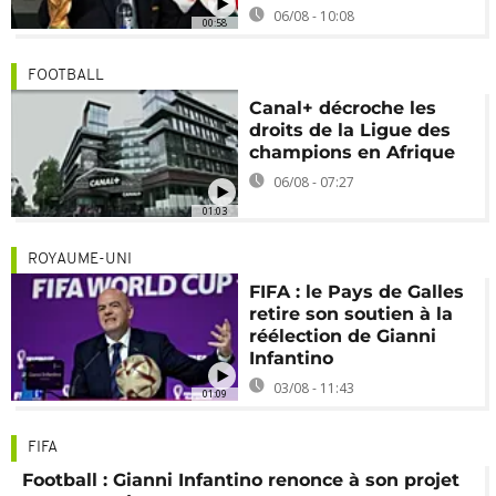
06/08 - 10:08
00:58
FOOTBALL
Canal+ décroche les
droits de la Ligue des
champions en Afrique
06/08 - 07:27
01:03
ROYAUME-UNI
FIFA : le Pays de Galles
retire son soutien à la
réélection de Gianni
Infantino
03/08 - 11:43
01:09
FIFA
Football : Gianni Infantino renonce à son projet