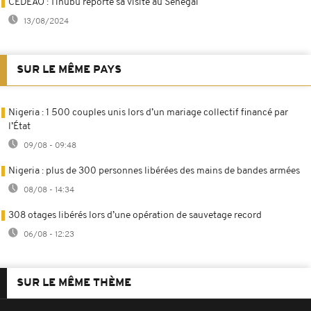
CEDEAO : Tinubu reporte sa visite au Sénégal
13/08/2024
SUR LE MÊME PAYS
Nigeria : 1 500 couples unis lors d’un mariage collectif financé par
l’État
09/08 - 09:48
Nigeria : plus de 300 personnes libérées des mains de bandes armées
08/08 - 14:34
308 otages libérés lors d’une opération de sauvetage record
06/08 - 12:23
SUR LE MÊME THÈME