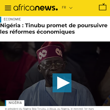
Passer
au
contenu
principal
ECONOMIE
Nigéria : Tinubu promet de poursuivre
les réformes économiques
NIGÉRIA
le président du Nigéria Bola Tinubu, à Abuja, au Nigeria, le mercredi 1er mars