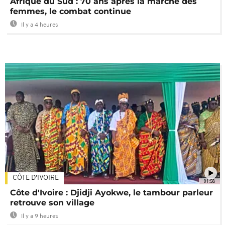
Afrique du Sud : 70 ans après la marche des
femmes, le combat continue
Il y a 4 heures
CÔTE D'IVOIRE
01:58
Côte d'Ivoire : Djidji Ayokwe, le tambour parleur
retrouve son village
Il y a 9 heures