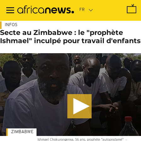
Passer
au
contenu
principal
INFOS
Secte au Zimbabwe : le "prophète
Ishmael" inculpé pour travail d'enfants
ZIMBABWE
Ishmael Chokurongerwa, 56 ans, prophète "autoproclamé"
-