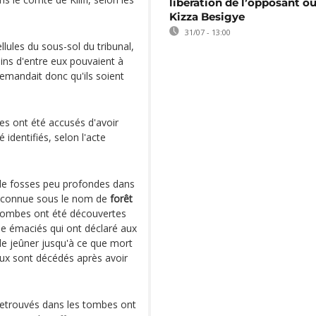
libération de l’opposant o
Kizza Besigye
31/07 - 13:00
llules du sous-sol du tribunal,
tains d'entre eux pouvaient à
 demandait donc qu'ils soient
es ont été accusés d'avoir
identifiés, selon l'acte
 de fosses peu profondes dans
e connue sous le nom de
forêt
s tombes ont été découvertes
se émaciés qui ont déclaré aux
e jeûner jusqu'à ce que mort
eux sont décédés après avoir
retrouvés dans les tombes ont