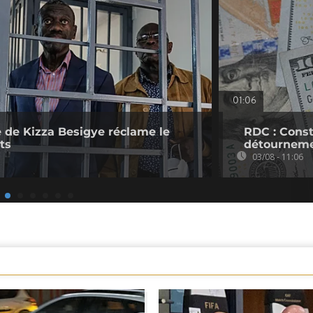
01:06
 de Kizza Besigye réclame le
RDC : Cons
ts
détournem
03/08 - 11:06