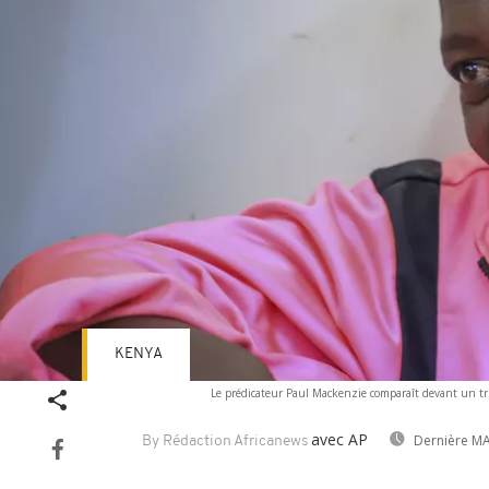
KENYA
Le prédicateur Paul Mackenzie comparaît devant un tr
avec AP
Dernière MA
By Rédaction Africanews