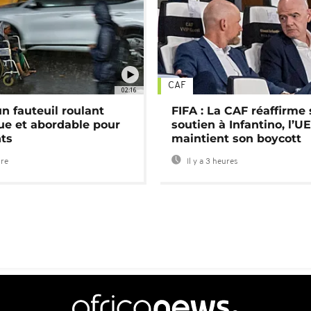
CAF
02:16
n fauteuil roulant
FIFA : La CAF réaffirme
ue et abordable pour
soutien à Infantino, l’U
nts
maintient son boycott
ure
Il y a 3 heures