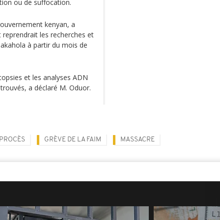
tion ou de suffocation.
 gouvernement kenyan, a
reprendrait les recherches et
hakahola à partir du mois de
utopsies et les analyses ADN
etrouvés, a déclaré M. Oduor.
PROCÈS
GRÈVE DE LA FAIM
MASSACRE