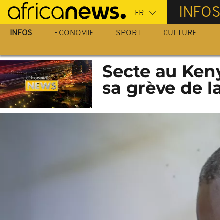
Passer
INFO
au
contenu
INFOS
ECONOMIE
SPORT
CULTURE
principal
Secte au Keny
sa grève de l