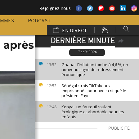
Rejoignez-nous
AMMES
PODCAST
EN DIRECT
DERNIÈRE MINUTE
é après
7 août 2026
Ghana : l’inflation tombe à 4,6 %, un
13:52
nouveau signe de redressement
économique
Sénégal : trois TikTokeurs
12:53
emprisonnés pour avoir critiqué le
président Faye
Kenya : un fauteuil roulant
12:48
écologique et abordable pour les
enfants
PUBLICITÉ