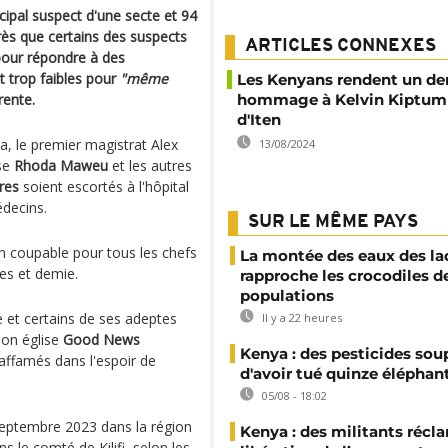
ipal suspect d'une secte et 94
rès que certains des suspects
ARTICLES CONNEXES
 pour répondre à des
t trop faibles pour
"même
Les Kenyans rendent un de
rente.
hommage à Kelvin Kiptum 
d'Iten
a, le premier magistrat Alex
13/08/2024
se
Rhoda Maweu
et les autres
res
soient escortés à l'hôpital
decins.
SUR LE MÊME PAYS
n coupable pour tous les chefs
La montée des eaux des la
res et demie.
rapproche les crocodiles d
populations
 et certains de ses adeptes
Il y a 22 heures
son église
Good News
Kenya : des pesticides so
affamés dans l'espoir de
d'avoir tué quinze éléphan
05/08 - 18:02
 septembre 2023 dans la région
Kenya : des militants récl
 le comté de Kilifi, selon les