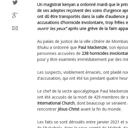
Un magistrat kenyan a ordonné mardi que le princ
de ses adeptes reçoivent des soins d'urgence ap
ont dû être transportés dans la salle d'audience
accusations d'homicide involontaire, trop frêles e
ouvrir les yeux"
après une grève de la faim appa
Au palais de justice de la ville côtière de Mombas
Ithuku a ordonné que
Paul Mackenzie
, son épou
personnes accusées de
238 homicides involontai
pour y être examinés immédiatement par des mé
Les suspects, visiblement émaciés, ont plaidé no
d'accusation, qui ont été lus pendant quatre heu
Le chef de la secte apocalyptique Paul Mackenzie
ont été accusés de la mort de 429 membres de 
International Church
, dont beaucoup se seraient 
rencontrer
Jésus-Christ
avant la fin du monde.
Les faits se sont déroulés entre janvier 2021 et
de Shakahola, dans le sous-comté de Malindi, dans