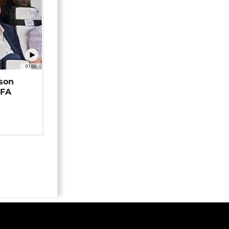
01:00
 son
EFA