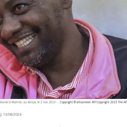
ibunal à Malindi, au Kenya, le 2 mai 2023
-
Copyright © africanews
AP/Copyright 2023 The AP. 
J:
13/08/2024