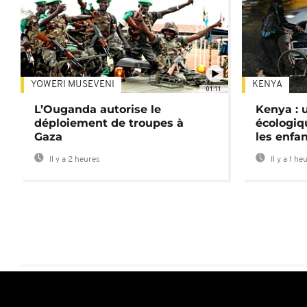
YOWERI MUSEVENI
KENYA
01:11
L’Ouganda autorise le
Kenya : u
déploiement de troupes à
écologiq
Gaza
les enfa
Il y a 2 heures
Il y a 1 he