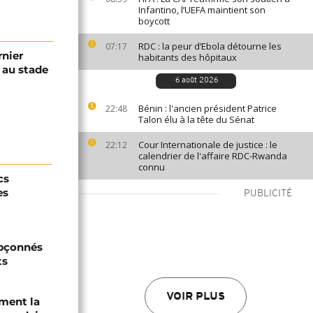
Infantino, l’UEFA maintient son
boycott
RDC : la peur d’Ebola détourne les
07:17
rnier
habitants des hôpitaux
au stade
6 août 2026
Bénin : l'ancien président Patrice
22:48
Talon élu à la tête du Sénat
Cour Internationale de justice : le
22:12
calendrier de l'affaire RDC-Rwanda
connu
cs
es
PUBLICITÉ
upçonnés
ts
VOIR PLUS
ament la