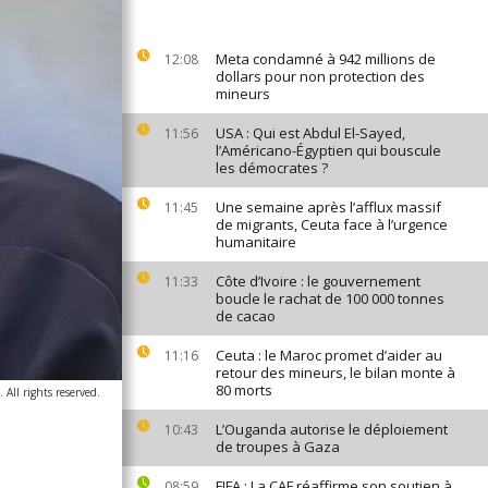
Meta condamné à 942 millions de
12:08
dollars pour non protection des
mineurs
USA : Qui est Abdul El-Sayed,
11:56
l’Américano-Égyptien qui bouscule
les démocrates ?
Une semaine après l’afflux massif
11:45
de migrants, Ceuta face à l’urgence
humanitaire
Côte d’Ivoire : le gouvernement
11:33
boucle le rachat de 100 000 tonnes
de cacao
Ceuta : le Maroc promet d’aider au
11:16
retour des mineurs, le bilan monte à
80 morts
All rights reserved.
L’Ouganda autorise le déploiement
10:43
de troupes à Gaza
FIFA : La CAF réaffirme son soutien à
08:59