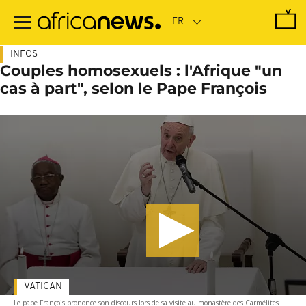
Passer
au
contenu
principal
INFOS
Couples homosexuels : l'Afrique "un
cas à part", selon le Pape François
VATICAN
Le pape François prononce son discours lors de sa visite au monastère des Carmélites