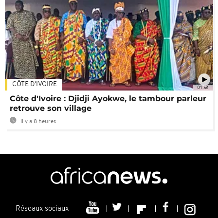
CÔTE D'IVOIRE
01:58
Côte d'Ivoire : Djidji Ayokwe, le tambour parleur
retrouve son village
Il y a 8 heures
Réseaux sociaux