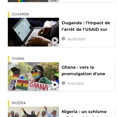
22:26
OUGANDA
Ouganda : l'impact de
l'arrêt de l'USAID sur
la lutte contre le VIH
06/02/2025
01:45
GHANA
Ghana : vers la
promulgation d'une
nouvelle loi anti-LGBT
19/12/2024
?
00:59
NIGÉRIA
Nigeria : un schisme