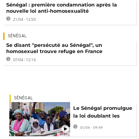
Sénégal : première condamnation après la
nouvelle loi anti-homosexualité
21/04 - 12:50
SÉNÉGAL
Se disant "persécuté au Sénégal", un
homosexuel trouve refuge en France
07/04 - 12:16
SÉNÉGAL
Le Sénégal promulgue
la loi doublant les
peines contre
01/04 - 09:49
l'homosexualité
01:01