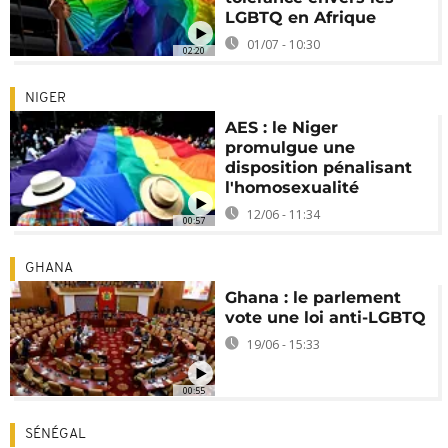
LGBTQ en Afrique
01/07 - 10:30
02:20
NIGER
AES : le Niger
promulgue une
disposition pénalisant
l'homosexualité
12/06 - 11:34
00:57
GHANA
Ghana : le parlement
vote une loi anti-LGBTQ
19/06 - 15:33
00:55
SÉNÉGAL