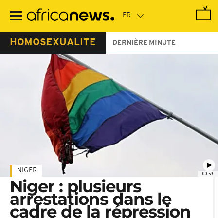
Passer
au
contenu
principal
HOMOSEXUALITE
DERNIÈRE MINUTE
NIGER
00:59
Niger : plusieurs
arrestations dans le
cadre de la répression