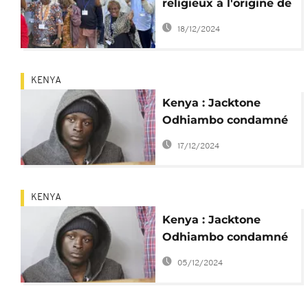
religieux à l'origine de
violences meurtrières
18/12/2024
KENYA
Kenya : Jacktone
Odhiambo condamné
pour le meurtre
17/12/2024
d'Edwin Chiloba
KENYA
Kenya : Jacktone
Odhiambo condamné
pour le meurtre d'un
05/12/2024
militant LGBT