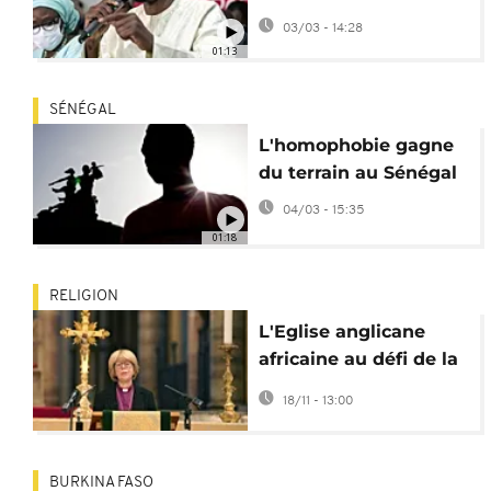
prison contre
03/03 - 14:28
l'homosexualité
01:13
SÉNÉGAL
L'homophobie gagne
du terrain au Sénégal
04/03 - 15:35
01:18
RELIGION
L'Eglise anglicane
africaine au défi de la
question LGBT
18/11 - 13:00
BURKINA FASO