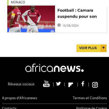
MONACO
Football : Camara
suspendu pour son
boycott du badge
13/08/2024
anti-homophobie
VOIR PLUS
Réseaux sociaux
A propos d'Africanews
Termes et Conditions
Contacts
Politique de Cookie