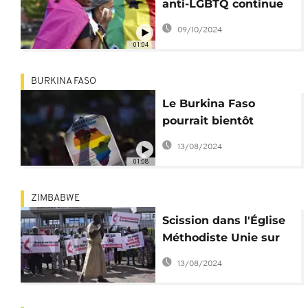
anti-LGBTQ continue
de faire polémique
09/10/2024
01:04
BURKINA FASO
Le Burkina Faso
pourrait bientôt
criminaliser
13/08/2024
l'homosexualité
01:08
ZIMBABWE
Scission dans l'Église
Méthodiste Unie sur
l'intégration des LGBT
13/08/2024