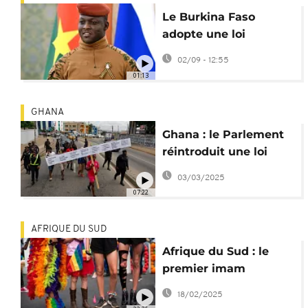
Le Burkina Faso
adopte une loi
interdisant
02/09 - 12:55
l'homosexualité
01:13
GHANA
Ghana : le Parlement
réintroduit une loi
anti-LGBT+
03/03/2025
07:22
AFRIQUE DU SUD
Afrique du Sud : le
premier imam
ouvertement gay tué
18/02/2025
dans une fusillade