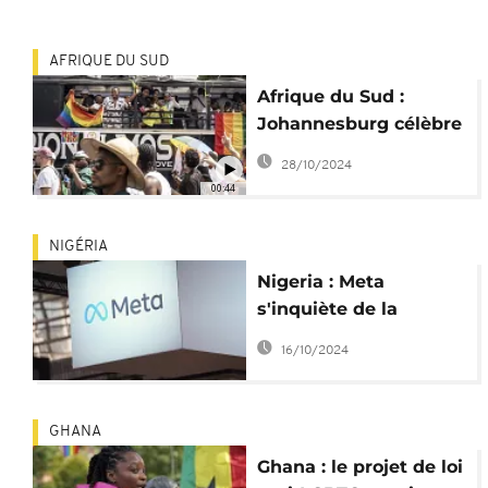
AFRIQUE DU SUD
Afrique du Sud :
Johannesburg célèbre
les 35 ans de sa
28/10/2024
Marche des Fiertés
00:44
NIGÉRIA
Nigeria : Meta
s'inquiète de la
présence en ligne
16/10/2024
d'une vidéo anti-LGBT
GHANA
Ghana : le projet de loi