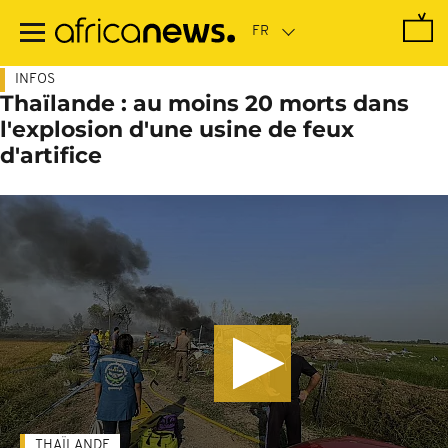
Passer
au
contenu
principal
INFOS
Thaïlande : au moins 20 morts dans
l'explosion d'une usine de feux
d'artifice
THAÏLANDE