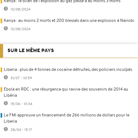
Kenya : le bilan de l'explosion au gaz passe à au moins 3 morts
13/08/2024
Kenya : au moins 2 morts et 200 blessés dans une explosion à Nairobi
13/08/2024
SUR LE MÊME PAYS
Liberia : plus de 4 tonnes de cocaïne détruites, des policiers inculpés
31/07 - 10:59
Ebola en RDC : une résurgence qui ravive des souvenirs de 2014 au
Libéria
15/06 - 10:34
Le FMI approuve un financement de 266 millions de dollars pour le
Liberia
28/04 - 15:17