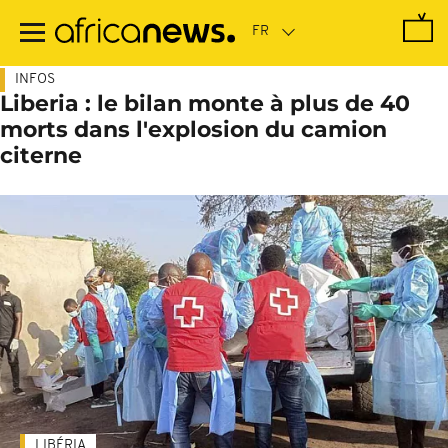
Passer
au
contenu
principal
INFOS
Liberia : le bilan monte à plus de 40
morts dans l'explosion du camion
citerne
LIBÉRIA