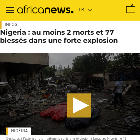
Passer
au
contenu
principal
INFOS
Nigeria : au moins 2 morts et 77
blessés dans une forte explosion
NIGÉRIA
Des corps à l'extérieur d'un bâtiment après une explosion à Lagos, au Nigeria, le 18