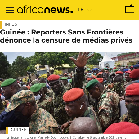
Passer
au
contenu
principal
INFOS
Guinée : Reporters Sans Frontières
dénonce la censure de médias privés
GUINÉE
Le lieutenant-colonel Mamady Doumbouya, à Conakry, le 6 septembre 2021, avant