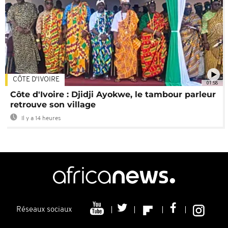
CÔTE D'IVOIRE
01:58
Côte d'Ivoire : Djidji Ayokwe, le tambour parleur
retrouve son village
Il y a 14 heures
Réseaux sociaux