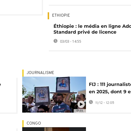
ETHIOPIE
Éthiopie : le média en ligne Ad
Standard privé de licence
03/03 - 14:55
JOURNALISME
e
FIJ : 111 journalis
en 2025, dont 9 
é de
Afrique et 51 à G
11/12 - 12:05
01:11
CONGO