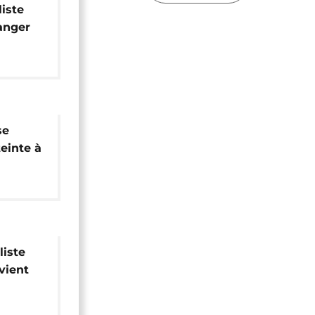
liste
anger
te
se
einte à
ession"
liste
vient
au Mali