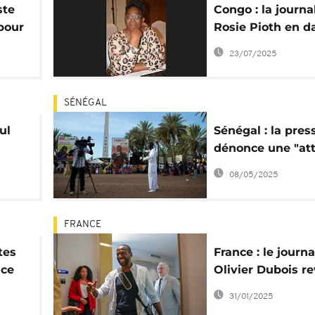
ste
Congo : la journa
pour
Rosie Pioth en d
après une enquê
23/07/2025
SÉNÉGAL
ul
Sénégal : la pres
dénonce une "att
de
la liberté d'expr
08/05/2025
FRANCE
tes
France : le journa
nce
Olivier Dubois re
sur sa captivité 
31/01/2025