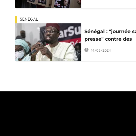
SÉNÉGAL
Sénégal : "journée 
presse" contre des
menaces sur les mé
14/08/2024