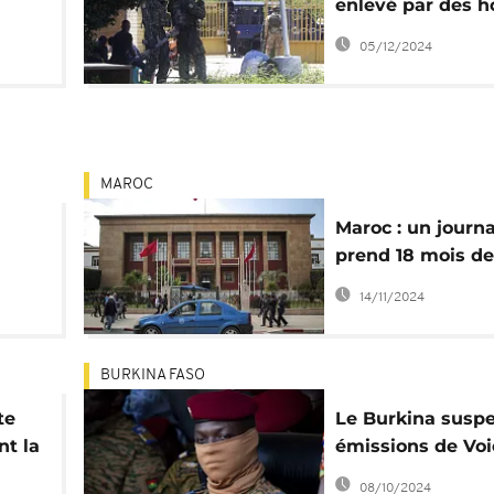
enlevé par des
ique
en uniformes
05/12/2024
MAROC
Maroc : un journa
prend 18 mois de
e un
pour diffamation
14/11/2024
un ministre
BURKINA FASO
te
Le Burkina suspe
nt la
émissions de Voi
America
08/10/2024