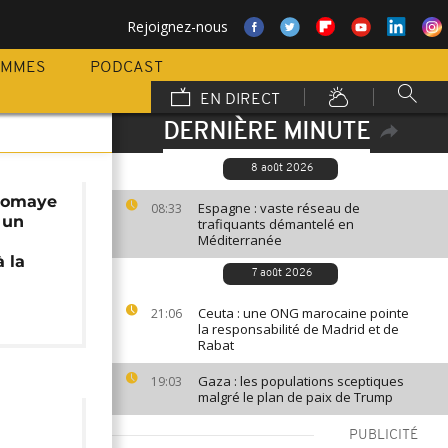
Rejoignez-nous
AMMES
PODCAST
EN DIRECT
DERNIÈRE MINUTE
8 août 2026
Diomaye
Espagne : vaste réseau de
08:33
 un
trafiquants démantelé en
Méditerranée
 la
7 août 2026
Ceuta : une ONG marocaine pointe
21:06
la responsabilité de Madrid et de
Rabat
Gaza : les populations sceptiques
19:03
malgré le plan de paix de Trump
s
PUBLICITÉ