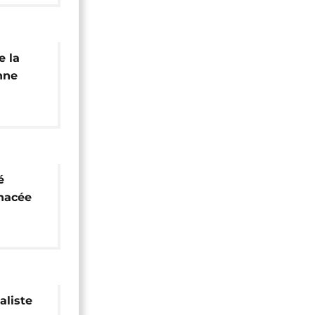
e la
enne
é
nacée
aliste