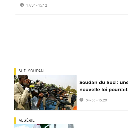
17/04 - 15:12
SUD-SOUDAN
Soudan du Sud : un
nouvelle loi pourrait
restreindre la libert
04/03 - 15:20
presse
ALGÉRIE