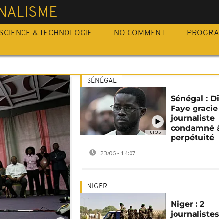
NALISME
SCIENCE & TECHNOLOGIE
NO COMMENT
PROGR
SÉNÉGAL
Sénégal : 
Faye gracie
journaliste
condamné à
01:05
perpétuité
23/06 - 14:07
NIGER
Niger : 2
journaliste