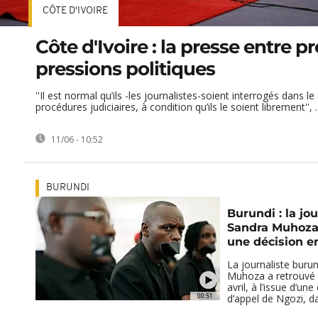
CÔTE D'IVOIRE
Côte d'Ivoire : la presse entre pr
pressions politiques
''Il est normal qu’ils -les journalistes-soient interrogés dans l
procédures judiciaires, à condition qu’ils le soient librement'', ..
11/06 - 10:52
BURUNDI
Burundi : la jou
Sandra Muhoza 
une décision e
La journaliste buru
Muhoza a retrouvé l
avril, à l’issue d’un
00:51
d’appel de Ngozi, da