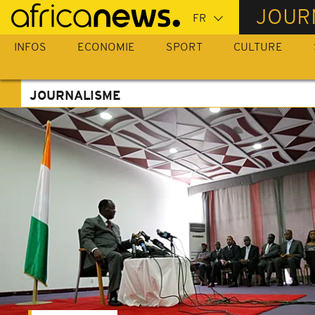
Passer
JOUR
au
contenu
INFOS
ECONOMIE
SPORT
CULTURE
principal
JOURNALISME