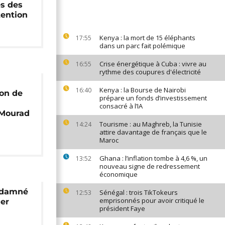
ès des
tention
Kenya : la mort de 15 éléphants
17:55
dans un parc fait polémique
Crise énergétique à Cuba : vivre au
16:55
rythme des coupures d'électricité
Kenya : la Bourse de Nairobi
16:40
ion de
prépare un fonds d’investissement
consacré à l’IA
 Mourad
Tourisme : au Maghreb, la Tunisie
14:24
attire davantage de français que le
Maroc
Ghana : l’inflation tombe à 4,6 %, un
13:52
nouveau signe de redressement
économique
ondamné
Sénégal : trois TikTokeurs
12:53
emprisonnés pour avoir critiqué le
ger
président Faye