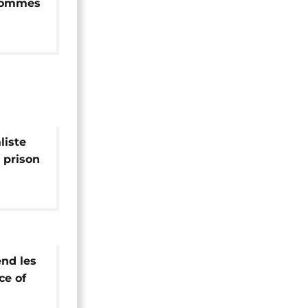
 hommes
liste
 prison
 contre
nd les
ce of