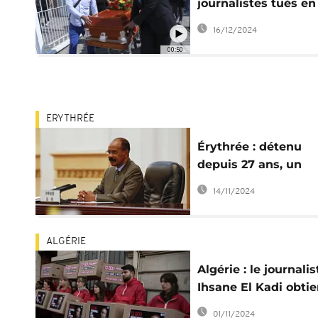
journalistes tués en
2024, dont 6 en Afr
16/12/2024
00:50
ERYTHRÉE
Érythrée : détenu
depuis 27 ans, un
journaliste remport
14/11/2024
prix
ALGÉRIE
Algérie : le journalis
Ihsane El Kadi obtie
grâce présidentielle
01/11/2024