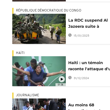
RÉPUBLIQUE DÉMOCRATIQUE DU CONGO
La RDC suspend Al
Jazeera suite à
l'interview du chef 
15/01/2025
M23
HAÏTI
Haïti : un témoin
raconte l'attaque d'
hôpital de Port-au-
31/12/2024
Prince
01:36
JOURNALISME
Au moins 68