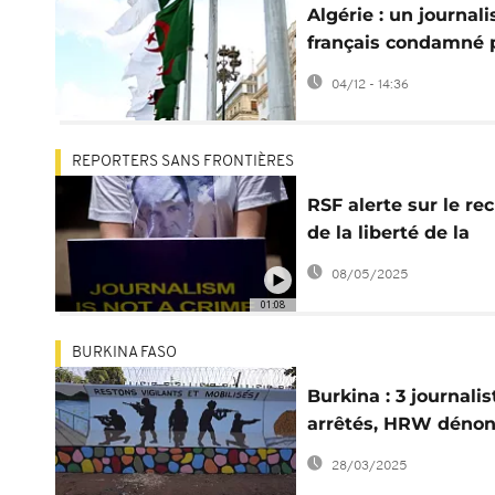
Algérie : un journali
français condamné 
"apologie du
04/12 - 14:36
terrorisme"
REPORTERS SANS FRONTIÈRES
RSF alerte sur le rec
de la liberté de la
presse dans le mon
08/05/2025
01:08
BURKINA FASO
Burkina : 3 journalis
arrêtés, HRW déno
la répression des
28/03/2025
médias