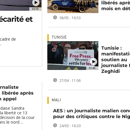
libérés apr
mois en dé
02:10
écarité et
08/05 - 16:53
TUNISIE
e cadre de
.
Tunisie :
manifestat
soutien au
journaliste
01:40
Zeghidi
27/04 - 11:06
rnaliste
libérée après
n appel
MALI
ndaise Sandra
AES : un journaliste malien c
a liberté ce 13
pour des critiques contre le Ni
e décision de la cour
ns le nord ...
24/03 - 16:20