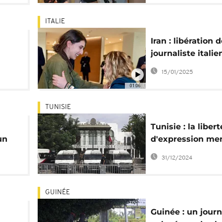
ITALIE
Iran : libération d
journaliste itali
du
Cecilia Sala
15/01/2025
01:06
TUNISIE
Tunisie : la libert
un
d'expression me
par la loi sur la
31/12/2024
désinformation
GUINÉE
Guinée : un journ