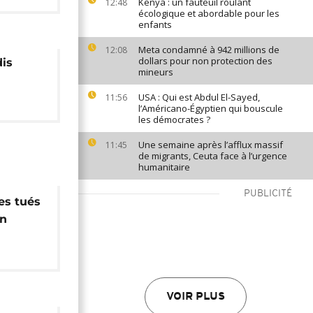
Kenya : un fauteuil roulant
12:48
écologique et abordable pour les
enfants
Meta condamné à 942 millions de
12:08
dollars pour non protection des
dis
mineurs
USA : Qui est Abdul El-Sayed,
11:56
l’Américano-Égyptien qui bouscule
les démocrates ?
Une semaine après l’afflux massif
11:45
de migrants, Ceuta face à l’urgence
humanitaire
PUBLICITÉ
tes tués
en
aza
VOIR PLUS