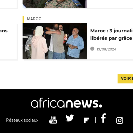
MAROC
sans
Maroc : 3 journal
libérés par grâce
dias
présidentielle
13/08/2024
VOIR 
Réseaux sociaux