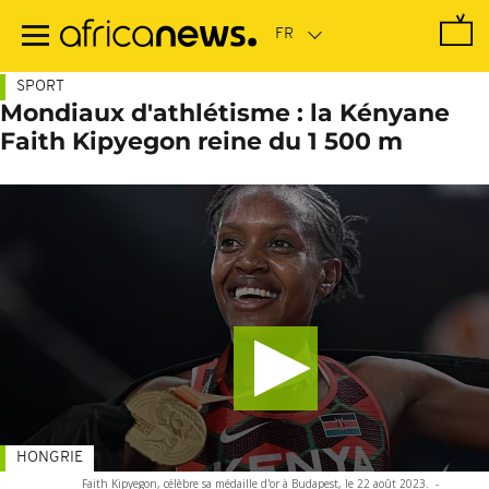
Passer
au
contenu
principal
SPORT
Mondiaux d'athlétisme : la Kényane
Faith Kipyegon reine du 1 500 m
HONGRIE
Faith Kipyegon, célèbre sa médaille d'or à Budapest, le 22 août 2023.
-