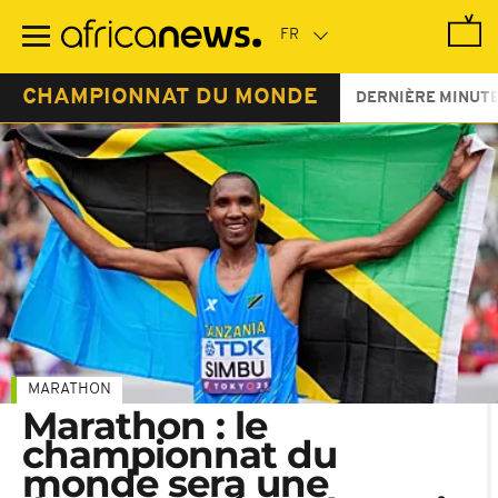
Passer
au
contenu
principal
CHAMPIONNAT DU MONDE
DERNIÈRE MINUT
MARATHON
Marathon : le
championnat du
monde sera une