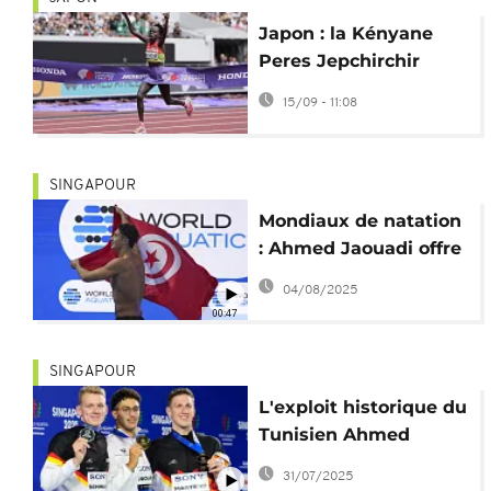
Japon : la Kényane
Peres Jepchirchir
championne du
15/09 - 11:08
monde de marathon
SINGAPOUR
Mondiaux de natation
: Ahmed Jaouadi offre
un doublé historique à
04/08/2025
la Tunisie
00:47
SINGAPOUR
L'exploit historique du
Tunisien Ahmed
Jaouadi aux Mondiaux
31/07/2025
de natation