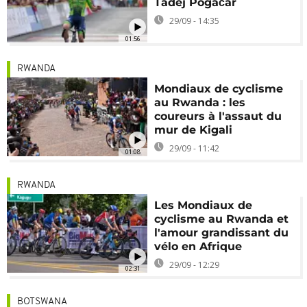
Tadej Pogačar
29/09 - 14:35
01:56
RWANDA
Mondiaux de cyclisme
au Rwanda : les
coureurs à l'assaut du
mur de Kigali
29/09 - 11:42
01:08
RWANDA
Les Mondiaux de
cyclisme au Rwanda et
l'amour grandissant du
vélo en Afrique
29/09 - 12:29
02:31
BOTSWANA