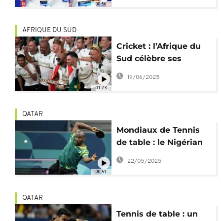
00:56
AFRIQUE DU SUD
Cricket : l’Afrique du
Sud célèbre ses
champions du monde
19/06/2025
01:23
QATAR
Mondiaux de Tennis
de table : le Nigérian
Quadri Aruna passe
22/05/2025
en 8e de finale
00:51
QATAR
Tennis de table : un