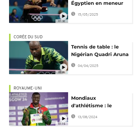
Égyptien en meneur
des pays arabes au
15/05/2025
Mondial 2025
01:32
CORÉE DU SUD
Tennis de table : le
Nigérian Quadri Aruna
chute contre Benedikt
04/04/2025
Duda
00:46
ROYAUME-UNI
Mondiaux
d'athlétisme : le
Burkinabé Hugues
13/08/2024
Fabrice Zango prend
01:15
l'or