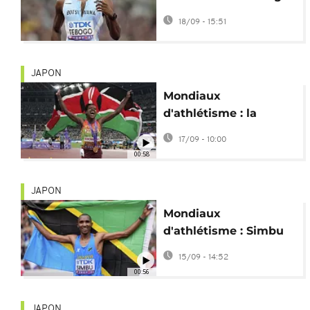
qualifié pour les demi-
18/09 - 15:51
finales du 200 m
JAPON
Mondiaux
d'athlétisme : la
Kényane Faith
17/09 - 10:00
Kipyegon remporte le
00:58
1 500 m
JAPON
Mondiaux
d'athlétisme : Simbu
remporte le marathon
15/09 - 14:52
après un sprint
00:56
historique
JAPON