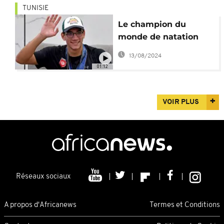
TUNISIE
Le champion du
monde de natation
Ayoub Hafnaoui de
13/08/2024
retour à Tunis
01:12
VOIR PLUS
Réseaux sociaux
A propos d'Africanews
Termes et Conditions