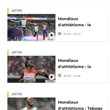
africaines
JAPON
Mondiaux
d'athlétisme : le
Botswanais Collen
19/09 - 15:57
Kebinatshipi en roi du
00:52
400 m
JAPON
Mondiaux
d'athlétisme : la
Kényane Faith
18/09 - 14:46
Cherotich en or sur 3
01:00
000 m steeple
JAPON
Mondiaux
d'athlétisme : Tebogo