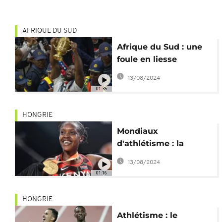
AFRIQUE DU SUD
Afrique du Sud : une
foule en liesse
accueille les
13/08/2024
Springboks en héros
01:35
HONGRIE
Mondiaux
d'athlétisme : la
Kényane Faith
13/08/2024
Kipyegon reine du 1
01:16
500 m
HONGRIE
Athlétisme : le