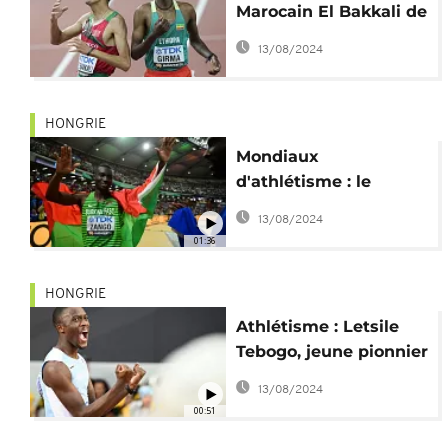
Marocain El Bakkali de
nouveau titré sur 3
13/08/2024
000 m steeple
HONGRIE
Mondiaux
d'athlétisme : le
Burkinabè Zango
13/08/2024
sacré au triple saut
01:36
HONGRIE
Athlétisme : Letsile
Tebogo, jeune pionnier
africain du 100 m
13/08/2024
00:51