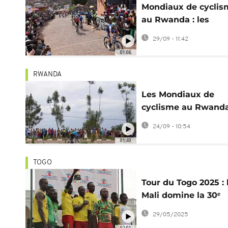
Mondiaux de cyclis
au Rwanda : les
coureurs à l'assaut 
29/09 - 11:42
mur de Kigali
01:08
RWANDA
Les Mondiaux de
cyclisme au Rwanda
une première pour
24/09 - 10:54
l'Afrique
01:49
TOGO
Tour du Togo 2025 : 
Mali domine la 30ᵉ
édition, Sidiki cham
29/05/2025
02:01