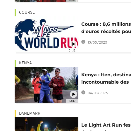
COURSE
Course : 8,6 millions
d'euros récoltés pou
recherche sur la mo
13/05/2025
épinière
01:12
KENYA
Kenya : Iten, destin
incontournable des
coureurs
04/03/2025
12:47
DANEMARK
Le Light Art Run fes