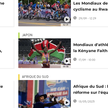
me
Les Mondiaux de
cyclisme au Rwa
du
l'amour grandiss
29/09 - 12:29
vélo en Afrique
02:31
JAPON
Mondiaux d'athlé
,
la Kényane Faith
Kipyegon remport
17/09 - 10:00
500 m
00:58
AFRIQUE DU SUD
le
Afrique du Sud : 
réforme sur l'équ
pion
emploi divise le
13/05/2025
gouvernement
01:10