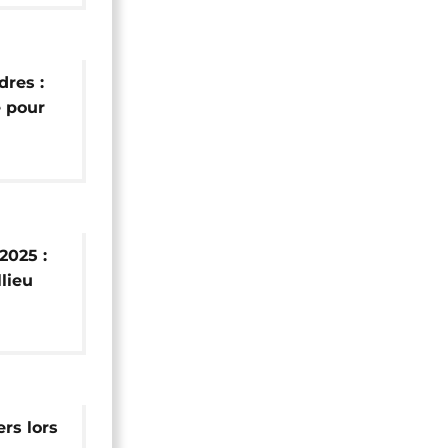
res :
 pour
st
2025 :
llieu
ogue
ers lors