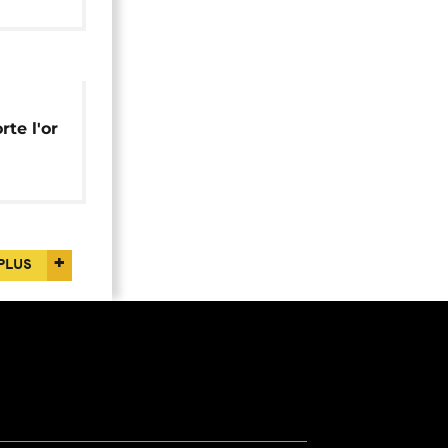
te l'or
rend sa
PLUS