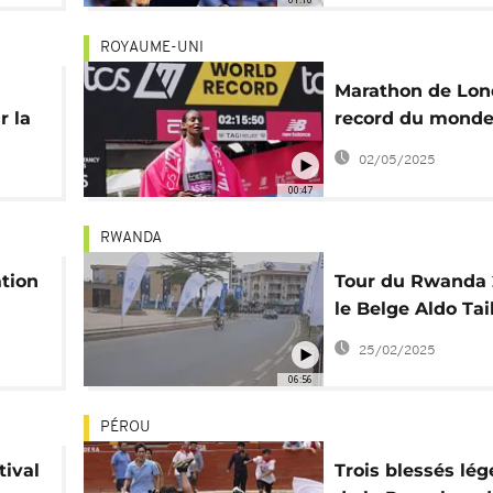
ROYAUME-UNI
Marathon de Lond
r la
record du monde
elle
l'Éthiopienne Tig
02/05/2025
Assefa
00:47
RWANDA
ation
Tour du Rwanda 
le Belge Aldo Tai
remporte le prol
25/02/2025
06:56
PÉROU
tival
Trois blessés lég