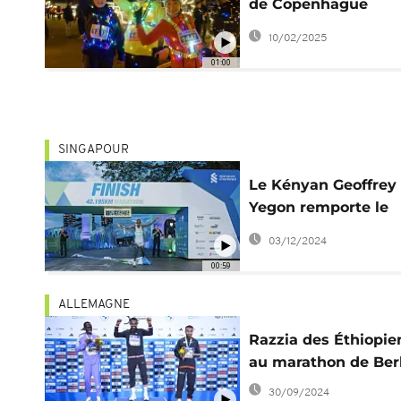
de Copenhague
rassemble 1 300
10/02/2025
coureurs
01:00
SINGAPOUR
Le Kényan Geoffrey
Yegon remporte le
marathon de Singa
03/12/2024
00:59
ALLEMAGNE
Razzia des Éthiopie
au marathon de Ber
30/09/2024