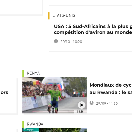
ETATS-UNIS
USA : 5 Sud-Africains à la plus
compétition d'aviron au monde
20/10 - 10:20
KENYA
Mondiaux de cyc
lors
au Rwanda : le s
Tadej Pogačar
29/09 - 14:35
01:56
RWANDA