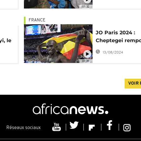
01:32
FRANCE
JO Paris 2024 :
, le
Cheptegei rempor
n du
au 10 000 m et p
13/08/2024
retraite
01:31
VOIR 
Réseaux sociaux