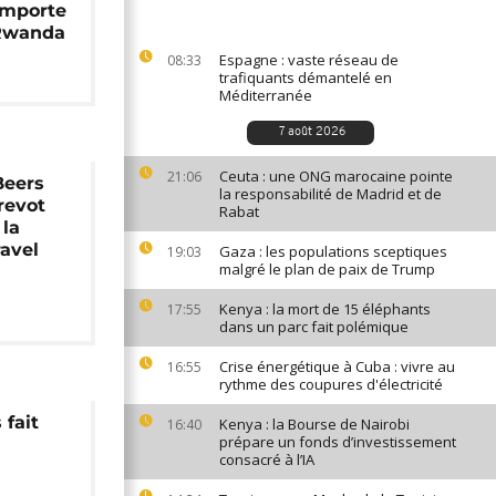
emporte
 Rwanda
Espagne : vaste réseau de
08:33
trafiquants démantelé en
Méditerranée
7 août 2026
Ceuta : une ONG marocaine pointe
21:06
Beers
la responsabilité de Madrid et de
revot
Rabat
 la
avel
Gaza : les populations sceptiques
19:03
malgré le plan de paix de Trump
Kenya : la mort de 15 éléphants
17:55
dans un parc fait polémique
Crise énergétique à Cuba : vivre au
16:55
rythme des coupures d'électricité
 fait
Kenya : la Bourse de Nairobi
16:40
prépare un fonds d’investissement
consacré à l’IA