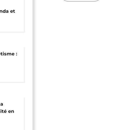
nda et
ant du
tisme :
e le 1
la
ité en