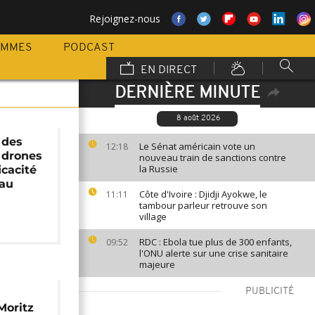
Rejoignez-nous
AMMES
PODCAST
EN DIRECT
DERNIÈRE MINUTE
8 août 2026
 des
Le Sénat américain vote un
12:18
 drones
nouveau train de sanctions contre
la Russie
icacité
 au
Côte d'Ivoire : Djidji Ayokwe, le
11:11
tambour parleur retrouve son
village
RDC : Ebola tue plus de 300 enfants,
09:52
l'ONU alerte sur une crise sanitaire
majeure
PUBLICITÉ
Moritz