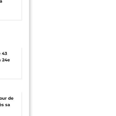
a
 Pérou
e 43
a 24e
m
tour de
ès sa
ympique