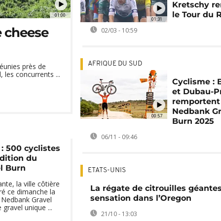
Kretschy r
le Tour du
01:00
01:31
e cheese
02/03 - 10:59
AFRIQUE DU SUD
éunies près de
 les concurrents ...
Cyclisme : 
et Dubau-P
remportent
Nedbank Gr
00:57
Burn 2025
06/11 - 09:46
: 500 cyclistes
dition du
l Burn
ETATS-UNIS
te, la ville côtière
La régate de citrouilles géantes
ré ce dimanche la
sensation dans l’Oregon
u Nedbank Gravel
gravel unique ...
21/10 - 13:03