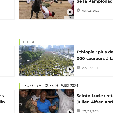
de la Pamplonad
Rímense à Lima,
03/02/2025
01:00
ETHIOPIE
Éthiopie : plus d
000 coureurs à l
pour
édition des 10 k
22/11/2024
d'Addis-Abeba
01:37
JEUX OLYMPIQUES DE PARIS 2024
ns
Sainte-Lucie : re
lin
Julien Alfred apr
médaille d'or ol
25/09/2024