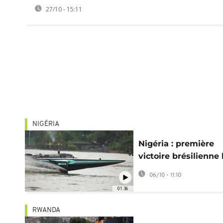
27/10 - 15:11
NIGÉRIA
Nigéria : première
victoire brésilienne 
du Grand Prix E1 de
06/10 - 11:10
Lagos
01:36
RWANDA