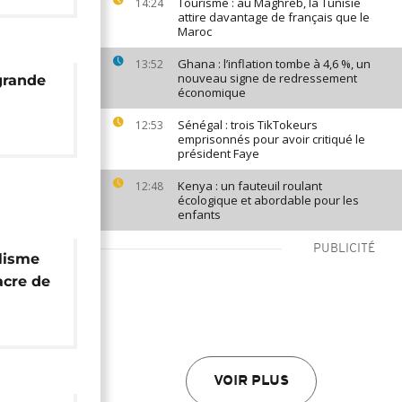
Tourisme : au Maghreb, la Tunisie
14:24
attire davantage de français que le
Maroc
Ghana : l’inflation tombe à 4,6 %, un
13:52
nouveau signe de redressement
 grande
économique
Sénégal : trois TikTokeurs
12:53
emprisonnés pour avoir critiqué le
président Faye
Kenya : un fauteuil roulant
12:48
écologique et abordable pour les
enfants
PUBLICITÉ
lisme
acre de
VOIR PLUS