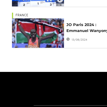
00:58
FRANCE
JO Paris 2024 :
Emmanuel Wanyonyi
plus jeune champio
13/08/2024
800 m