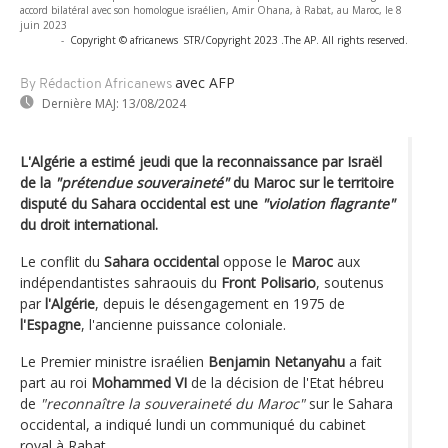
accord bilatéral avec son homologue israélien, Amir Ohana, à Rabat, au Maroc, le 8
juin 2023
-
Copyright © africanews
STR/Copyright 2023 .The AP. All rights reserved.
avec AFP
By Rédaction Africanews
Dernière MAJ:
13/08/2024
L'Algérie a estimé jeudi que la reconnaissance par Israël
de la
"prétendue souveraineté"
du Maroc sur le territoire
disputé du Sahara occidental est une
"violation flagrante"
du droit international.
Le conflit du
Sahara occidental
oppose le
Maroc
aux
indépendantistes sahraouis du
Front Polisario
, soutenus
par
l'Algérie
, depuis le désengagement en 1975 de
l'Espagne
, l'ancienne puissance coloniale.
Le Premier ministre israélien
Benjamin Netanyahu
a fait
part au roi
Mohammed VI
de la décision de l'Etat hébreu
de
"reconnaître la souveraineté du Maroc"
sur le Sahara
occidental, a indiqué lundi un communiqué du cabinet
royal à Rabat.