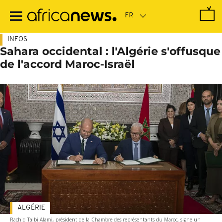
Passer
au
contenu
principal
INFOS
Sahara occidental : l'Algérie s'offusque
de l'accord Maroc-Israël
ALGÉRIE
Rachid Talbi Alami, président de la Chambre des représentants du Maroc, signe un