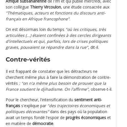
Afrique subsaharienne
de l'Ifri et qui publie mercredi, avec
son collègue
Thierry Vircoulon
, une étude consacrée aux
"Thématiques, acteurs et fonctions du discours anti-
français en Afrique francophone"
.
On est désormais loin du temps
"où les critiques, très
articulées (...) étaient confinées à des cercles dirigeants
d'intellectuels et qui, parfois, lors de crises politiques
graves, pouvaient se répandre dans la rue"
, dit-il.
Contre-vérités
Il est frappant de constater que les détracteurs ne
cherchent même plus à faire la démonstration de contre-
vérités
: "on n'a même plus besoin de prouver que la
France soutient le djihadisme. On l'affirme"
, observe-t-il.
Pour le chercheur, l'intensification du
sentiment anti-
français
s'explique par
"des trajectoires économiques et
politiques décevantes"
dans des pays où la population
avait un temps fondé l'espoir de
progrès économiques
et
en matière de
démocratie
.