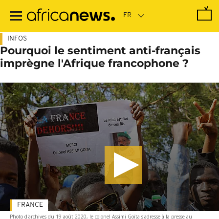
Passer
au
contenu
principal
INFOS
Pourquoi le sentiment anti-français
imprègne l'Afrique francophone ?
FRANCE
Photo d'archives du 19 août 2020, le colonel Assimi Goïta s'adresse à la presse au