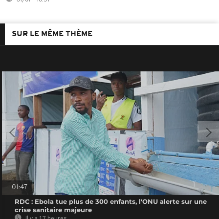
31/07 - 10:51
SUR LE MÊME THÈME
01:47
RDC : Ebola tue plus de 300 enfants, l'ONU alerte sur une
crise sanitaire majeure
Il y a 17 heures