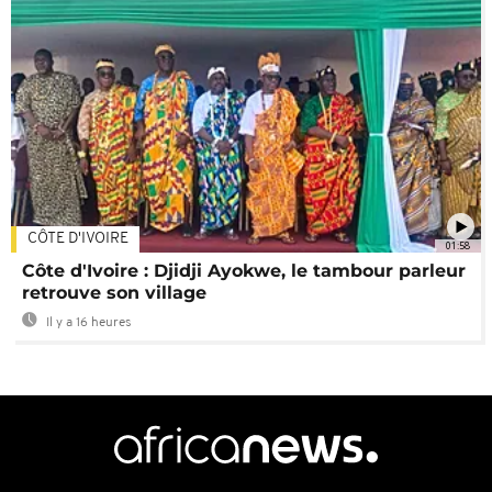
CÔTE D'IVOIRE
01:58
Côte d'Ivoire : Djidji Ayokwe, le tambour parleur
retrouve son village
Il y a 16 heures