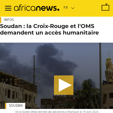
Passer
au
contenu
principal
INFOS
Soudan : la Croix-Rouge et l'OMS
demandent un accès humanitaire
SOUDAN
De la fumée s'élève derrière des bâtiments à Khartoum le 19 avril 2023.
-