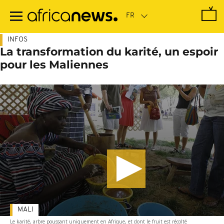
Passer
au
contenu
principal
INFOS
La transformation du karité, un espoir
pour les Maliennes
MALI
Le karité, arbre poussant uniquement en Afrique, et dont le fruit est récolté