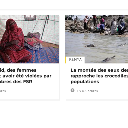
KENYA
id, des femmes
La montée des eaux des
 avoir été violées par
rapproche les crocodile
bres des FSR
populations
eures
Il y a 3 heures