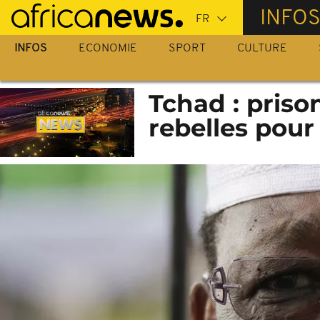
Passer
INFO
au
contenu
INFOS
ECONOMIE
SPORT
CULTURE
principal
Tchad : priso
rebelles pour