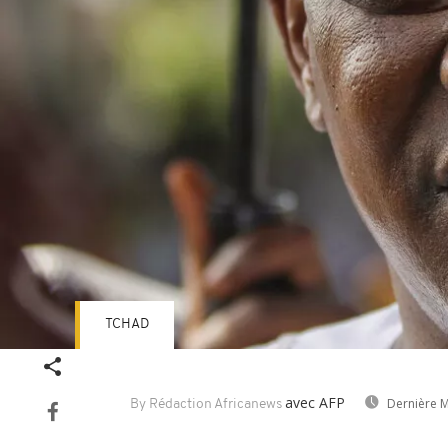
TCHAD
avec AFP
Dernière M
By Rédaction Africanews