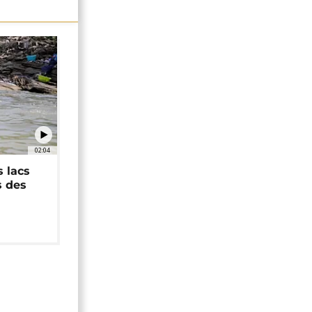
02:04
 lacs
s des