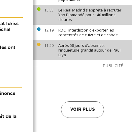
Le Real Madrid s’apprête à recruter
13:55
Yan Diomandé pour 140 millions
d’euros
at Idriss
échal
RDC : interdiction d’exporter les
12:19
concentrés de cuivre et de cobalt
Après 58 jours d'absence,
11:50
les ont
l'inquiétude grandit autour de Paul
Biya
PUBLICITÉ
dénonce
VOIR PLUS
it de la