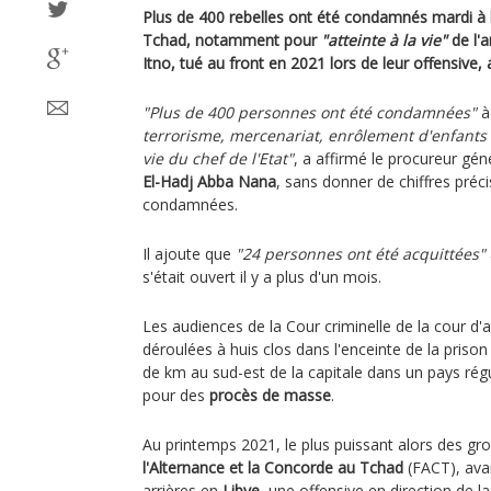
Plus de 400 rebelles ont été condamnés mardi à l
Tchad, notamment pour
"atteinte à la vie"
de l'a
Itno, tué au front en 2021 lors de leur offensive,
"Plus de 400 personnes ont été condamnées"
à
terrorisme, mercenariat, enrôlement d'enfants d
vie du chef de l'Etat"
, a affirmé le procureur g
El-Hadj Abba Nana
, sans donner de chiffres pré
condamnées.
Il ajoute que
"24 personnes ont été acquittées"
s'était ouvert il y a plus d'un mois.
Les audiences de la Cour criminelle de la cour d
déroulées à huis clos dans l'enceinte de la priso
de km au sud-est de la capitale dans un pays rég
pour des
procès de masse
.
Au printemps 2021, le plus puissant alors des gro
l'Alternance et la Concorde au Tchad
(FACT), avai
arrières en
Libye
, une offensive en direction de l