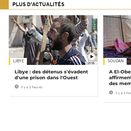
PLUS D'ACTUALITÉS
LIBYE
SOUDAN
00:58
Libye : des détenus s'évadent
A El-Obe
d'une prison dans l'Ouest
affirment
des mem
Il y a 3 heures
Il y a 3 h