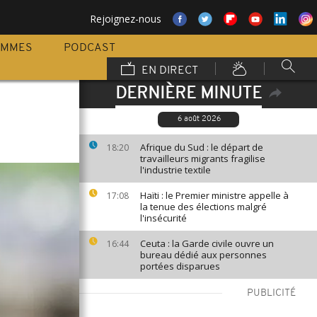
Rejoignez-nous
AMMES
PODCAST
EN DIRECT
DERNIÈRE MINUTE
6 août 2026
Afrique du Sud : le départ de
18:20
travailleurs migrants fragilise
l'industrie textile
Haïti : le Premier ministre appelle à
17:08
la tenue des élections malgré
l'insécurité
Ceuta : la Garde civile ouvre un
16:44
bureau dédié aux personnes
portées disparues
PUBLICITÉ