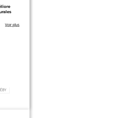
éliore
urales
Voir plus
DÉBY