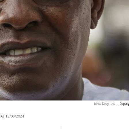
Idriss Deby Itno
-
Copyri
AJ:
13/08/2024