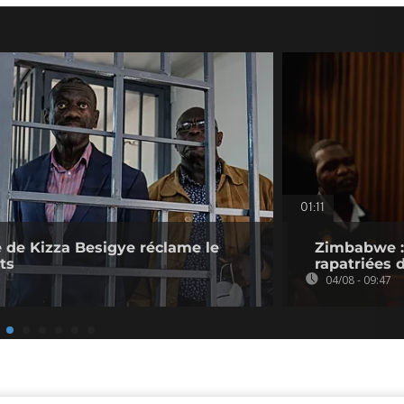
01:11
 de Kizza Besigye réclame le
Zimbabwe : 
ts
rapatriées
04/08 - 09:47