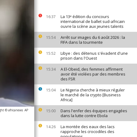
La 13ᵉ édition du concours
16:37
international de ballet sud-africain
ouvre la scène aux jeunes talents
Arrêt sur images du 6 août 2026 : la
15:54
FIFA dans la tourmente
Libye : des détenus s'évadent d'une
15:52
prison dans l'Ouest
A El-Obeid, des femmes affirment
15:34
avoir été violées par des membres
des FSR
Le Nigeria cherche à mieux réguler
15:04
le marché de la crypto [Business
Africa]
ght © africanews
AP
Dans l'enfer des équipes engagées
15:00
dans la lutte contre Ebola
La montée des eaux des lacs
14:26
rapproche les crocodiles des
populations