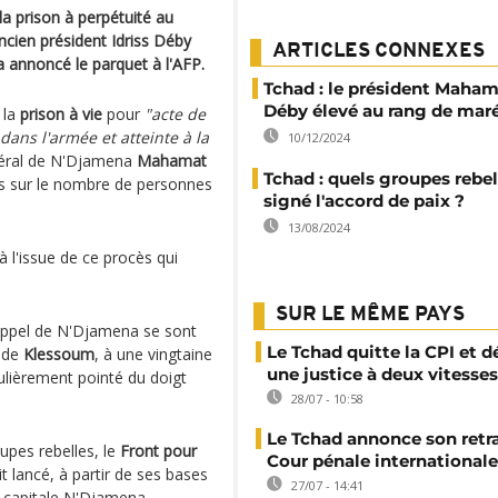
a prison à perpétuité au
ncien président Idriss Déby
ARTICLES CONNEXES
 a annoncé le parquet à l'AFP.
Tchad : le président Maham
Déby élevé au rang de mar
 la
prison à vie
pour
"acte de
ans l'armée et atteinte à la
10/12/2024
énéral de N'Djamena
Mahamat
Tchad : quels groupes rebel
cis sur le nombre de personnes
signé l'accord de paix ?
13/08/2024
à l'issue de ce procès qui
SUR LE MÊME PAYS
'appel de N'Djamena se sont
Le Tchad quitte la CPI et 
n de
Klessoum
, à une vingtaine
une justice à deux vitesses
ulièrement pointé du doigt
28/07 - 10:58
Le Tchad annonce son retra
upes rebelles, le
Front pour
Cour pénale internationale
t lancé, à partir de ses bases
27/07 - 14:41
a capitale N'Djamena.