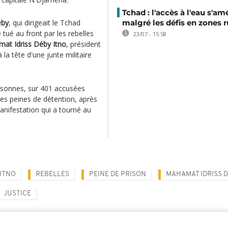
Tchad : l'accès à l'eau s'am
éby
, qui dirigeait le Tchad
malgré les défis en zones r
 tué au front par les rebelles
23/07 - 15:58
at Idriss Déby Itno
, président
à la tête d'une junte militaire
ersonnes, sur 401 accusées
es peines de détention, après
anifestation qui a tourné au
 ITNO
REBELLES
PEINE DE PRISON
MAHAMAT IDRISS 
JUSTICE