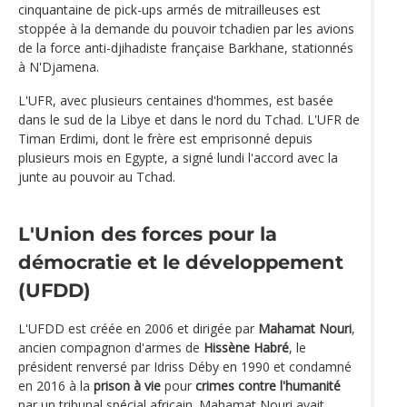
cinquantaine de pick-ups armés de mitrailleuses est
stoppée à la demande du pouvoir tchadien par les avions
de la force anti-djihadiste française Barkhane, stationnés
à N'Djamena.
L'UFR, avec plusieurs centaines d'hommes, est basée
dans le sud de la Libye et dans le nord du Tchad. L'UFR de
Timan Erdimi, dont le frère est emprisonné depuis
plusieurs mois en Egypte, a signé lundi l'accord avec la
junte au pouvoir au Tchad.
L'Union des forces pour la
démocratie et le développement
(UFDD)
L'UFDD est créée en 2006 et dirigée par
Mahamat Nouri
,
ancien compagnon d'armes de
Hissène Habré
, le
président renversé par Idriss Déby en 1990 et condamné
en 2016 à la
prison à vie
pour
crimes contre l'humanité
par un tribunal spécial africain. Mahamat Nouri avait