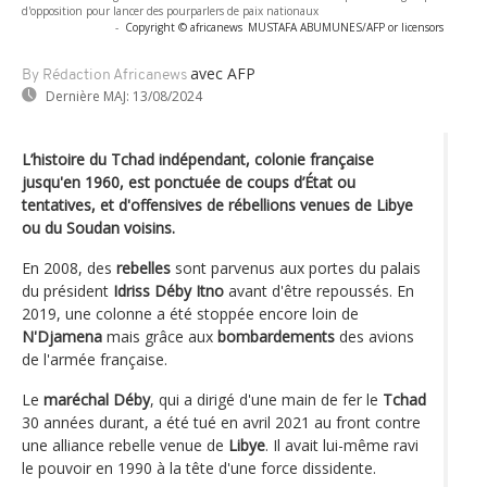
d'opposition pour lancer des pourparlers de paix nationaux
-
Copyright © africanews
MUSTAFA ABUMUNES/AFP or licensors
avec AFP
By Rédaction Africanews
Dernière MAJ:
13/08/2024
L’histoire du Tchad indépendant, colonie française
jusqu'en 1960, est ponctuée de coups d’État ou
tentatives, et d'offensives de rébellions venues de Libye
ou du Soudan voisins.
En 2008, des
rebelles
sont parvenus aux portes du palais
du président
Idriss Déby Itno
avant d'être repoussés. En
2019, une colonne a été stoppée encore loin de
N'Djamena
mais grâce aux
bombardements
des avions
de l'armée française.
Le
maréchal Déby
, qui a dirigé d'une main de fer le
Tchad
30 années durant, a été tué en avril 2021 au front contre
une alliance rebelle venue de
Libye
. Il avait lui-même ravi
le pouvoir en 1990 à la tête d'une force dissidente.