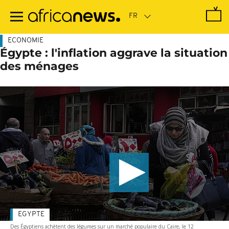
Passer
au
contenu
principal
ECONOMIE
Égypte : l'inflation aggrave la situation
des ménages
EGYPTE
Des Égyptiens achètent des légumes sur un marché populaire du Caire, le 12