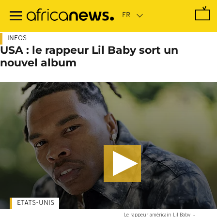
Passer
au
contenu
principal
INFOS
USA : le rappeur Lil Baby sort un
nouvel album
ETATS-UNIS
Le rappeur américain Lil Baby
-