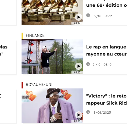
une 68ᵉ édition 
de
sur les musiques
29/01 - 14:35
monde
01:14
FINLANDE
 Nas
Le rap en langu
u"
rayonne au cœur 
s
Laponie finlanda
21/10 - 08:10
01:00
ROYAUME-UNI
C
"Victory" : le ret
rappeur Slick Ric
18/06/2025
02:20