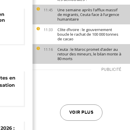
Une semaine après l’afflux massif
11:45
en
de migrants, Ceuta face à l’urgence
humanitaire
en
Côte d’Ivoire : le gouvernement
11:33
boucle le rachat de 100 000 tonnes
de cacao
Ceuta : le Maroc promet d’aider au
11:16
retour des mineurs, le bilan monte à
80 morts
PUBLICITÉ
stes en
isation
ll of
VOIR PLUS
2026 :