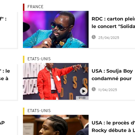
FRANCE
" :
RDC : carton ple
le concert "Solida
cert
Congo" à Paris
25/04/2025
ETATS-UNIS
: le
USA : Soulja Boy
se à
condamné pour
violences sexuell
11/04/2025
abus psychologi
01:00
ETATS-UNIS
AP
USA : le procès 
Rocky débute à 