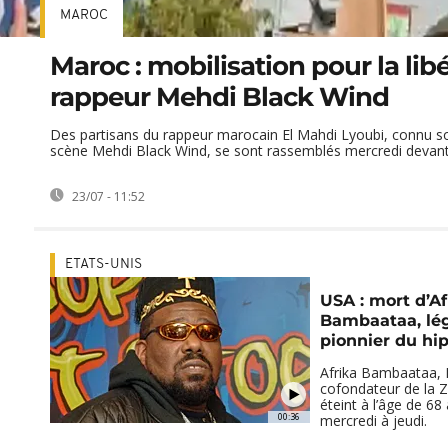
MAROC
Maroc : mobilisation pour la lib
rappeur Mehdi Black Wind
Des partisans du rappeur marocain El Mahdi Lyoubi, connu 
scène Mehdi Black Wind, se sont rassemblés mercredi devant le
23/07 - 11:52
ETATS-UNIS
USA : mort d’Af
Bambaataa, lé
pionnier du hi
Afrika Bambaataa, 
cofondateur de la Z
éteint à l’âge de 68
00:36
mercredi à jeudi.