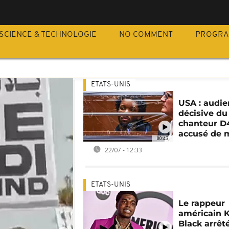
SCIENCE & TECHNOLOGIE
NO COMMENT
PROGR
ETATS-UNIS
USA : audi
décisive du
chanteur D
accusé de 
00:43
22/07 - 12:33
ETATS-UNIS
Le rappeur
américain 
Black arrêt