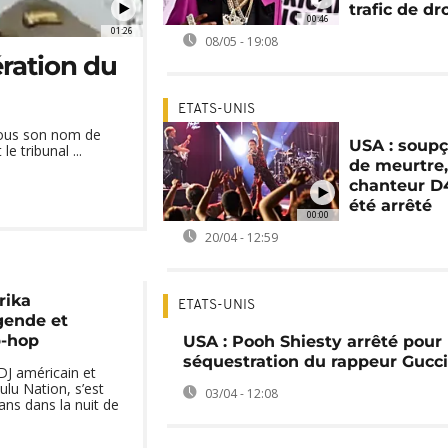
trafic de d
00:46
01:26
08/05 - 19:08
ération du
ETATS-UNIS
sous son nom de
USA : soup
 tribunal ...
de meurtre,
chanteur D
été arrêté
00:00
20/04 - 12:59
rika
ETATS-UNIS
gende et
p-hop
USA : Pooh Shiesty arrêté pour 
séquestration du rappeur Gucc
DJ américain et
ulu Nation, s’est
03/04 - 12:08
 ans dans la nuit de