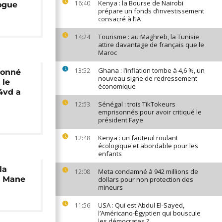
Kenya : la Bourse de Nairobi
16:40
rogue
prépare un fonds d’investissement
consacré à l’IA
Tourisme : au Maghreb, la Tunisie
14:24
attire davantage de français que le
Maroc
Ghana : l’inflation tombe à 4,6 %, un
13:52
çonné
nouveau signe de redressement
 le
économique
4vd a
Sénégal : trois TikTokeurs
12:53
emprisonnés pour avoir critiqué le
président Faye
Kenya : un fauteuil roulant
12:48
écologique et abordable pour les
enfants
la
Meta condamné à 942 millions de
12:08
i Mane
dollars pour non protection des
mineurs
USA : Qui est Abdul El-Sayed,
11:56
l’Américano-Égyptien qui bouscule
les démocrates ?