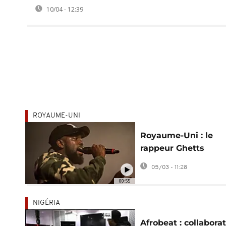
10/04 - 12:39
ROYAUME-UNI
Royaume-Uni : le
rappeur Ghetts
condamné à 12 ans 
05/03 - 11:28
prison
00:55
NIGÉRIA
Afrobeat : collabora