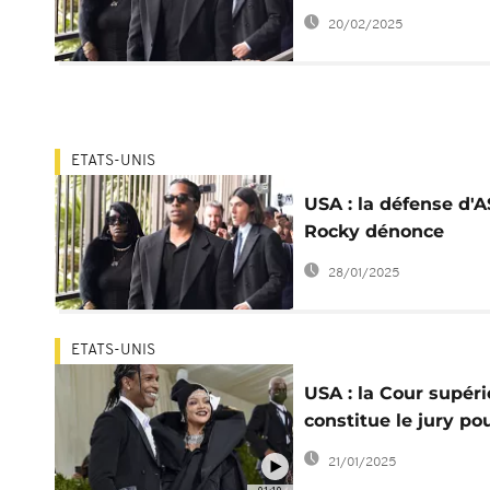
agression avec arm
20/02/2025
ETATS-UNIS
USA : la défense d'
Rocky dénonce
l'absence de jurés n
28/01/2025
ETATS-UNIS
USA : la Cour supér
constitue le jury pou
procès de ASAP Ro
21/01/2025