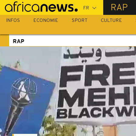
Passer
RAP
au
contenu
INFOS
ECONOMIE
SPORT
CULTURE
principal
RAP