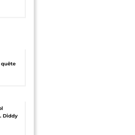
 quête
le
ol
. Diddy
la