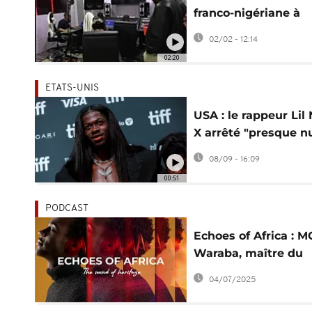
franco-nigériane à
Lagos pour les hits 
02/02 - 12:14
demain
02:20
ETATS-UNIS
USA : le rappeur Lil
X arrêté "presque n
dans les rues de Lo
08/09 - 16:09
Angeles
00:51
PODCAST
Echoes of Africa : M
Waraba, maître du
balani électronique
04/07/2025
[Podcast]