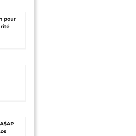
in pour
rité
es et
ques
d'A$AP
Los