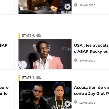
es
Angeles
28/01/2025
01:08
ETATS-UNIS
A$AP
USA : les avocats
d'A$AP Rocky en
oirs
d'un jury favorab
30/01/2025
ETATS-UNIS
ieure
Accusation de vi
r le
contre Jay-Z et P
cky
: anonymat pour 
02/01/2025
plaignante