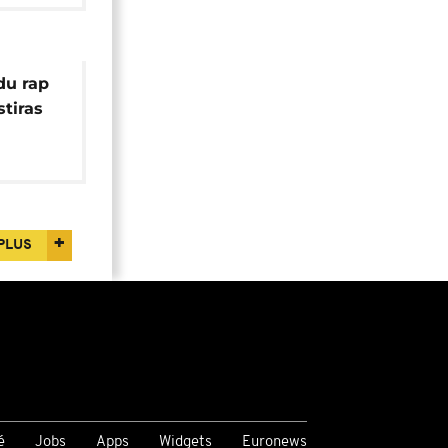
du rap
stiras
paix
PLUS
é
Jobs
Apps
Widgets
Euronews