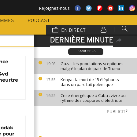
Rejoignez-nous
AMMES
PODCAST
EN DIRECT
DERNIÈRE MINUTE
7 août 2026
ence
Gaza : les populations sceptiques
19:03
malgré le plan de paix de Trump
4vd
Kenya : la mort de 15 éléphants
meurtre
17:55
dans un parc fait polémique
Crise énergétique à Cuba : vivre au
16:55
rythme des coupures d'électricité
PUBLICITÉ
Kodak
é pour