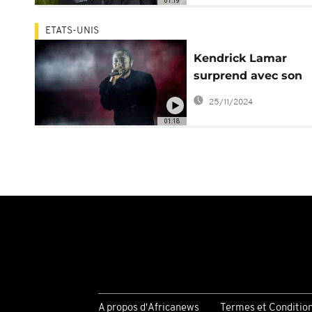
01:19
ETATS-UNIS
Kendrick Lamar
surprend avec son
nouvel album "GNX
25/11/2024
01:18
A propos d'Africanews
Termes et Conditio