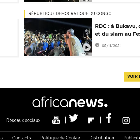
00:55
RÉPUBLIQUE DÉMOCRATIQUE DU CONGO
RDC : à Bukavu, 
et du slam au Fe
"
pour prêcher la 
05/11/2024
02:19
VOIR 
Réseaux sociaux
ns
Contacts
Politique de Cookie
Distribution
Publicit