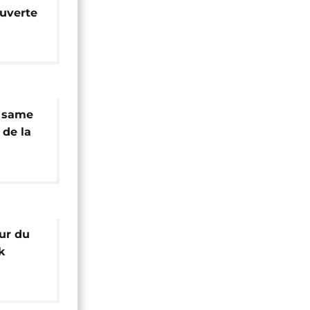
ouverte
 du
e same
de la
ise
our du
k