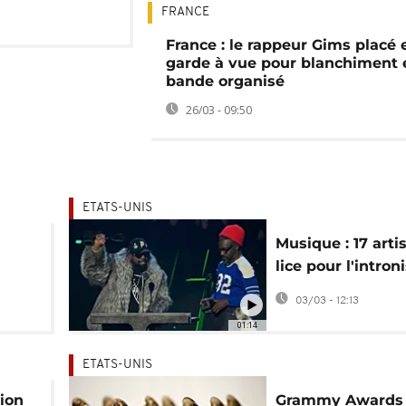
FRANCE
France : le rappeur Gims placé 
garde à vue pour blanchiment 
bande organisé
26/03 - 09:50
ETATS-UNIS
Musique : 17 arti
lice pour l'intron
de
au Rock & Roll Ha
03/03 - 12:13
Fame
01:14
ETATS-UNIS
tion
Grammy Awards 