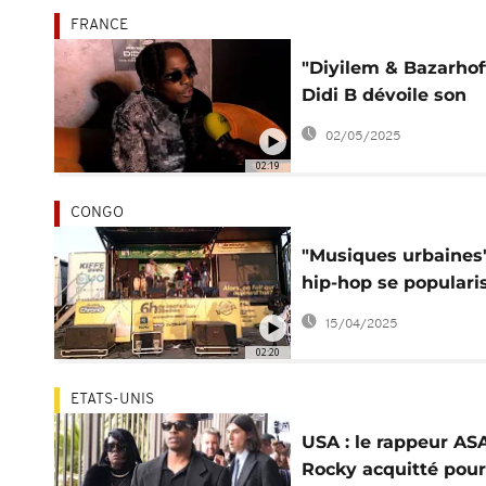
FRANCE
"Diyilem & Bazarhoff
Didi B dévoile son
album avant un con
02/05/2025
à Abidjan
02:19
CONGO
"Musiques urbaines" 
hip-hop se populari
Pointe-Noire
15/04/2025
02:20
ETATS-UNIS
USA : le rappeur AS
Rocky acquitté pour