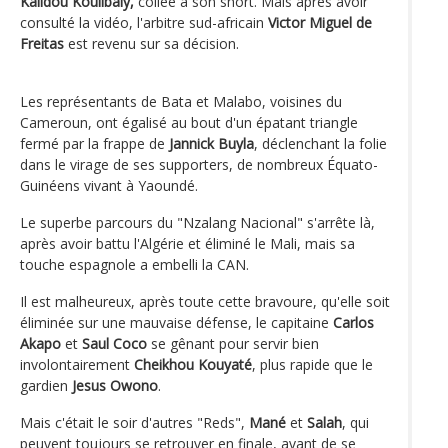
Kalidou Koulibaly,
collée à son short. Mais après avoir
consulté la vidéo, l'arbitre sud-africain
Victor Miguel de
Freitas
est revenu sur sa décision.
Les représentants de Bata et Malabo, voisines du
Cameroun, ont égalisé au bout d'un épatant triangle
fermé par la frappe de
Jannick Buyla
, déclenchant la folie
dans le virage de ses supporters, de nombreux Équato-
Guinéens vivant à Yaoundé.
Le superbe parcours du "Nzalang Nacional" s'arrête là,
après avoir battu l'Algérie et éliminé le Mali, mais sa
touche espagnole a embelli la CAN.
Il est malheureux, après toute cette bravoure, qu'elle soit
éliminée sur une mauvaise défense, le capitaine
Carlos
Akapo
et
Saul Coco
se gênant pour servir bien
involontairement
Cheikhou Kouyaté
, plus rapide que le
gardien
Jesus Owono
.
Mais c'était le soir d'autres "Reds",
Mané
et
Salah
, qui
peuvent toujours se retrouver en finale, avant de se