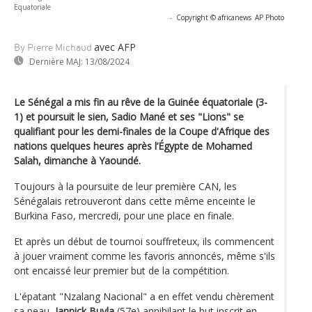
Equatoriale
-
Copyright © africanews
AP Photo
avec AFP
By Pierre Michaud
Dernière MAJ:
13/08/2024
Le Sénégal a mis fin au rêve de la Guinée équatoriale (3-
1) et poursuit le sien, Sadio Mané et ses "Lions" se
qualifiant pour les demi-finales de la Coupe d'Afrique des
nations quelques heures après l’Égypte de Mohamed
Salah, dimanche à Yaoundé.
Toujours à la poursuite de leur première CAN, les
Sénégalais retrouveront dans cette même enceinte le
Burkina Faso, mercredi, pour une place en finale.
Et après un début de tournoi souffreteux, ils commencent
à jouer vraiment comme les favoris annoncés, même s'ils
ont encaissé leur premier but de la compétition.
L'épatant "Nzalang Nacional" a en effet vendu chèrement
sa peau,
Jannick Buyla
(57e) annihilant le but inscrit en