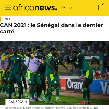
Passer
au
contenu
principal
INFOS
CAN 2021 : le Sénégal dans le dernier
carré
CAMEROUN
Les Séngalais et Famara Diedhhiou célèbrent l'ouverture du score contre la Guinée