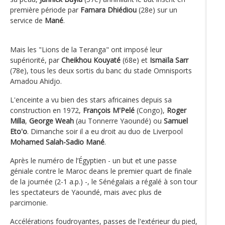
première période par
Famara Dhiédiou
(28e) sur un
service de
Mané
.
Mais les "Lions de la Teranga" ont imposé leur
supériorité, par
Cheikhou Kouyaté
(68e) et
Ismaïla Sarr
(78e), tous les deux sortis du banc du stade Omnisports
Amadou Ahidjo.
L'enceinte a vu bien des stars africaines depuis sa
construction en 1972,
François M'Pelé
(Congo),
Roger
Milla
,
George Weah
(au Tonnerre Yaoundé) ou
Samuel
Eto'o
. Dimanche soir il a eu droit au duo de Liverpool
Mohamed Salah-Sadio Mané
.
Après le numéro de l’Égyptien - un but et une passe
géniale contre le Maroc deans le premier quart de finale
de la journée (2-1 a.p.) -, le Sénégalais a régalé à son tour
les spectateurs de Yaoundé, mais avec plus de
parcimonie.
Accélérations foudroyantes, passes de l'extérieur du pied,