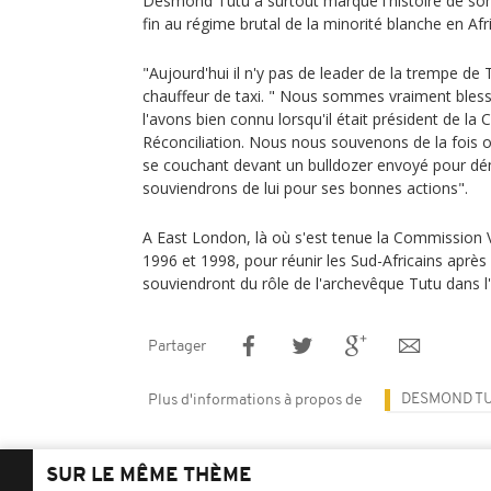
Desmond Tutu a surtout marqué l'histoire de son
fin au régime brutal de la minorité blanche en Afr
"Aujourd'hui il n'y pas de leader de la trempe de 
chauffeur de taxi. " Nous sommes vraiment bles
l'avons bien connu lorsqu'il était président de la
Réconciliation. Nous nous souvenons de la fois où
se couchant devant un bulldozer envoyé pour d
souviendrons de lui pour ses bonnes actions".
A East London, là où s'est tenue la Commission V
1996 et 1998, pour réunir les Sud-Africains après 
souviendront du rôle de l'archevêque Tutu dans l'i
Partager
DESMOND T
Plus d'informations à propos de
SUR LE MÊME THÈME