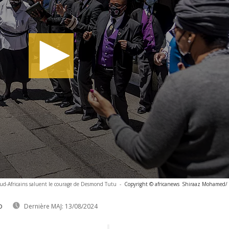
Sud-Africains saluent le courage de Desmond Tutu
-
Copyright © africanews
Shiraaz Mohamed/ T
o
Dernière MAJ:
13/08/2024