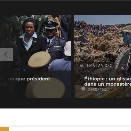
ALLER À LA VIDEO
tt, unique président
Éthiopie : un gliss
eid
dans un monastèr
04/08 - 15:57