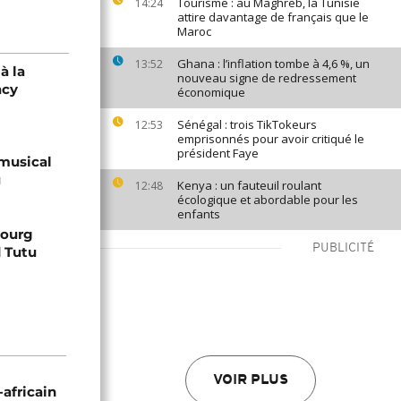
Tourisme : au Maghreb, la Tunisie
14:24
attire davantage de français que le
Maroc
Ghana : l’inflation tombe à 4,6 %, un
13:52
à la
nouveau signe de redressement
acy
économique
Sénégal : trois TikTokeurs
12:53
emprisonnés pour avoir critiqué le
président Faye
 musical
u
Kenya : un fauteuil roulant
12:48
écologique et abordable pour les
enfants
bourg
PUBLICITÉ
 Tutu
VOIR PLUS
-africain