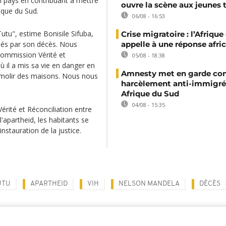
 pays en contribuant à mettre
ouvre la scène aux jeunes 
ique du Sud.
06/08 - 16:53
Tutu", estime Bonisile Sifuba,
Crise migratoire : l’Afriqu
appelle à une réponse afri
sés par son décès. Nous
 Commission Vérité et
05/08 - 18:38
 il a mis sa vie en danger en
Amnesty met en garde con
émolir des maisons. Nous nous
harcèlement anti-immigré
Afrique du Sud
04/08 - 15:35
érité et Réconciliation entre
l'apartheid, les habitants se
nstauration de la justice.
UTU
APARTHEID
VIH
NELSON MANDELA
DÉCÈS