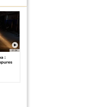
01:54
a :
upures