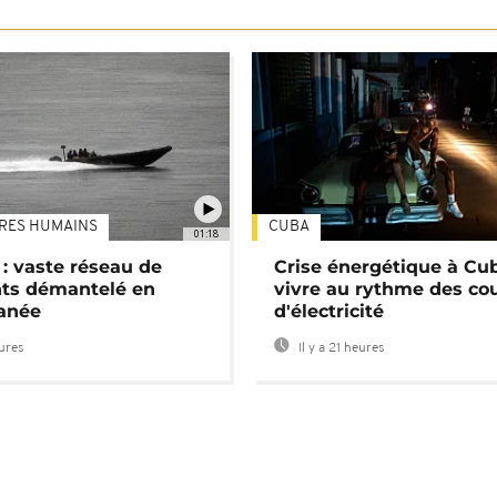
TRES HUMAINS
CUBA
01:18
: vaste réseau de
Crise énergétique à Cub
nts démantelé en
vivre au rythme des co
anée
d'électricité
eures
Il y a 21 heures