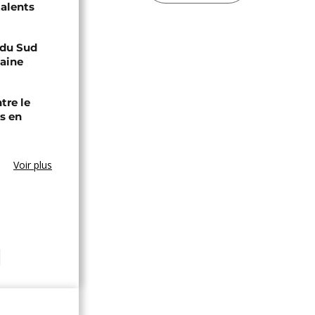
talents
e du Sud
caine
tre le
s en
Voir plus