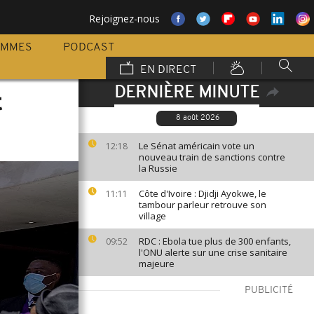
Rejoignez-nous
AMMES
PODCAST
EN DIRECT
DERNIÈRE MINUTE
t
8 août 2026
Le Sénat américain vote un
12:18
nouveau train de sanctions contre
la Russie
Côte d'Ivoire : Djidji Ayokwe, le
11:11
tambour parleur retrouve son
village
RDC : Ebola tue plus de 300 enfants,
09:52
l'ONU alerte sur une crise sanitaire
majeure
PUBLICITÉ