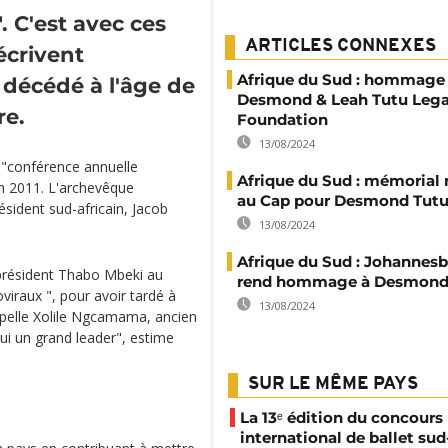
. C'est avec ces
ARTICLES CONNEXES
écrivent
Afrique du Sud : hommage 
décédé à l'âge de
Desmond & Leah Tutu Leg
re.
Foundation
13/08/2024
 "conférence annuelle
Afrique du Sud : mémorial
n 2011. L'archevêque
au Cap pour Desmond Tut
sident sud-africain, Jacob
13/08/2024
Afrique du Sud : Johannes
en président Thabo Mbeki au
rend hommage à Desmond
viraux ", pour avoir tardé à
13/08/2024
appelle Xolile Ngcamama, ancien
lui un grand leader", estime
SUR LE MÊME PAYS
La 13ᵉ édition du concours
international de ballet sud