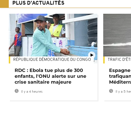
PLUS D'ACTUALITÉS
RÉPUBLIQUE DÉMOCRATIQUE DU CONGO
TRAFIC D'Ê
01:47
RDC : Ebola tue plus de 300
Espagne 
enfants, l'ONU alerte sur une
trafiqua
crise sanitaire majeure
Méditerr
Il y a 4 heures
Il y a 5 h