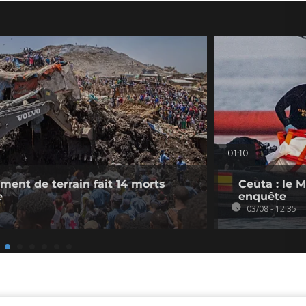
01:10
ement de terrain fait 14 morts
Ceuta : le 
e
enquête
03/08 - 12:35