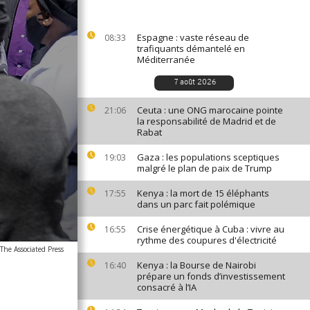
Espagne : vaste réseau de
08:33
trafiquants démantelé en
Méditerranée
7 août 2026
Ceuta : une ONG marocaine pointe
21:06
la responsabilité de Madrid et de
Rabat
Gaza : les populations sceptiques
19:03
malgré le plan de paix de Trump
Kenya : la mort de 15 éléphants
17:55
dans un parc fait polémique
Crise énergétique à Cuba : vivre au
16:55
rythme des coupures d'électricité
he Associated Press
Kenya : la Bourse de Nairobi
16:40
prépare un fonds d’investissement
consacré à l’IA