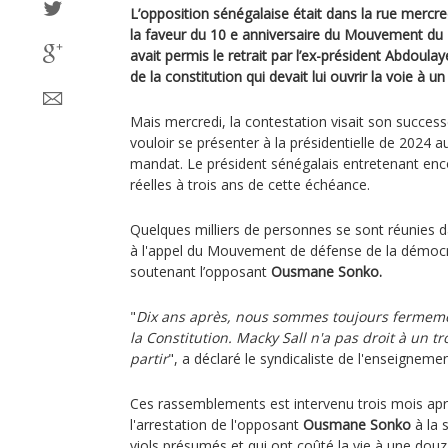
L’opposition sénégalaise était dans la rue mercredi
la faveur du 10 e anniversaire du Mouvement du 2
avait permis le retrait par l’ex-président Abdoula
de la constitution qui devait lui ouvrir la voie à 
Mais mercredi, la contestation visait son succes
vouloir se présenter à la présidentielle de 2024
mandat. Le président sénégalais entretenant enco
réelles à trois ans de cette échéance.
Quelques milliers de personnes se sont réunies da
à l'appel du Mouvement de défense de la démocrat
soutenant l’opposant
Ousmane Sonko.
"
Dix ans après, nous sommes toujours fermeme
la Constitution. Macky Sall n'a pas droit à un tr
partir
", a déclaré le syndicaliste de l'enseigneme
Ces rassemblements est intervenu trois mois apr
l'arrestation de l'opposant
Ousmane Sonko
à la 
viols présumés et qui ont coûté la vie à une dou