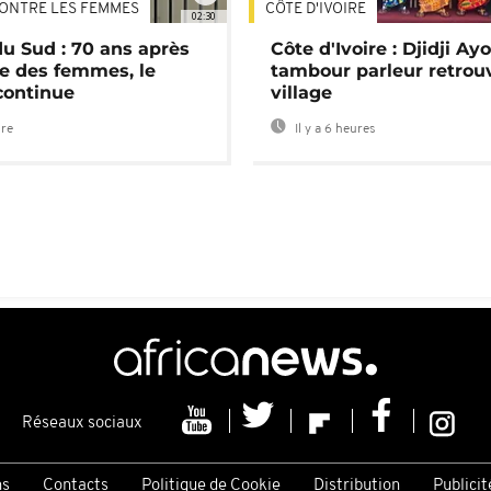
ONTRE LES FEMMES
CÔTE D'IVOIRE
02:30
du Sud : 70 ans après
Côte d'Ivoire : Djidji Ay
e des femmes, le
tambour parleur retrou
continue
village
ure
Il y a 6 heures
Réseaux sociaux
ns
Contacts
Politique de Cookie
Distribution
Publicit