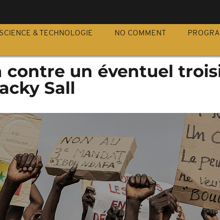
S
SCIENCE & TECHNOLOGIE
NO COMMENT
PROGR
 contre un éventuel troi
cky Sall