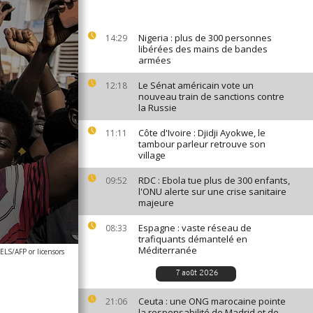
Nigeria : plus de 300 personnes
14:29
libérées des mains de bandes
armées
Le Sénat américain vote un
12:18
nouveau train de sanctions contre
la Russie
Côte d'Ivoire : Djidji Ayokwe, le
11:11
tambour parleur retrouve son
village
RDC : Ebola tue plus de 300 enfants,
09:52
l'ONU alerte sur une crise sanitaire
majeure
Espagne : vaste réseau de
08:33
trafiquants démantelé en
Méditerranée
S/AFP or licensors
7 août 2026
Ceuta : une ONG marocaine pointe
21:06
la responsabilité de Madrid et de