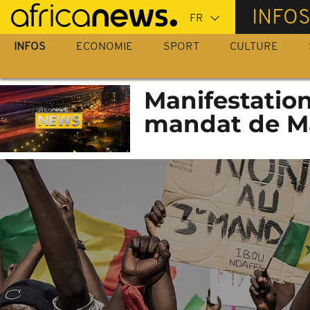
Passer
INFO
au
contenu
INFOS
ECONOMIE
SPORT
CULTURE
principal
Manifestation
mandat de Ma