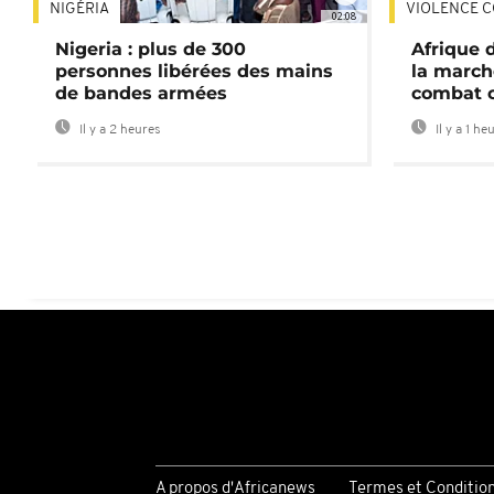
NIGÉRIA
VIOLENCE C
02:08
Nigeria : plus de 300
Afrique 
personnes libérées des mains
la march
de bandes armées
combat 
Il y a 2 heures
Il y a 1 he
A propos d'Africanews
Termes et Conditio