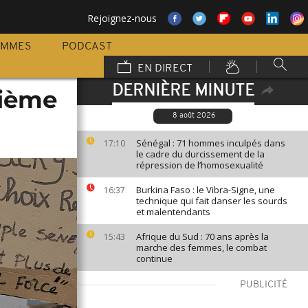
Rejoignez-nous
AMMES
PODCAST
EN DIRECT
DERNIÈRE MINUTE
sième
8 août 2026
Sénégal : 71 hommes inculpés dans
17:10
le cadre du durcissement de la
répression de l’homosexualité
Burkina Faso : le Vibra-Signe, une
16:37
technique qui fait danser les sourds
et malentendants
Afrique du Sud : 70 ans après la
15:43
marche des femmes, le combat
continue
PUBLICITÉ