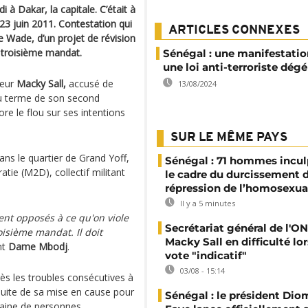
 à Dakar, la capitale. C’était à
3 juin 2011. Contestation qui
ARTICLES CONNEXES
ye Wade, d’un projet de révision
un troisième mandat.
Sénégal : une manifestatio
une loi anti-terroriste dég
seur
Macky Sall,
accusé de
13/08/2024
 au terme de son second
re le flou sur ses intentions
SUR LE MÊME PAYS
ns le quartier de Grand Yoff,
Sénégal : 71 hommes incul
ie (M2D), collectif militant
le cadre du durcissement d
répression de l’homosexua
Il y a 5 minutes
nt opposés à ce qu'on viole
Secrétariat général de l'ON
oisième mandat. Il doit
Macky Sall en difficulté lor
nt
Dame Mbodj
.
vote "indicatif"
03/08 - 15:14
ès les troubles consécutives à
suite de sa mise en cause pour
Sénégal : le président Di
zaine de personnes.