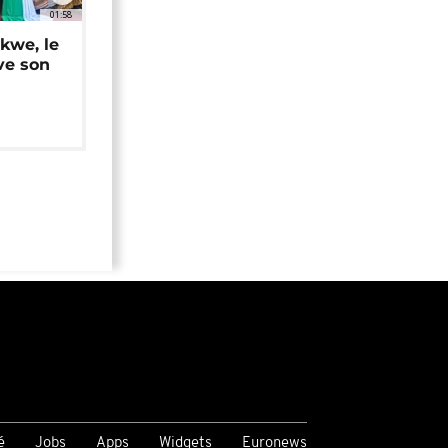
01:58
okwe, le
ve son
é
Jobs
Apps
Widgets
Euronews