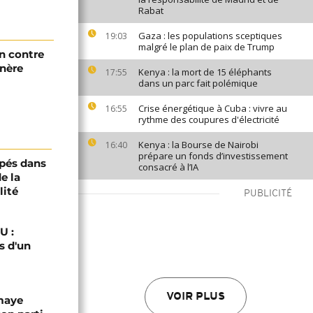
Rabat
Gaza : les populations sceptiques
19:03
malgré le plan de paix de Trump
n contre
énère
Kenya : la mort de 15 éléphants
17:55
dans un parc fait polémique
Crise énergétique à Cuba : vivre au
16:55
rythme des coupures d'électricité
Kenya : la Bourse de Nairobi
16:40
prépare un fonds d’investissement
pés dans
consacré à l’IA
e la
lité
PUBLICITÉ
U :
s d'un
VOIR PLUS
omaye