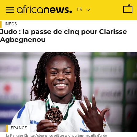
Passer
au
contenu
principal
INFOS
Judo : la passe de cinq pour Clarisse
Agbegnenou
FRANCE
La Française Clarisse Agbegnenou célèbre sa cinquième médaille d'or de