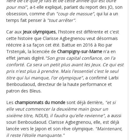
fière de ce que je fais et de cette année qui est dure
pour moi"
, a-t-elle expliqué, parlant du report des JO, son
obsession, comme d'un
"coup de massue"
, qui lui a un
temps fait penser à
"tout arrêter"
.
Car aux
Jeux olympiques
, l'histoire est différente et c'est
cette histoire que Clarisse Agbegnenou veut désormais
réécrire à sa façon cet été. Battue en 2016 à Rio par
Trstenjak, la licenciée de
Champigny-sur-Marne
n'a en
effet jamais digéré.
"Son gros capital confiance, on l'a
conforté. Ca sera un petit plus avant les Jeux. Ce qui est
pris n'est plus à prendre. Mais l'essentiel c'est le seul
titre qui lui manque, l'or olympique"
, a confirmé Larbi
Benboudaoud, directeur de la haute performance et
patron des Bleus.
Les
championnats du monde
sont déjà derrière,
"et si
elle veut commencer la deuxième main (pour un
sixième titre, NDLR), il faudra qu'elle revienne"
, a aussi
souri Benboudaoud. Clarisse Agbegnenou, elle, est déjà
lancée vers le Japon et son rêve olympique.
"Maintenant,
il reste l'étoile manquante."