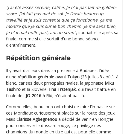
"J'ai été assez sereine, calme. Je n'ai pas fait de golden-
score, j'ai fait pas mal de sol. Je l'avais beaucoup
travaillé et je suis contente que ça fonctionne, ça me
montre que je suis sur le bon chemin. Je me sens bien,
je n'ai mal nulle part, aucun strap"
, souriait-elle après sa
finale, comme si elle sortait d'une bonne séance
d'entraînement.
Répétition générale
Il y avait d'ailleurs dans sa présence à Budapest l'idée
d'une
répétition générale avant Tokyo
(23 juillet-8 août), à
blanc, car ses deux principales rivales, la Japonaise
Miku
Tashiro
et la Slovène
Tina Trstenjak
, qui l'avait battue en
finale des
JO-2016 à Rio
, n'étaient pas là.
Comme elles, beaucoup ont choisi de faire l'impasse sur
ces Mondiaux curieusement placés sur la route des Jeux.
Mais C
larisse Agbegnenou
a décidé de venir en Hongrie
pour conserver le dossard rouge, ce privilège des
champions du monde en titre qui est pour elle comme