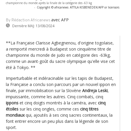
championne du monde après la finale de la catégorie des -63 kg
-
Copyright © africanews
ATTILA KISBENEDEK/AFP or licensors
avec AFP
By Rédaction Africanews
Dernière MAJ:
13/08/2024
**La Française Clarisse Agbegnenou, d'origine togolaise,
a remporté mercredi à Budapest son cinquième titre de
championne du monde de judo en catégorie des -63kg,
comme un avant-goût du sacre olympique qu'elle vise cet
été à Tokyo. **
Imperturbable et indéracinable sur les tapis de Budapest,
la Française a conclu son parcours par un nouvel ippon en
finale, par immobilisation sur la Slovène
Andreja Leski
,
impuissante, comme les autres. Cinq combats, cinq
ippons
et cinq doigts montrés à la caméra, avec
cinq
étoiles
sur les cinq ongles, comme ces
cinq titres
mondiaux
qui, ajoutés à ses cinq sacres continentaux, la
font entrer encore un peu plus dans la légende de son
sport.