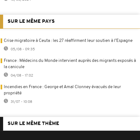
SUR LE MÊME PAYS
Crise migratoire à Ceuta : les 27 réaffirment leur soutien à l’Espagne
05/08 - 09:35
France : Médecins du Monde intervient auprès des migrants exposés à
la canicule
04/08 - 17:02
Incendies en France : George et Amal Clonney évacués de leur
propriété
31/07 - 10:08
SUR LE MÊME THÈME