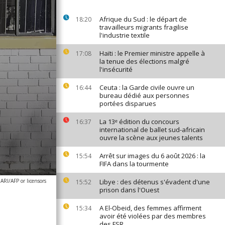
Afrique du Sud : le départ de
18:20
travailleurs migrants fragilise
l'industrie textile
Haïti : le Premier ministre appelle à
17:08
la tenue des élections malgré
l'insécurité
Ceuta : la Garde civile ouvre un
16:44
bureau dédié aux personnes
portées disparues
La 13ᵉ édition du concours
16:37
international de ballet sud-africain
ouvre la scène aux jeunes talents
Arrêt sur images du 6 août 2026 : la
15:54
FIFA dans la tourmente
I/AFP or licensors
Libye : des détenus s'évadent d'une
15:52
prison dans l'Ouest
A El-Obeid, des femmes affirment
15:34
avoir été violées par des membres
des FSR