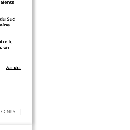
talents
e du Sud
caine
tre le
s en
Voir plus
COMBAT