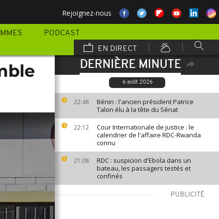
Rejoignez-nous
AMMES
PODCAST
EN DIRECT
DERNIÈRE MINUTE
mble
6 août 2026
Bénin : l'ancien président Patrice
22:48
Talon élu à la tête du Sénat
Cour Internationale de justice : le
22:12
calendrier de l'affaire RDC-Rwanda
connu
RDC : suspicion d'Ebola dans un
21:08
bateau, les passagers testés et
confinés
PUBLICITÉ