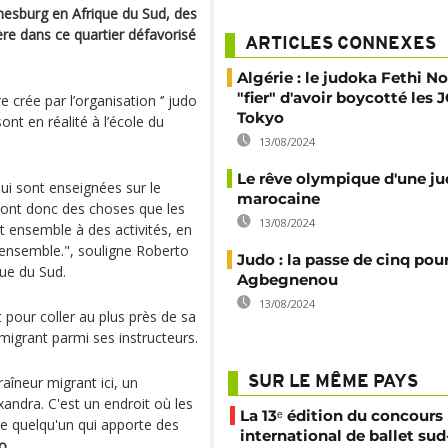
nesburg en Afrique du Sud, des
ère dans ce quartier défavorisé
ARTICLES CONNEXES
Algérie : le judoka Fethi No
"fier" d'avoir boycotté les 
 crée par l’organisation ‘’ judo
Tokyo
sont en réalité à l’école du
13/08/2024
Le rêve olympique d'une j
qui sont enseignées sur le
marocaine
sont donc des choses que les
13/08/2024
t ensemble à des activités, en
e ensemble.", souligne Roberto
Judo : la passe de cinq pour
ue du Sud.
Agbegnenou
13/08/2024
 pour coller au plus près de sa
n migrant parmi ses instructeurs.
traîneur migrant ici, un
SUR LE MÊME PAYS
andra. C'est un endroit où les
La 13ᵉ édition du concours
me quelqu'un qui apporte des
international de ballet sud
o
.