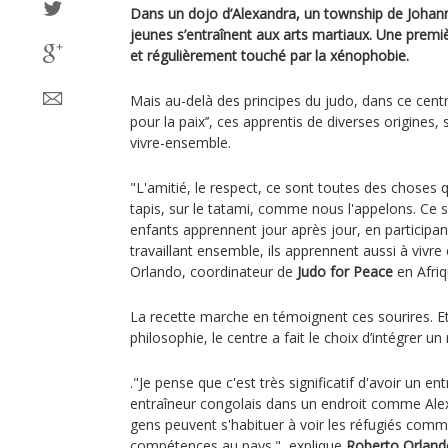
Dans un dojo d’Alexandra, un township de Johan
jeunes s’entraînent aux arts martiaux. Une premi
et régulièrement touché par la xénophobie.
Mais au-delà des principes du judo, dans ce centre
pour la paix’’, ces apprentis de diverses origines, 
vivre-ensemble.
"L'amitié, le respect, ce sont toutes des choses 
tapis, sur le tatami, comme nous l'appelons. Ce 
enfants apprennent jour après jour, en participan
travaillant ensemble, ils apprennent aussi à vivr
Orlando, coordinateur de
Judo for Peace
en Afriq
La recette marche en témoignent ces sourires. Et
philosophie, le centre a fait le choix d’intégrer u
."Je pense que c'est très significatif d'avoir un en
entraîneur congolais dans un endroit comme Alex
gens peuvent s'habituer à voir les réfugiés com
compétences au pays.", explique
Roberto Orland