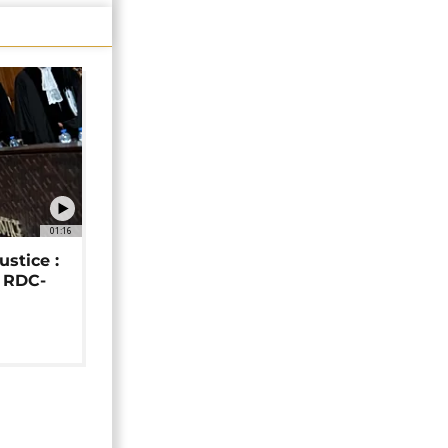
01:16
ustice :
e RDC-