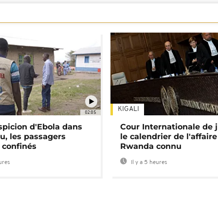
KIGALI
02:05
spicion d'Ebola dans
Cour Internationale de j
u, les passagers
le calendrier de l'affair
 confinés
Rwanda connu
eures
Il y a 5 heures