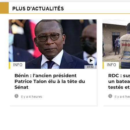
PLUS D'ACTUALITÉS
INFO
INFO
01:02
Bénin : l'ancien président
RDC : su
Patrice Talon élu à la tête du
un batea
Sénat
testés et
Il y a 4 heures
Il y a 6 h