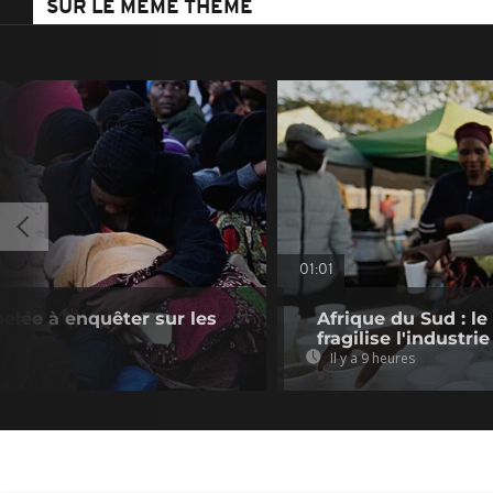
SUR LE MÊME THÈME
01:01
pelée à enquêter sur les
Afrique du Sud : le
fragilise l'industrie
Il y a 9 heures