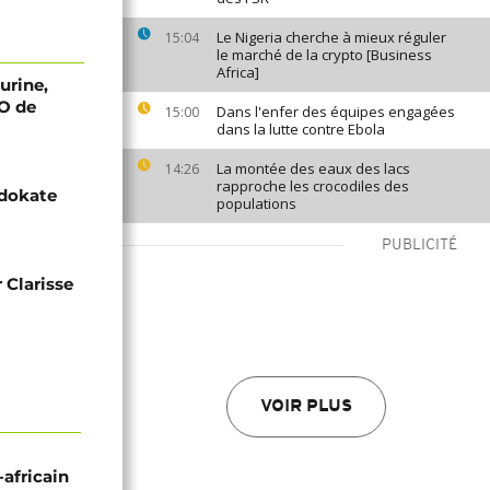
Le Nigeria cherche à mieux réguler
15:04
le marché de la crypto [Business
Africa]
urine,
JO de
Dans l'enfer des équipes engagées
15:00
dans la lutte contre Ebola
La montée des eaux des lacs
14:26
rapproche les crocodiles des
udokate
populations
PUBLICITÉ
 Clarisse
VOIR PLUS
-africain