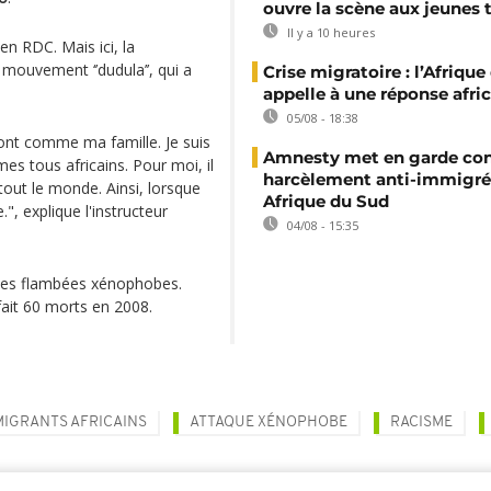
ouvre la scène aux jeunes 
Il y a 10 heures
en RDC. Mais ici, la
ouvement ‘’dudula’’, qui a
Crise migratoire : l’Afriqu
appelle à une réponse afri
05/08 - 18:38
sont comme ma famille. Je suis
Amnesty met en garde con
mes tous africains. Pour moi, il
harcèlement anti-immigré
 tout le monde. Ainsi, lorsque
Afrique du Sud
.", explique l'instructeur
04/08 - 15:35
 des flambées xénophobes.
fait 60 morts en 2008.
MIGRANTS AFRICAINS
ATTAQUE XÉNOPHOBE
RACISME