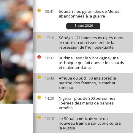
Soudan : les pyramides de Méroé
08:41
abandonnées à la guerre
8 août 2026
Sénégal : 71 hommes inculpés dans
17:10
le cadre du durcissement de la
répression de l’homosexualité
Burkina Faso : le Vibra-Signe, une
16:37
technique qui fait danser les sourds
et malentendants
Afrique du Sud : 70 ans après la
15:43
marche des femmes, le combat
continue
Nigeria : plus de 300 personnes
14:29
libérées des mains de bandes
armées
Le Sénat américain vote un
12:18
nouveau train de sanctions contre
la Russie