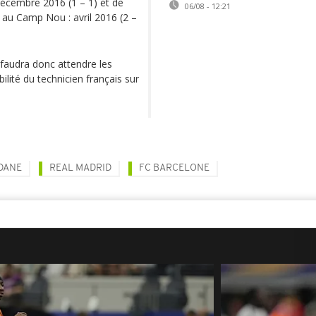
écembre 2016 (1 – 1) et de
06/08 - 12:21
 au Camp Nou : avril 2016 (2 –
 faudra donc attendre les
ilité du technicien français sur
IDANE
REAL MADRID
FC BARCELONE