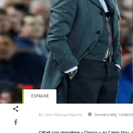
ESPAGNE
Dernière MAJ:
13/08/2
By John Ndinga Ngoma
C‘était son cinquième « Clasico » au Camp Nou, 