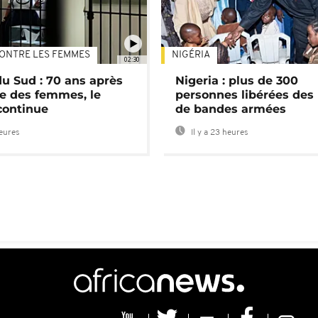
ONTRE LES FEMMES
NIGÉRIA
02:30
du Sud : 70 ans après
Nigeria : plus de 300
e des femmes, le
personnes libérées des
continue
de bandes armées
heures
Il y a 23 heures