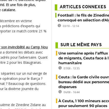
d. Et une fois de plus,
ARTICLES CONNEXES
e catalane.
Football : le fils de Zinedi
convoqué en sélection d'Al
8 décembre en victime
des prédictions d’experts qui
03/10 - 12:14
mporter ce match contre 21 %
SUR LE MÊME PAYS
er son invincibilité au Camp Nou
qui a dominé les débats avec
Une semaine après l’afflux
cadrés pour l’adversaire. Quant
de migrants, Ceuta face à 
tre 2 pour les Blaugranas.
humanitaire
07/08 - 13:35
t séparées sur un nul vierge de
Ceuta : la Garde civile ouv
e opération pour le Barça ?
bureau dédié aux personne
nnat ? Beaucoup de questions
disparues
ur la dixième journée du
06/08 - 16:44
À Ceuta, 1 100 mineurs accu
inquième de Zinedine Zidane au
pour seulement 90 places