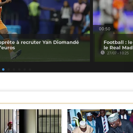
00:50
pprête à recruter Yan Diomandé
Football : 
d’euros
le Real Mad
27/07 - 10:25