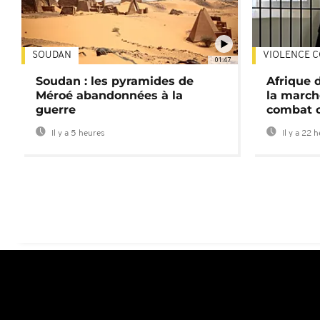
SOUDAN
VIOLENCE C
01:47
Soudan : les pyramides de
Afrique 
Méroé abandonnées à la
la march
guerre
combat 
Il y a 5 heures
Il y a 22 