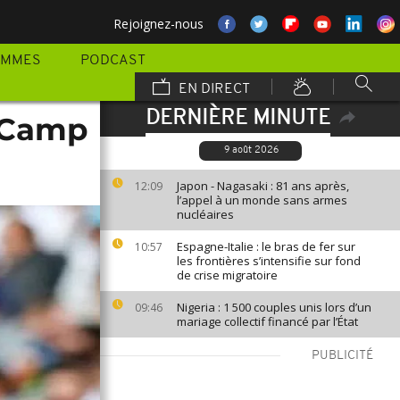
Rejoignez-nous
AMMES
PODCAST
EN DIRECT
DERNIÈRE MINUTE
u Camp
9 août 2026
Japon - Nagasaki : 81 ans après,
12:09
l’appel à un monde sans armes
nucléaires
Espagne-Italie : le bras de fer sur
10:57
les frontières s’intensifie sur fond
de crise migratoire
Nigeria : 1 500 couples unis lors d’un
09:46
mariage collectif financé par l’État
PUBLICITÉ