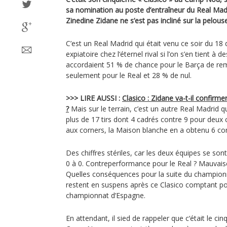
sa nomination au poste d’entraîneur du Real Madri
Zinedine Zidane ne s’est pas incliné sur la pelous
C’est un Real Madrid qui était venu ce soir du 1
expiatoire chez l‘éternel rival si l’on s’en tient à 
accordaient 51 % de chance pour le Barça de re
seulement pour le Real et 28 % de nul.
>>> LIRE AUSSI :
Clasico : Zidane va-t-il confirm
?
Mais sur le terrain, c’est un autre Real Madrid 
plus de 17 tirs dont 4 cadrés contre 9 pour deux 
aux corners, la Maison blanche en a obtenu 6 con
Des chiffres stériles, car les deux équipes se son
0 à 0. Contreperformance pour le Real ? Mauvais
Quelles conséquences pour la suite du champio
restent en suspens après ce Clasico comptant po
championnat d’Espagne.
En attendant, il sied de rappeler que c‘était le c