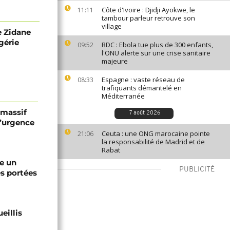
Côte d'Ivoire : Djidji Ayokwe, le
11:11
tambour parleur retrouve son
village
ne Zidane
gérie
RDC : Ebola tue plus de 300 enfants,
09:52
l'ONU alerte sur une crise sanitaire
majeure
Espagne : vaste réseau de
08:33
trafiquants démantelé en
Méditerranée
 massif
7 août 2026
l’urgence
Ceuta : une ONG marocaine pointe
21:06
la responsabilité de Madrid et de
Rabat
re un
PUBLICITÉ
s portées
eillis