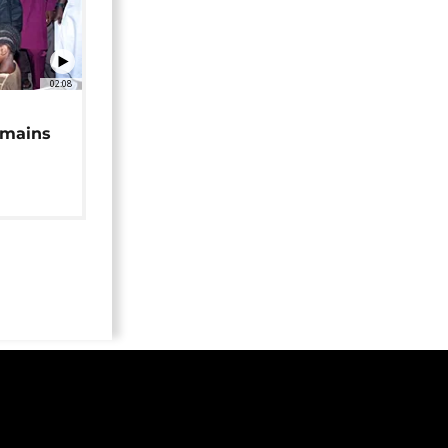
02:08
 mains