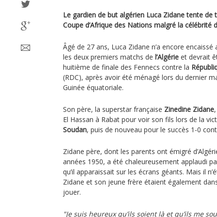
Le gardien de but algérien Luca Zidane tente de t
Coupe d’Afrique des Nations malgré la célébrité 
Âgé de 27 ans, Luca Zidane n’a encore encaissé 
les deux premiers matchs de
l’Algérie
et devrait ê
huitième de finale des Fennecs contre la
Républi
(RDC), après avoir été ménagé lors du dernier m
Guinée équatoriale.
Son père, la superstar française
Zinedine Zidane
El Hassan à Rabat pour voir son fils lors de la vic
Soudan
, puis de nouveau pour le succès 1-0 cont
Zidane père, dont les parents ont émigré d’Algéri
années 1950, a été chaleureusement applaudi par
qu’il apparaissait sur les écrans géants. Mais il n’
Zidane et son jeune frère étaient également dans 
jouer.
"Je suis heureux qu’ils soient là et qu’ils me so