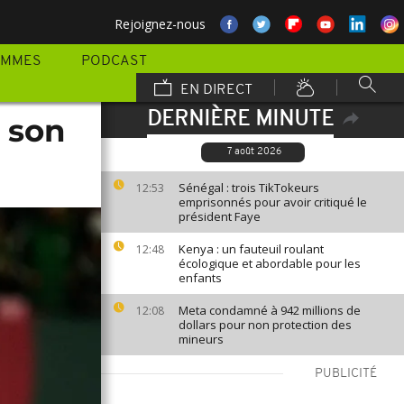
Rejoignez-nous
AMMES
PODCAST
EN DIRECT
DERNIÈRE MINUTE
à son
7 août 2026
Sénégal : trois TikTokeurs
12:53
emprisonnés pour avoir critiqué le
président Faye
Kenya : un fauteuil roulant
12:48
écologique et abordable pour les
enfants
Meta condamné à 942 millions de
12:08
dollars pour non protection des
mineurs
PUBLICITÉ