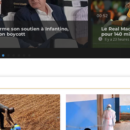
00:52
irme son soutien à Infantino,
Le Real Mad
on boycott
pour 140 mi
Il y a 23 heures