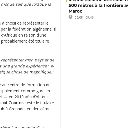
e monde sait que lorsque la
500 mètres à la frontière a
Maroc
05/08 - 09:46
a choisi de représenter le
par la fédération algérienne. Il
 d’Afrique en raison d’une
t probablement été titulaire
r représenter mon pays et de
st une grande expérience"
, a-
uelque chose de magnifique."
é au centre de formation du
rincipalement comme gardien
êt — en 2019 afin d’obtenir
baut Courtois
reste le titulaire
club à Grenade, en deuxième
rrière à ma manière"
, a