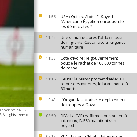
USA : Qui est Abdul El-Sayed,
11:56
l’Américano-Égyptien qui bouscule
les démocrates ?
Une semaine après l’afflux massif
11:45
de migrants, Ceuta face à l’urgence
humanitaire
Côte d’Ivoire : le gouvernement
11:33
boucle le rachat de 100 000 tonnes
de cacao
Ceuta : le Maroc promet d’aider au
11:16
retour des mineurs, le bilan monte à
80 morts
L’Ouganda autorise le déploiement
10:43
de troupes à Gaza
 28 décembre 2025
-
 All rights reserved
FIFA : La CAF réaffirme son soutien à
08:59
Infantino, l’UEFA maintient son
boycott
RDC : la peur d’Ebola détourne les
07:17