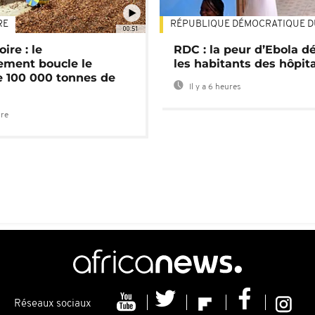
RE
RÉPUBLIQUE DÉMOCRATIQUE 
00:51
ire : le
RDC : la peur d’Ebola d
ment boucle le
les habitants des hôpit
e 100 000 tonnes de
Il y a 6 heures
ure
Réseaux sociaux