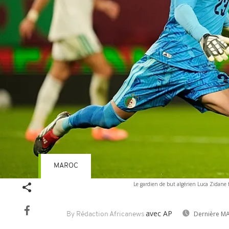
MAROC
Le gardien de but algérien Luca Zidane 
avec AP
Dernière MA
By Rédaction Africanews