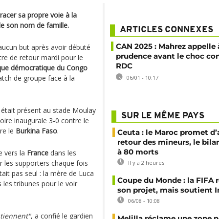
racer sa propre voie à la
de son nom de famille.
ARTICLES CONNEXES
CAN 2025 : Mahrez appelle 
aucun but après avoir débuté
prudence avant le choc con
tre de retour mardi pour le
RDC
que démocratique du Congo
atch de groupe face à la
06/01 - 10:17
, était présent au stade Moulay
SUR LE MÊME PAYS
toire inaugurale 3-0 contre le
re le
Burkina Faso
.
Ceuta : le Maroc promet d’
retour des mineurs, le bil
à 80 morts
e vers la
France
dans les
 les supporters chaque fois
Il y a 2 heures
était pas seul : la mère de Luca
Coupe du Monde : la FIFA 
les tribunes pour le voir
son projet, mais soutient 
06/08 - 10:08
utiennent"
, a confié le gardien
Melilla réclame une zone n