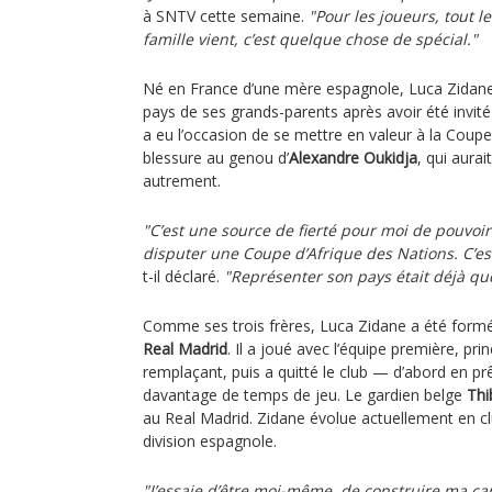
à SNTV cette semaine.
"Pour les joueurs, tout l
famille vient, c’est quelque chose de spécial."
Né en France d’une mère espagnole, Luca Zidane 
pays de ses grands-parents après avoir été invité 
a eu l’occasion de se mettre en valeur à la Coupe
blessure au genou d’
Alexandre Oukidja
, qui aurai
autrement.
"C’est une source de fierté pour moi de pouvoi
disputer une Coupe d’Afrique des Nations. C’e
t-il déclaré.
"Représenter son pays était déjà q
Comme ses trois frères, Luca Zidane a été form
Real Madrid
. Il a joué avec l’équipe première, p
remplaçant, puis a quitté le club — d’abord en pr
davantage de temps de jeu. Le gardien belge
Thi
au Real Madrid. Zidane évolue actuellement en 
division espagnole.
"J’essaie d’être moi-même, de construire ma ca