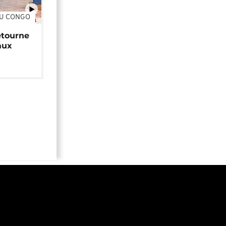
DU CONGO
01:34
étourne
aux