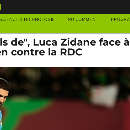
T
SCIENCE & TECHNOLOGIE
NO COMMENT
PROGR
ils de", Luca Zidane face 
en contre la RDC