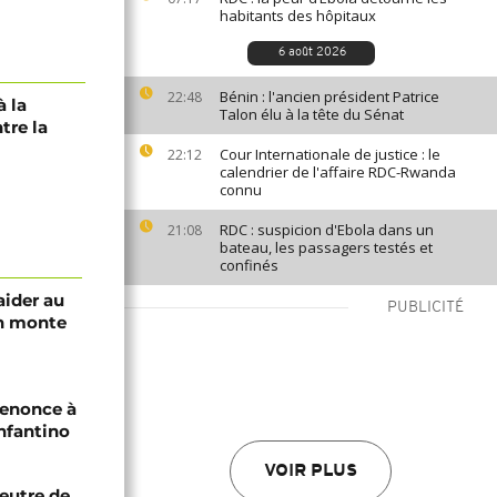
habitants des hôpitaux
6 août 2026
Bénin : l'ancien président Patrice
22:48
à la
Talon élu à la tête du Sénat
tre la
Cour Internationale de justice : le
22:12
calendrier de l'affaire RDC-Rwanda
connu
RDC : suspicion d'Ebola dans un
21:08
bateau, les passagers testés et
confinés
aider au
PUBLICITÉ
an monte
renonce à
Infantino
VOIR PLUS
eutre de