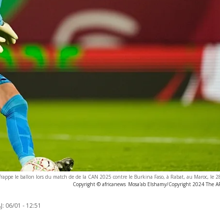
frappe le ballon lors du match de de la CAN 2025 contre le Burkina Faso, à Rabat, au Maroc, le
Copyright © africanews
Mosa'ab Elshamy/Copyright 2024 The AP.
J:
06/01 - 12:51