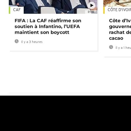
CAF
CÔTE D'IVOI
01:00
FIFA : La CAF réaffirme son
Côte d’Ivo
soutien à Infantino, l’UEFA
gouverne
maintient son boycott
rachat d
cacao
Il y a 3 heures
Il y a 1 he