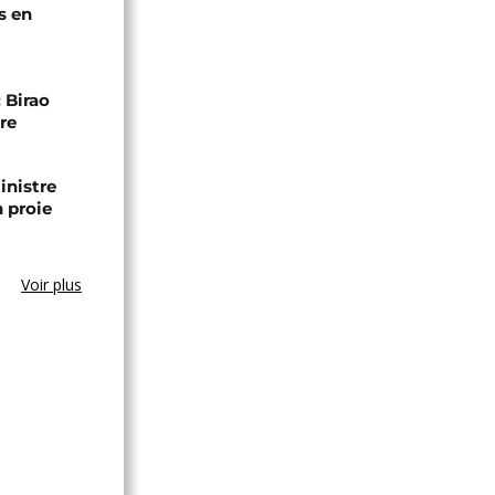
s en
 Birao
re
inistre
n proie
Voir plus