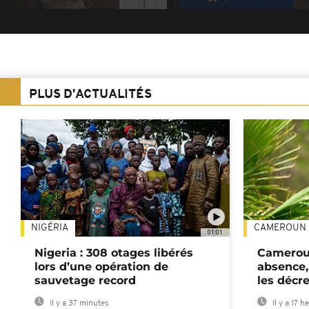
PLUS D'ACTUALITÉS
NIGÉRIA
CAMEROUN
01:01
Nigeria : 308 otages libérés
Cameroun
lors d’une opération de
absence,
sauvetage record
les décre
Il y a 37 minutes
Il y a 17 h