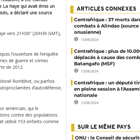
e La Haye qui avait émis un
ARTICLES CONNEXES
isés, a déclaré une source
Centrafrique : 37 morts dan
combats à Alindao (source
onusienne)
a Haye vers 21H30” (20H30 GMT),
13/08/2024
Centrafrique : plus de 10.0
epuis l’ouverture de l’enquête
déplacés à cause des comb
imes de guerre et crimes
Batangafo (MSF)
tir de 2012.
13/08/2024
lonel Rombhot, ou parfois
Centrafrique : un député tire
 autoproclamées d’autodéfense,
en pleine session à l'Assem
nationale
13/08/2024
or américain, qui le
ions contre des populations
 et utilisé 153 enfants comme
SUR LE MÊME PAYS
ONU : le Conseil de sécurit