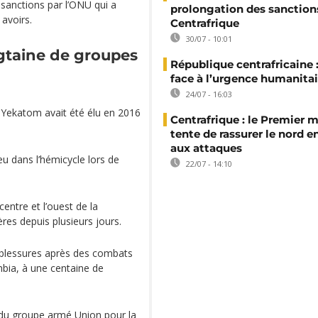
sanctions par l’ONU qui a
prolongation des sanction
 avoirs.
Centrafrique
30/07 - 10:01
ngtaine de groupes
République centrafricaine :
face à l’urgence humanitai
24/07 - 16:03
. Yekatom avait été élu en 2016
Centrafrique : le Premier m
tente de rassurer le nord e
aux attaques
feu dans l’hémicycle lors de
22/07 - 14:10
centre et l’ouest de la
res depuis plusieurs jours.
 blessures après des combats
bia, à une centaine de
 du groupe armé Union pour la