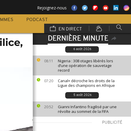
Rejoignez-nous
AMMES
PODCAST
EN DIRECT
DERNIÈRE MINUTE
lice,
6 août 2026
Nigeria : 308 otages libérés lors
08:11
d’une opération de sauvetage
record
Canal+ décroche les droits de la
07:20
Ligue des champions en Afrique
5 août 2026
Gianni Infantino fragilisé par une
20:52
révolte au sommet de la FIFA
PUBLICITÉ