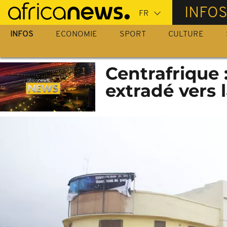
Passer
INFO
au
contenu
INFOS
ECONOMIE
SPORT
CULTURE
principal
Centrafrique 
extradé vers 