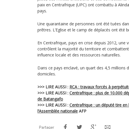
paix en Centrafrique (UPC) ont combattu à Alindao
pays.
Une quarantaine de personnes ont été tuées da
prêtres. L’Eglise et le camp de déplacés ont été b
En Centrafrique, pays en crise depuis 2012, une 
contrôlent la majorité du territoire et combattent
influence locale et des ressources naturelles.
Dans ce pays enclavé, un quart des 4,5 millions d’
domiciles.
>>> LIRE AUSSI :
RCA : travaux forcés à perpétuit
>>> LIRE AUSSI :
Centrafrique : plus de 10.000 d
de Batangafo
>>> LIRE AUSSI :
Centrafrique : un député tire en l
l’Assemblée nationale
AFP
Partager