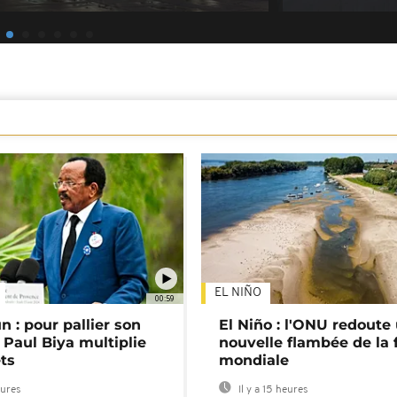
EL NIÑO
00:59
 : pour pallier son
El Niño : l'ONU redoute
 Paul Biya multiplie
nouvelle flambée de la 
ts
mondiale
eures
Il y a 15 heures