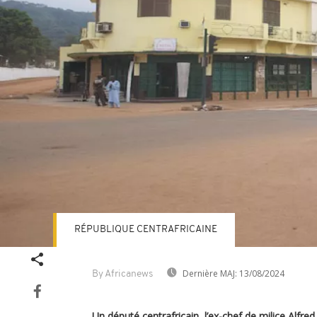
RÉPUBLIQUE CENTRAFRICAINE
Dernière MAJ:
13/08/2024
By Africanews
Un député centrafricain, l’ex-chef de milice Alfr