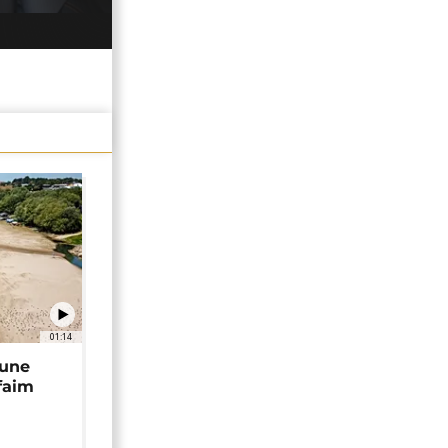
01:14
 une
faim