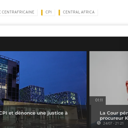
 CENTRAFRICAINE
CPI
CENTRAL AFRICA
01:11
 CPI et dénonce une justice à
La Cour pén
procureur 
24/07 - 21:21