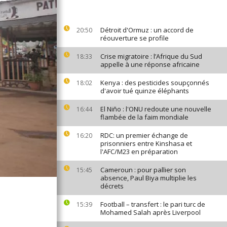
Détroit d'Ormuz : un accord de
20:50
réouverture se profile
Crise migratoire : l’Afrique du Sud
18:33
appelle à une réponse africaine
Kenya : des pesticides soupçonnés
18:02
d'avoir tué quinze éléphants
El Niño : l'ONU redoute une nouvelle
16:44
flambée de la faim mondiale
RDC: un premier échange de
16:20
prisonniers entre Kinshasa et
l'AFC/M23 en préparation
Cameroun : pour pallier son
15:45
absence, Paul Biya multiplie les
décrets
Football – transfert : le pari turc de
15:39
Mohamed Salah après Liverpool