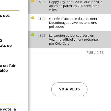
Happy City Index 2026 : aucune ville
15:36
africaine parmi les 200 premières
villes
s des
Guinée : l'absence du président
14:24
Doumbouya ravive les tensions
politiques
Le gardien de but cap-verdien
14:23
Vozinha, officiellement présenté
00
par Colo-Colo
ats de
PUBLICITÉ
 en l'air
blée
VOIR PLUS
é vote la