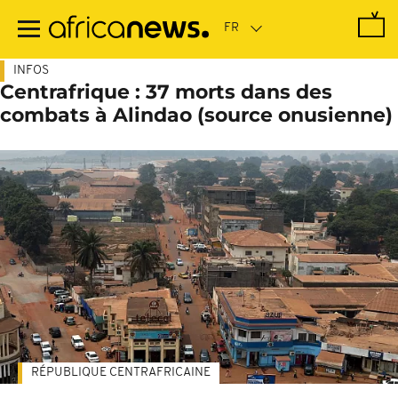
Passer
au
contenu
principal
INFOS
Centrafrique : 37 morts dans des
combats à Alindao (source onusienne)
RÉPUBLIQUE CENTRAFRICAINE