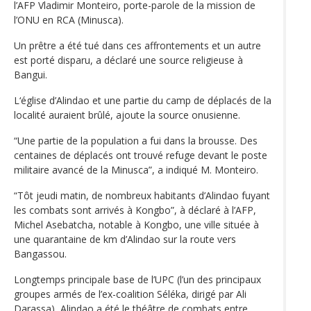
l’AFP Vladimir Monteiro, porte-parole de la mission de
l’ONU en RCA (Minusca).
Un prêtre a été tué dans ces affrontements et un autre
est porté disparu, a déclaré une source religieuse à
Bangui.
L‘église d’Alindao et une partie du camp de déplacés de la
localité auraient brûlé, ajoute la source onusienne.
“Une partie de la population a fui dans la brousse. Des
centaines de déplacés ont trouvé refuge devant le poste
militaire avancé de la Minusca”, a indiqué M. Monteiro.
“Tôt jeudi matin, de nombreux habitants d’Alindao fuyant
les combats sont arrivés à Kongbo”, à déclaré à l’AFP,
Michel Asebatcha, notable à Kongbo, une ville située à
une quarantaine de km d’Alindao sur la route vers
Bangassou.
Longtemps principale base de l’UPC (l’un des principaux
groupes armés de l’ex-coalition Séléka, dirigé par Ali
Darassa), Alindao a été le théâtre de combats entre