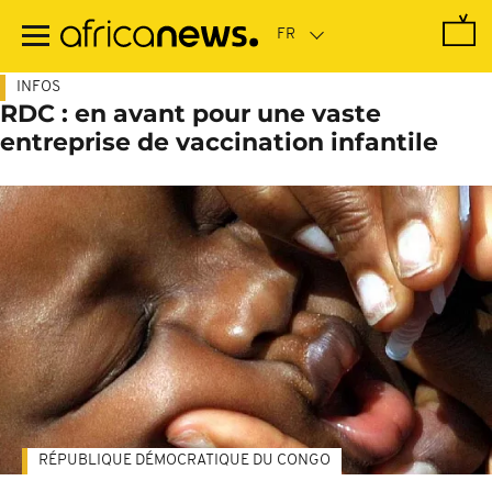
Passer
au
contenu
principal
INFOS
RDC : en avant pour une vaste
entreprise de vaccination infantile
RÉPUBLIQUE DÉMOCRATIQUE DU CONGO