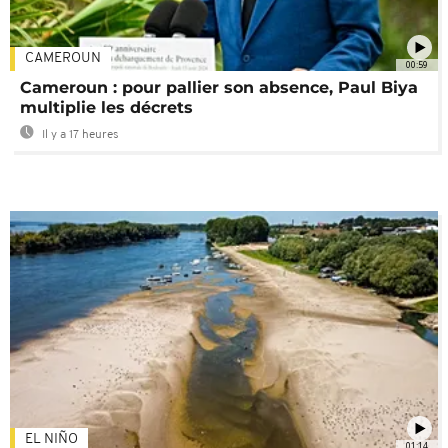
CAMEROUN
00:59
Cameroun : pour pallier son absence, Paul Biya
multiplie les décrets
Il y a 17 heures
EL NIÑO
01:14