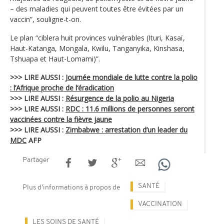
– des maladies qui peuvent toutes être évitées par un
vaccin”, souligne-t-on.
Le plan “ciblera huit provinces vulnérables (Ituri, Kasaï,
Haut-Katanga, Mongala, Kwilu, Tanganyika, Kinshasa,
Tshuapa et Haut-Lomami)”.
>>> LIRE AUSSI :
Journée mondiale de lutte contre la polio
: l’Afrique proche de l‘éradication
>>> LIRE AUSSI :
Résurgence de la polio au Nigeria
>>> LIRE AUSSI :
RDC : 11.6 millions de personnes seront
vaccinées contre la fièvre jaune
>>> LIRE AUSSI :
Zimbabwe : arrestation d’un leader du
MDC
AFP
Partager
SANTÉ
Plus d'informations à propos de
VACCINATION
LES SOINS DE SANTÉ