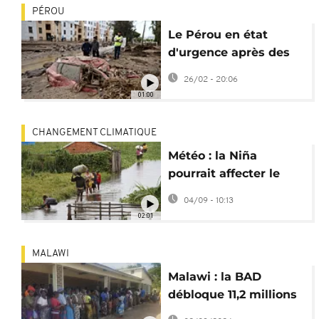
PÉROU
Le Pérou en état
d'urgence après des
inondations dans
26/02 - 20:06
plusieurs villes et
01:00
régions
CHANGEMENT CLIMATIQUE
Météo : la Niña
pourrait affecter le
climat dès septembre
04/09 - 10:13
02:01
MALAWI
Malawi : la BAD
débloque 11,2 millions
de dollars contre la