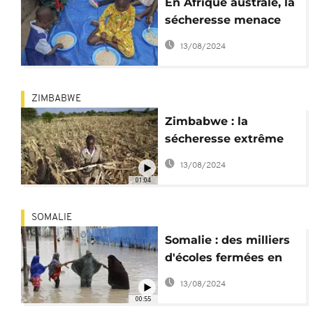
En Afrique australe, la
sécheresse menace
les enfants de
13/08/2024
malnutrition
ZIMBABWE
Zimbabwe : la
sécheresse extrême
cause une pénurie de
13/08/2024
nourriture
01:04
SOMALIE
Somalie : des milliers
d'écoles fermées en
raison des inondations
13/08/2024
00:55