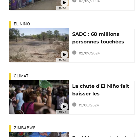
02/09/2024
sécheresse
00:57
EL NIÑO
SADC : 68 millions
personnes touchées
par la sécheresse
02/09/2024
causée par El Niño
00:53
CLIMAT
La chute d'El Niño fait
baisser les
températures
13/08/2024
mondiales en juillet
01:27
ZIMBABWE