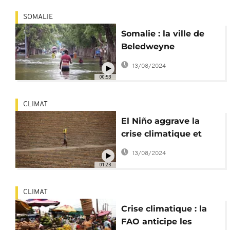
SOMALIE
Somalie : la ville de
Beledweyne
submergée par les
13/08/2024
eaux de crue
00:53
CLIMAT
El Niño aggrave la
crise climatique et
l'insécurité
13/08/2024
alimentaire
01:23
CLIMAT
Crise climatique : la
FAO anticipe les