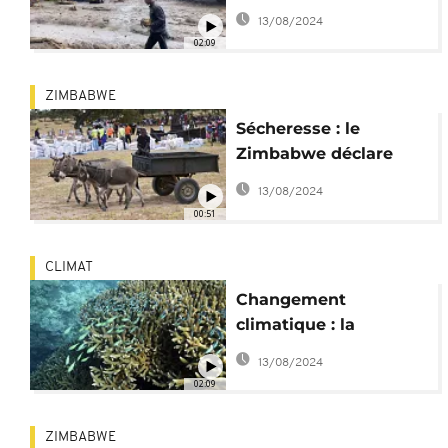
les pluies et
13/08/2024
inondations
02:09
ZIMBABWE
Sécheresse : le
Zimbabwe déclare
l'état de catastrophe
13/08/2024
00:51
CLIMAT
Changement
climatique : la
température des
13/08/2024
océans plus haute que
02:09
jamais
ZIMBABWE