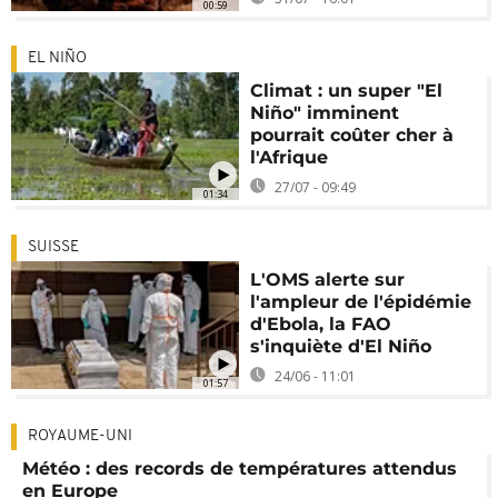
00:59
EL NIÑO
Climat : un super "El
Niño" imminent
pourrait coûter cher à
l'Afrique
27/07 - 09:49
01:34
SUISSE
L'OMS alerte sur
l'ampleur de l'épidémie
d'Ebola, la FAO
s'inquiète d'El Niño
24/06 - 11:01
01:57
ROYAUME-UNI
Météo : des records de températures attendus
en Europe