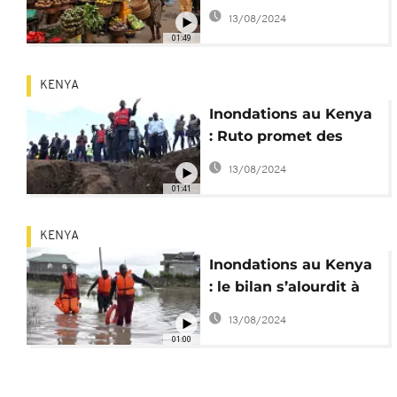
risques d'insécurité
13/08/2024
alimentaire
01:49
KENYA
Inondations au Kenya
: Ruto promet des
maisons et une aide
13/08/2024
financière
01:41
KENYA
Inondations au Kenya
: le bilan s’alourdit à
au moins 228 morts
13/08/2024
01:00