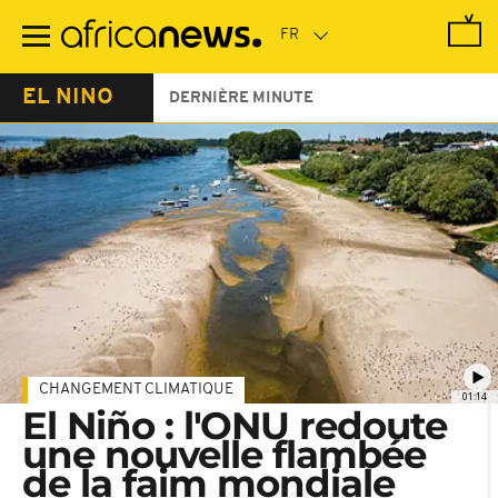
Passer
au
contenu
principal
EL NINO
DERNIÈRE MINUTE
CHANGEMENT CLIMATIQUE
01:14
El Niño : l'ONU redoute
une nouvelle flambée
de la faim mondiale