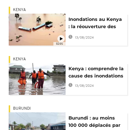
KENYA
Inondations au Kenya
: la réouverture des
écoles reportée
13/08/2024
02:05
KENYA
Kenya : comprendre la
cause des inondations
13/08/2024
BURUNDI
Burundi : au moins
100 000 déplacés par