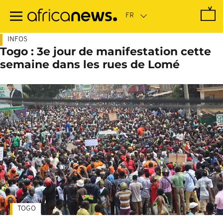
Passer
au
contenu
principal
INFOS
Togo : 3e jour de manifestation cette
semaine dans les rues de Lomé
TOGO