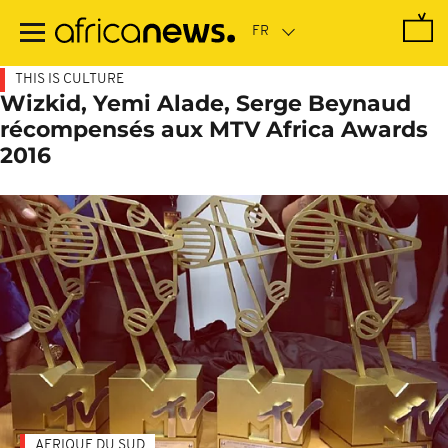
Passer
au
contenu
principal
THIS IS CULTURE
Wizkid, Yemi Alade, Serge Beynaud
récompensés aux MTV Africa Awards
2016
AFRIQUE DU SUD