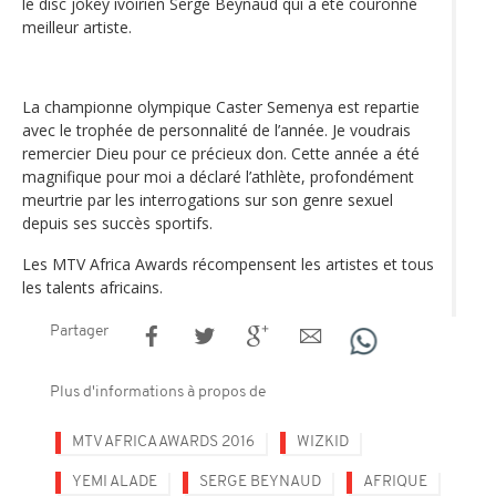
le disc jokey ivoirien Serge Beynaud qui a été couronné
meilleur artiste.
La championne olympique Caster Semenya est repartie
avec le trophée de personnalité de l’année. Je voudrais
remercier Dieu pour ce précieux don. Cette année a été
magnifique pour moi a déclaré l’athlète, profondément
meurtrie par les interrogations sur son genre sexuel
depuis ses succès sportifs.
Les MTV Africa Awards récompensent les artistes et tous
les talents africains.
Partager
Plus d'informations à propos de
MTV AFRICA AWARDS 2016
WIZKID
YEMI ALADE
SERGE BEYNAUD
AFRIQUE