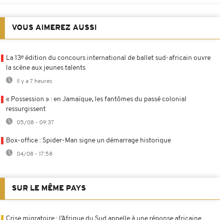
VOUS AIMEREZ AUSSI
La 13ᵉ édition du concours international de ballet sud-africain ouvre
la scène aux jeunes talents
Il y a 7 heures
« Possession » : en Jamaïque, les fantômes du passé colonial
ressurgissent
05/08 - 09:37
Box-office : Spider-Man signe un démarrage historique
04/08 - 17:58
SUR LE MÊME PAYS
Crise migratoire : l’Afrique du Sud appelle à une réponse africaine