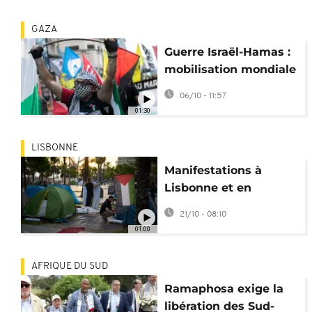
Gaza par Israël
GAZA
Guerre Israël-Hamas :
mobilisation mondiale
après l’interception de
06/10 - 11:57
la flottille Sumud
01:30
LISBONNE
Manifestations à
Lisbonne et en
Espagne en soutien à
21/10 - 08:10
la flottille interceptée
01:00
par Israël
AFRIQUE DU SUD
Ramaphosa exige la
libération des Sud-