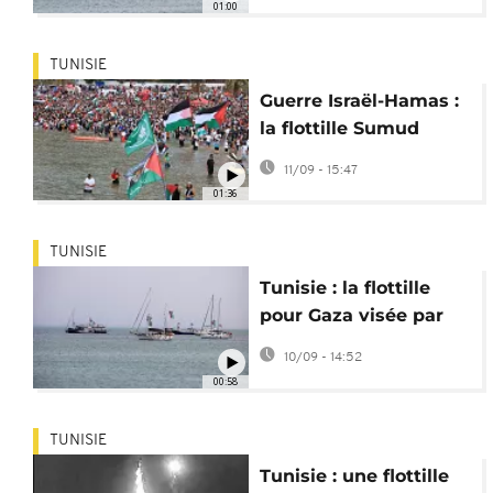
01:00
TUNISIE
Guerre Israël-Hamas :
la flottille Sumud
repousse son départ
11/09 - 15:47
vers Gaza
01:36
TUNISIE
Tunisie : la flottille
pour Gaza visée par
une nouvelle attaque
10/09 - 14:52
00:58
TUNISIE
Tunisie : une flottille