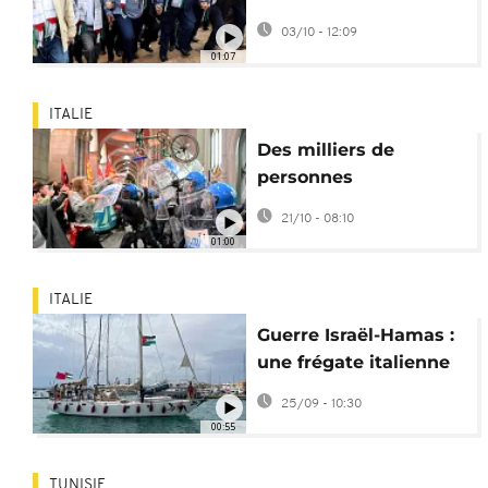
Africains arrêtés sur la
03/10 - 12:09
flottille Sumud
01:07
ITALIE
Des milliers de
personnes
manifestent en Italie
21/10 - 08:10
après l'interception
01:00
d'une flottille pour
Gaza par Israël
ITALIE
Guerre Israël-Hamas :
une frégate italienne
au secours d'un
25/09 - 10:30
convoi pour Gaza
00:55
TUNISIE