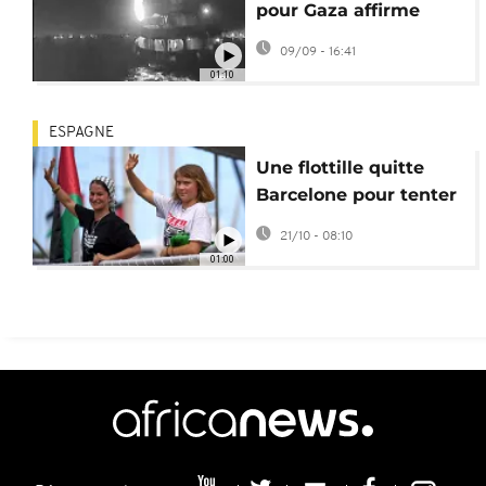
pour Gaza affirme
avoir été frappée par
09/09 - 16:41
un drone
01:10
ESPAGNE
Une flottille quitte
Barcelone pour tenter
de briser le blocus de
21/10 - 08:10
Gaza
01:00