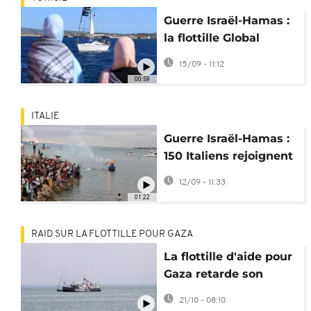
Guerre Israël-Hamas :
la flottille Global
Sumud quitte la
15/09 - 11:12
Tunisie pour Gaza
00:59
ITALIE
Guerre Israël-Hamas :
150 Italiens rejoignent
la Flottille Sumud
12/09 - 11:33
pour Gaza
01:22
RAID SUR LA FLOTTILLE POUR GAZA
La flottille d'aide pour
Gaza retarde son
départ après des
21/10 - 08:10
attaques signalées.