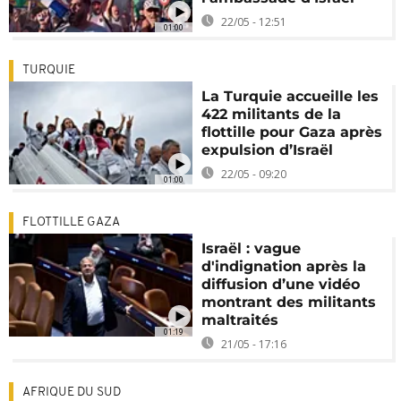
22/05 - 12:51
01:00
TURQUIE
La Turquie accueille les
422 militants de la
flottille pour Gaza après
expulsion d’Israël
22/05 - 09:20
01:00
FLOTTILLE GAZA
Israël : vague
d'indignation après la
diffusion d’une vidéo
montrant des militants
maltraités
01:19
21/05 - 17:16
AFRIQUE DU SUD