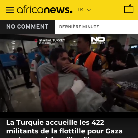
Passer
au
contenu
principal
NO COMMENT
DERNIÈRE MINUTE
0
seconds
La Turquie accueille les 422
of
0
militants de la flottille pour Gaza
seconds