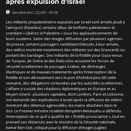
après expulsion d’Israël
Dernière MAJ:
22/05 - 09:20
Les militants propalestiniens expulsés par Israël sont arrivés jeudi à
l’aéroport d’Istanbul, certains vêtus de keffiehs palestiniens et
scandant « Libérez la Palestine » sous les applaudissements de
leurs soutiens. Selon des images diffusées par plusieurs agences
de presse, certains passagers semblaient blessés à leur arrivée,
des vidéos montrant notamment des militants sur des brancards ou
portant des bandages. Des militants de la flottille pour Gaza venus
de Turquie, de Grèce et des États‑Unis accusent les forces de
sécurité israéliennes de passages à tabac, de décharges
électriques et de mauvais traitements après l’interception de la
flottille et son déroutement vers le port d’Ashdod plus tôt cette
semaine, des allégations contestées par les autorités israéliennes.
L’affaire a suscité des réactions diplomatiques en Europe et au
Moyen‑Orient : plusieurs capitales, dont Londres, Paris et Lisbonne,
ont demandé des explications à Israël après la diffusion de vidéos
montrant des détenus agenouillés, les mains attachées dans le
dos. Le Premier ministre israélien Benjamin Netanyahu a défendu
l’interception de ce qu’il a qualifié de « flottille provocatrice », tout en
prenant ses distances avec le ministre de la Sécurité nationale,
Itamar Ben‑Gvir, critiqué pour la diffusion d’images jugées